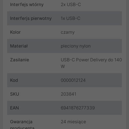
Interfejs wtórny
2x USB-C
Interferjs pierwotny
1x USB-C
Kolor
czarny
Materiał
pleciony nylon
Zasilanie
USB-C Power Delivery do 140
W
Kod
0000012124
SKU
203841
EAN
6941876277339
Gwarancja
24 miesiące
producenta