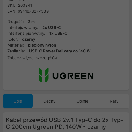
SKU: 203841
EAN: 6941876277339
Długość:
2 m
Interfejs wtórny:
2x USB-C
Interferjs pierwotny:
1x USB-C
Kolor:
czarny
Materiał:
pleciony nylon
Zasilanie:
USB-C Power Delivery do 140 W
Zobacz więcej szczegółów
Opis
Cechy
Opinie
Raty
Kabel przewód USB 2w1 Typ-C do 2x Typ-
C 200cm Ugreen PD, 140W - czarny