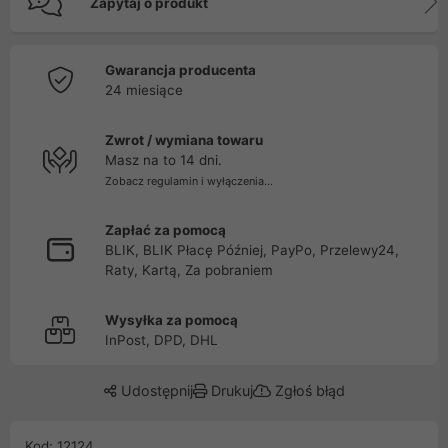
Zapytaj o produkt
Gwarancja producenta
24 miesiące
Zwrot / wymiana towaru
Masz na to 14 dni.
Zobacz regulamin i wyłączenia...
Zapłać za pomocą
BLIK, BLIK Płacę Później, PayPo, Przelewy24,
Raty, Kartą, Za pobraniem
Wysyłka za pomocą
InPost, DPD, DHL
Udostępnij
Drukuj
Zgłoś błąd
Kod: 12124