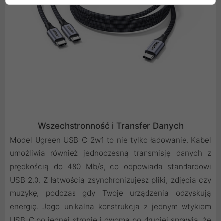
Wszechstronność i Transfer Danych
Model Ugreen USB-C 2w1 to nie tylko ładowanie. Kabel
umożliwia również jednoczesną transmisję danych z
prędkością do 480 Mb/s, co odpowiada standardowi
USB 2.0. Z łatwością zsynchronizujesz pliki, zdjęcia czy
muzykę, podczas gdy Twoje urządzenia odzyskują
energię. Jego unikalna konstrukcja z jednym wtykiem
USB-C po jednej stronie i dwoma po drugiej sprawia, że