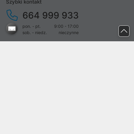
Szybki kontakt
664 999 933
pon. - pt.
9:00 - 17:00
sob. - niedz.
nieczynne
pomoc@proline.pl
Dołącz do nas
Zgłoś błąd na stronie
Proline SA z siedzibą w Mirkowie (55-095), przy ul. Brzozowej 5,
wpisana do rejestru przedsiębiorców Krajowego Rejestru Sądowego
przez Sąd Rejonowy dla Wrocławia-Fabrycznej we Wrocławiu, VI
Wydział Gospodarczy Krajowego Rejestru Sądowego pod nr KRS:
0000282071, NIP: 8951898022, REGON: 020482041, BDO:
000437899. Kapitał zakładowy Spółki wynosi 500000,00 zł i został
on opłacony w całości.