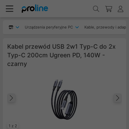
Urządzenia peryferyjne PC
Kable, przewody i adapt
Kabel przewód USB 2w1 Typ-C do 2x
Typ-C 200cm Ugreen PD, 140W -
czarny
Poprzedni
Na
1 z 2