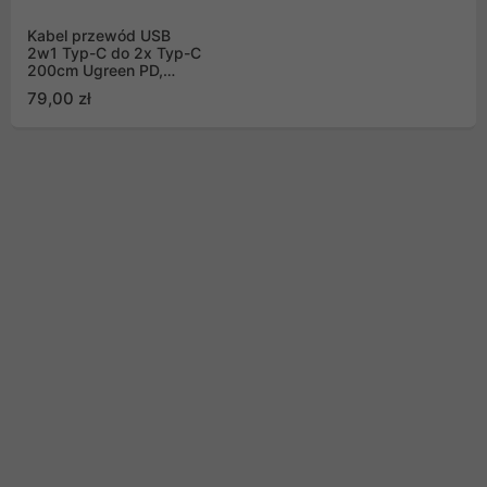
Kabel przewód USB
2w1 Typ-C do 2x Typ-C
200cm Ugreen PD,
140W - czarny
79,00 zł