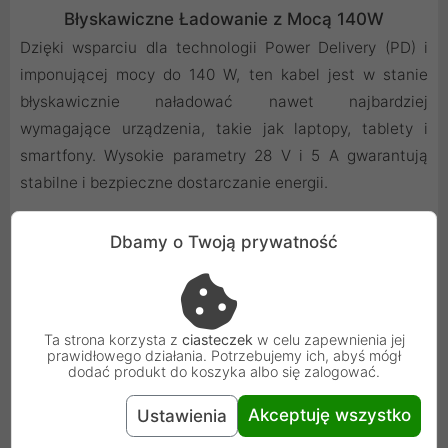
Błyskawiczne Ładowanie z Mocą 140W
Dzięki wsparciu dla technologii Power Delivery (PD) i
imponującej mocy do 140 W, ten kabel jest w stanie
błyskawicznie naładować nawet najbardziej
wymagające urządzenia, takie jak laptopy, tablety i
smartfony. Wysokie parametry 28 V i 5 A gwarantują
stabilne i bezpieczne dostarczanie energii.
Dbamy o Twoją prywatność
Ta strona korzysta z
ciasteczek
w celu zapewnienia jej
prawidłowego działania. Potrzebujemy ich, abyś mógł
dodać produkt do koszyka albo się zalogować.
Akceptuję wszystko
Ustawienia