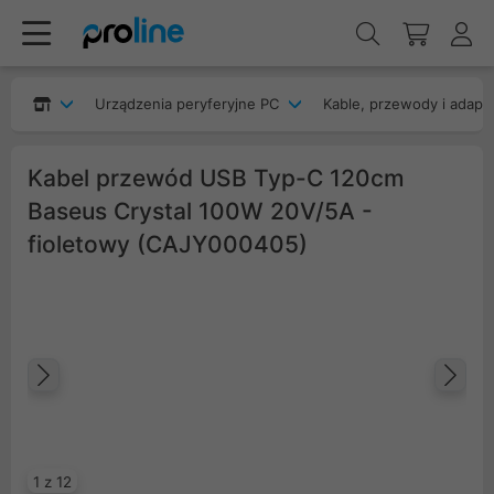
Urządzenia peryferyjne PC
Kable, przewody i adapt
Kabel przewód USB Typ-C 120cm
Baseus Crystal 100W 20V/5A -
fioletowy (CAJY000405)
Poprzedni
Na
1 z 12