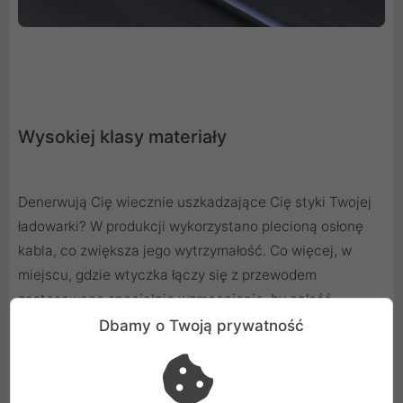
Wysokiej klasy materiały
Denerwują Cię wiecznie uszkadzające Cię styki Twojej
ładowarki? W produkcji wykorzystano plecioną osłonę
kabla, co zwiększa jego wytrzymałość. Co więcej, w
miejscu, gdzie wtyczka łączy się z przewodem
zastosowano specjalnie wzmocnienie, by całość
konstrukcji była odporna na zgięcia oraz napinanie.
Dbamy o Twoją prywatność
Zastosowane rozwiązania sprawiają, że kryjący się
wewnątrz 8-żyłowy kabel znajduje się w bardzo
wytrzymałym środowisku, zapewniając długą pracę bez