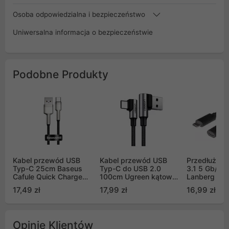
Osoba odpowiedzialna i bezpieczeństwo
Uniwersalna informacja o bezpieczeństwie
Podobne Produkty
Kabel przewód USB
Kabel przewód USB
Przedłużac
Typ-C 25cm Baseus
Typ-C do USB 2.0
3.1 5 Gb/s 
Cafule Quick Charge
100cm Ugreen kątowy
Lanberg cza
66W z obsługą
480Mb/s QC3.0 3A
17,49 zł
17,99 zł
16,99 zł
szybkiego ładowania -
szary (US176 20856)
czarny (CAKF000001)
Opinie Klientów