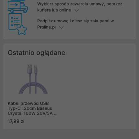
Wybierz sposób zawarcia umowy, poprzez
kuriera lub online
Podpisz umowę i ciesz się zakupami w
Proline.pl
Ostatnio oglądane
Kabel przewód USB
Typ-C 120cm Baseus
Crystal 100W 20V/5A -
fioletowy
17,99 zł
(CAJY000405)