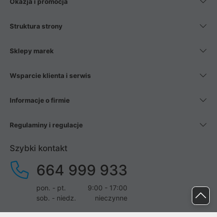
Okazja i promocja
Struktura strony
Sklepy marek
Wsparcie klienta i serwis
Informacje o firmie
Regulaminy i regulacje
Szybki kontakt
664 999 933
pon. - pt.
9:00 - 17:00
sob. - niedz.
nieczynne
pomoc@proline.pl