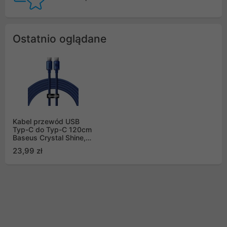
Ostatnio oglądane
Kabel przewód USB
Typ-C do Typ-C 120cm
Baseus Crystal Shine,
100W - niebieski
23,99 zł
(CAJY000603)