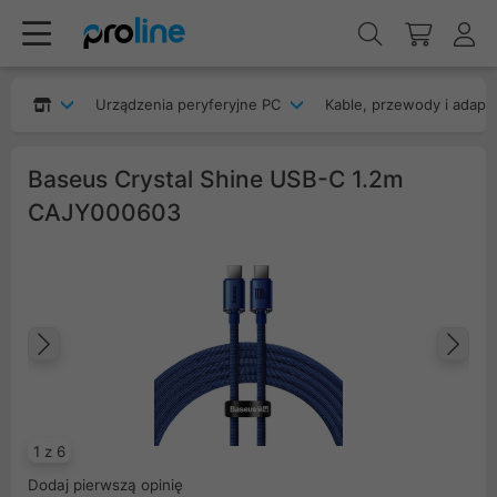
Urządzenia peryferyjne PC
Kable, przewody i adapt
Baseus Crystal Shine USB-C 1.2m
CAJY000603
Poprzedni
Na
1 z 6
Dodaj pierwszą opinię