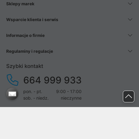
Sklepy marek
Wsparcie klienta i serwis
Informacje o firmie
Regulaminy i regulacje
Szybki kontakt
664 999 933
pon. - pt.
9:00 - 17:00
sob. - niedz.
nieczynne
pomoc@proline.pl
Dołącz do nas