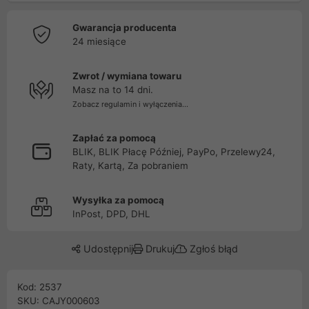
Gwarancja producenta
24 miesiące
Zwrot / wymiana towaru
Masz na to 14 dni.
Zobacz regulamin i wyłączenia...
Zapłać za pomocą
BLIK, BLIK Płacę Później, PayPo, Przelewy24,
Raty, Kartą, Za pobraniem
Wysyłka za pomocą
InPost, DPD, DHL
Udostępnij
Drukuj
Zgłoś błąd
Kod: 2537
SKU: CAJY000603