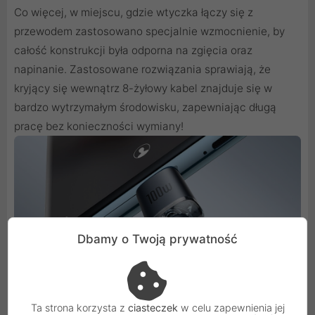
Co więcej, w miejscu, gdzie wtyczka łączy się z
przewodem zastosowano specjalnie wzmocnienie, by
całość konstrukcji była odporna na zgięcia oraz
napinanie. Zastosowane rozwiązania sprawiają, że
kryjący się wewnątrz 8-żyłowy kabel znajduje się w
bardzo wytrzymałym środowisku, zapewniając długą
pracę bez konieczności wymiany!
Dbamy o Twoją prywatność
Ta strona korzysta z
ciasteczek
w celu zapewnienia jej