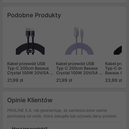
Podobne Produkty
Kabel przewód USB
Kabel przewód USB
Kabel prze
Typ-C 200cm Baseus
Typ-C 200cm Baseus
Typ-C do T
Crystal 100W 20V/5A -
Crystal 100W 20V/5A -
Baseus Cafu
czarny (CAJY000501)
fioletowy
Charge 3.0,
21,99 zł
21,99 zł
23,99 zł
(CAJY000505)
PD 2.0 z ob
szybkiego ł
czarno-szar
ALG1)
Opinie Klientów
PROLINE S.A. nie gwarantuje, że zamieszczone opinie
pochodzą od osób, które zakupiły lub używały dany produkt.
Masz ten produkt?