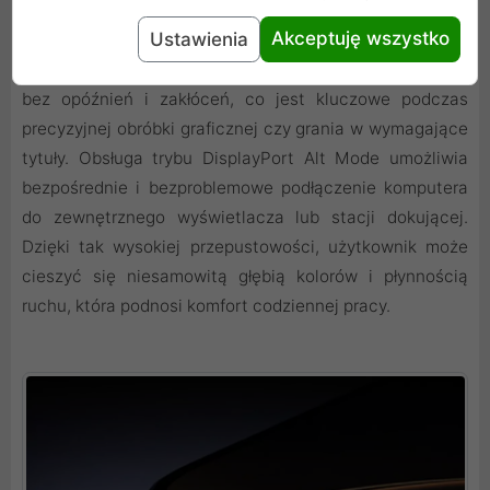
najbardziej wymagających montażystów oraz
Akceptuję wszystko
Ustawienia
pasjonatów rozrywki na najwyższym poziomie. Kabel
pozwala na uzyskanie nieskazitelnie czystego obrazu
bez opóźnień i zakłóceń, co jest kluczowe podczas
precyzyjnej obróbki graficznej czy grania w wymagające
tytuły. Obsługa trybu DisplayPort Alt Mode umożliwia
bezpośrednie i bezproblemowe podłączenie komputera
do zewnętrznego wyświetlacza lub stacji dokującej.
Dzięki tak wysokiej przepustowości, użytkownik może
cieszyć się niesamowitą głębią kolorów i płynnością
ruchu, która podnosi komfort codziennej pracy.