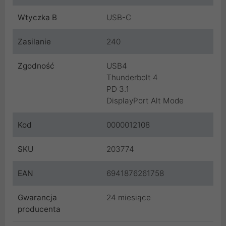
Wtyczka B
USB-C
Zasilanie
240
Zgodność
USB4
Thunderbolt 4
PD 3.1
DisplayPort Alt Mode
Kod
0000012108
SKU
203774
EAN
6941876261758
Gwarancja
24 miesiące
producenta