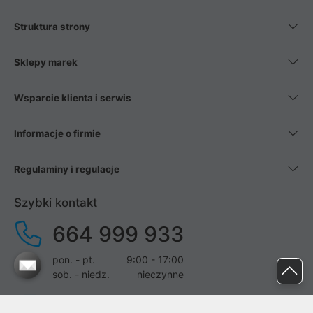
Struktura strony
Sklepy marek
Wsparcie klienta i serwis
Informacje o firmie
Regulaminy i regulacje
Szybki kontakt
664 999 933
pon. - pt.
9:00 - 17:00
sob. - niedz.
nieczynne
pomoc@proline.pl