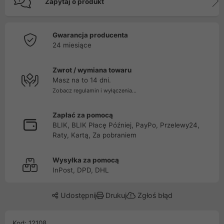
Zapytaj o produkt
Gwarancja producenta
24 miesiące
Zwrot / wymiana towaru
Masz na to 14 dni.
Zobacz regulamin i wyłączenia...
Zapłać za pomocą
BLIK, BLIK Płacę Później, PayPo, Przelewy24,
Raty, Kartą, Za pobraniem
Wysyłka za pomocą
InPost, DPD, DHL
Udostępnij
Drukuj
Zgłoś błąd
Kod: 12108