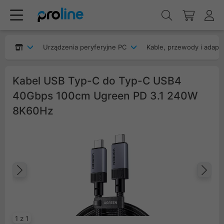
Urządzenia peryferyjne PC
Kable, przewody i adapt
Kabel USB Typ-C do Typ-C USB4
40Gbps 100cm Ugreen PD 3.1 240W
8K60Hz
Poprzedni
Na
1 z 1