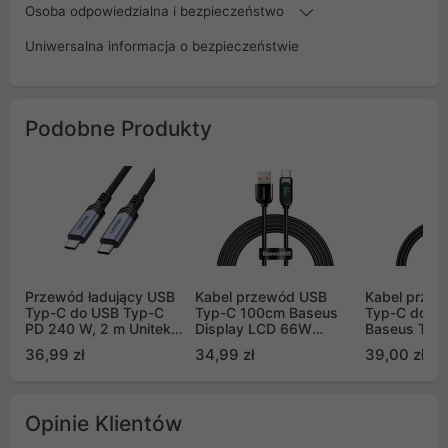
Osoba odpowiedzialna i bezpieczeństwo
Uniwersalna informacja o bezpieczeństwie
Podobne Produkty
Przewód ładujący USB
Kabel przewód USB
Kabel prze
Typ-C do USB Typ-C
Typ-C 100cm Baseus
Typ-C do T
PD 240 W, 2 m Unitek
Display LCD 66W
Baseus Tung
(C14110GY-2M)
obsługą szybkiego
240W - cza
36,99 zł
34,99 zł
39,00 zł
ładowania - czarny
(CAWJ0402
(CASX020001)
Opinie Klientów