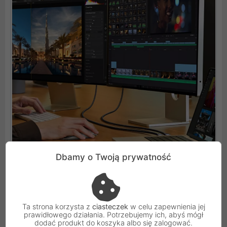
Dbamy o Twoją prywatność
Kinowa jakość obrazu na Twoim biurku
Możliwość przesyłania sygnału wideo w rozdzielczości
Ta strona korzysta z
ciasteczek
w celu zapewnienia jej
prawidłowego działania. Potrzebujemy ich, abyś mógł
8K przy odświeżaniu 60 Hz to funkcja, która zadowoli
dodać produkt do koszyka albo się zalogować.