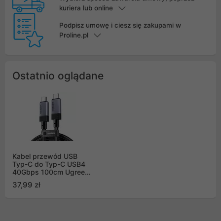
kuriera lub online
Podpisz umowę i ciesz się zakupami w
Proline.pl
Ostatnio oglądane
Kabel przewód USB
Typ-C do Typ-C USB4
40Gbps 100cm Ugreen
PD 3.1, 240W, 8K 60Hz
37,99 zł
- czarny