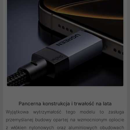
Pancerna konstrukcja i trwałość na lata
Wyjątkowa wytrzymałość tego modelu to zasługa
przemyślanej budowy opartej na wzmocnionym oplocie
z włókien nylonowych oraz aluminiowych obudowach