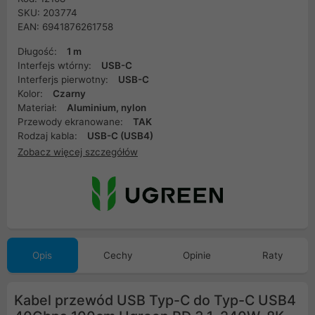
SKU: 203774
EAN: 6941876261758
Długość:
1 m
Interfejs wtórny:
USB-C
Interferjs pierwotny:
USB-C
Kolor:
Czarny
Materiał:
Aluminium, nylon
Przewody ekranowane:
TAK
Rodzaj kabla:
USB-C (USB4)
Zobacz więcej szczegółów
Opis
Cechy
Opinie
Raty
Kabel przewód USB Typ-C do Typ-C USB4