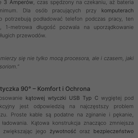
ie
3 Amperów
, czas spędzony na czekaniu, aż bateria
inimum. Dla osób pracujących przy
komputerach
to potrzebują podładować telefon podczas pracy, ten
ka, 1-metrowa długość pozwala na uporządkowanie
 długich przewodów.
erzy się nie tylko mocą procesora, ale i czasem, jaki
soriom.”
yczka 90° – Komfort i Ochrona
tosowanie
kątowej wtyczki USB Typ C
wygiętej pod
cyjny jest odpowiedzią na najczęstszy problem
zu. Proste kable są podatne na zginanie i pękanie,
ładowania. Kątowa konstrukcja znacząco zmniejsza
, zwiększając jego
żywotność
oraz
bezpieczeństwo