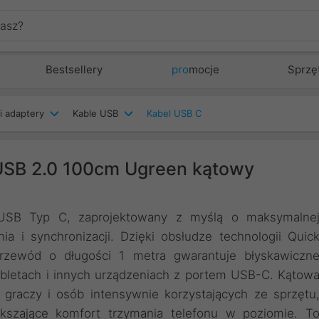
Bestsellery
pro
mocje
Sprzę
i adaptery
Kable USB
Kabel USB C
USB 2.0 100cm Ugreen kątowy
 USB Typ C, zaprojektowany z myślą o maksymalne
a i synchronizacji. Dzięki obsłudze technologii Quic
rzewód o długości 1 metra gwarantuje błyskawiczn
abletach i innych urządzeniach z portem USB-C. Kątow
 graczy i osób intensywnie korzystających ze sprzętu
ększające komfort trzymania telefonu w poziomie. T