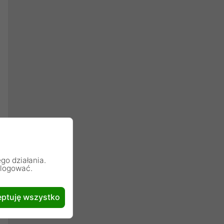
go działania.
alogować.
ptuję wszystko