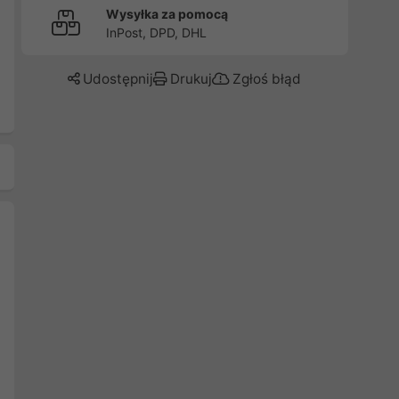
Wysyłka za pomocą
InPost, DPD, DHL
Udostępnij
Drukuj
Zgłoś błąd