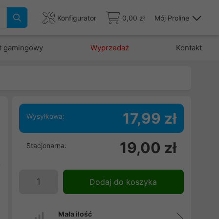
Konfigurator
0,00 zł
Mój Proline
t gamingowy
Wyprzedaż
Kontakt
17,99 zł
Wysyłkowa:
19,00 zł
Stacjonarna:
j
k
e
Dodaj do koszyka
a
,
Mała ilość
o