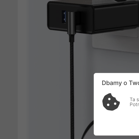
Dbamy o Two
Ta s
Pot