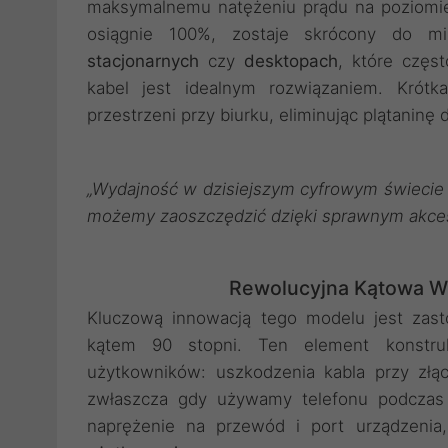
maksymalnemu natężeniu prądu na poziom
osiągnie 100%, zostaje skrócony do m
stacjonarnych
czy
desktopach
, które częs
kabel jest idealnym rozwiązaniem. Krót
przestrzeni przy biurku, eliminując plątaninę
„Wydajność w dzisiejszym cyfrowym świecie mi
możemy zaoszczędzić dzięki sprawnym akce
Rewolucyjna Kątowa Wt
Kluczową innowacją tego modelu jest zas
kątem 90 stopni. Ten element konstruk
użytkowników: uszkodzenia kabla przy złąc
zwłaszcza gdy używamy telefonu podczas 
naprężenie na przewód i port urządzenia