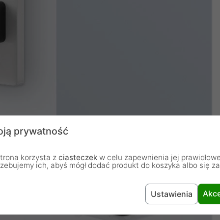
ją prywatność
trona korzysta z
ciasteczek
w celu zapewnienia jej prawidłowe
rzebujemy ich, abyś mógł dodać produkt do koszyka albo się z
Akce
Ustawienia