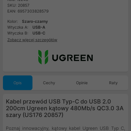
SKU: 20857
EAN: 6957303828579
Kolor:
Szaro-czarny
Wtyczka A:
USB-A
Wtyczka B:
USB-C
Zobacz więcej szczegółów
Opis
Cechy
Opinie
Raty
Kabel przewód USB Typ-C do USB 2.0
200cm Ugreen kątowy 480Mb/s QC3.0 3A
szary (US176 20857)
Poznaj innowacyjny, kątowy kabel Ugreen USB Typ C,