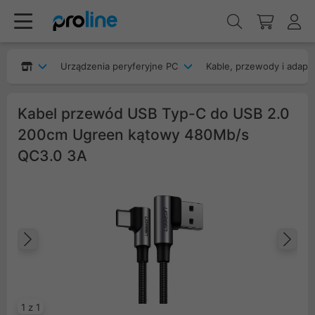
Urządzenia peryferyjne PC
Kable, przewody i adapt
Kabel przewód USB Typ-C do USB 2.0
200cm Ugreen kątowy 480Mb/s
QC3.0 3A
Poprzedni
Na
1 z 1