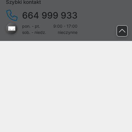
Szybki kontakt
664 999 933
pon. - pt.
9:00 - 17:00
sob. - niedz.
nieczynne
pomoc@proline.pl
Dołącz do nas
Zgłoś błąd na stronie
Proline SA z siedzibą w Mirkowie (55-095), przy ul. Brzozowej 5,
wpisana do rejestru przedsiębiorców Krajowego Rejestru Sądowego
przez Sąd Rejonowy dla Wrocławia-Fabrycznej we Wrocławiu, VI
Wydział Gospodarczy Krajowego Rejestru Sądowego pod nr KRS:
0000282071, NIP: 8951898022, REGON: 020482041, BDO:
000437899. Kapitał zakładowy Spółki wynosi 500000,00 zł i został
on opłacony w całości.