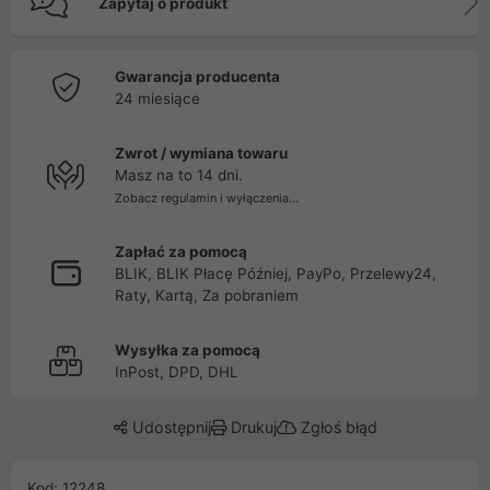
Zapytaj o produkt
Gwarancja producenta
24 miesiące
Zwrot / wymiana towaru
Masz na to 14 dni.
Zobacz regulamin i wyłączenia...
Zapłać za pomocą
BLIK, BLIK Płacę Później, PayPo, Przelewy24,
Raty, Kartą, Za pobraniem
Wysyłka za pomocą
InPost, DPD, DHL
Udostępnij
Drukuj
Zgłoś błąd
Kod: 12248