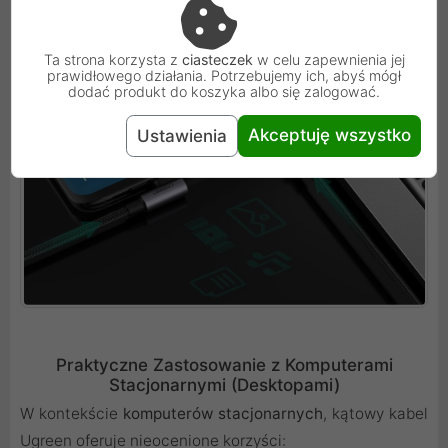
Ta strona korzysta z
ciasteczek
w celu zapewnienia jej
prawidłowego działania. Potrzebujemy ich, abyś mógł
dodać produkt do koszyka albo się zalogować.
Akceptuję wszystko
Ustawienia
Praktyczne Zastosowanie z Komputerami
Stacjonarnymi (Desktopami)
W kontekście
komputerów stacjonarnych
, kątowy kabel
Ugreen oferuje nieocenione korzyści: