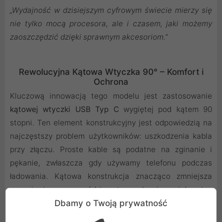
„Wydajność w dzisiejszym cyfrowym świecie mierzy się
nie tylko mocą procesora, ale i czasem, jaki możemy
zaoszczędzić dzięki sprawnym akcesoriom.”
Rewolucyjna Kątowa Wtyczka 90° – Komfort i
Ochrona
Kluczową innowacją tego modelu jest zastosowanie
kątowej wtyczki USB Typ C
wygiętej pod kątem 90
stopni. Ten element konstrukcyjny jest odpowiedzią na
najczęstszy problem użytkowników: uszkodzenia kabla
przy złączu. Proste kable są podatne na zginanie i
pękanie, zwłaszcza gdy używamy telefonu podczas
ładowania. Kątowa konstrukcja znacząco zmniejsza
naprężenie na przewód i port urządzenia, zwiększając
Dbamy o Twoją prywatność
jego
żywotność
oraz
bezpieczeństwo użytkowania
.