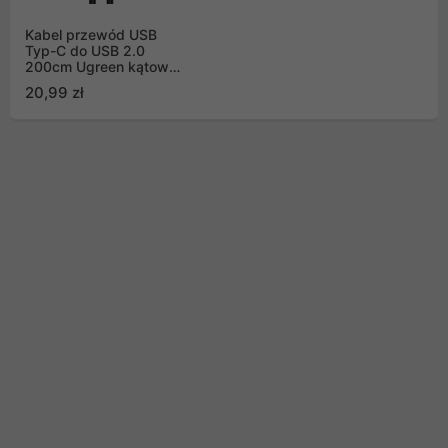
Kabel przewód USB
Typ-C do USB 2.0
200cm Ugreen kątowy
480Mb/s QC3.0 3A
20,99 zł
szary (US176 20857)