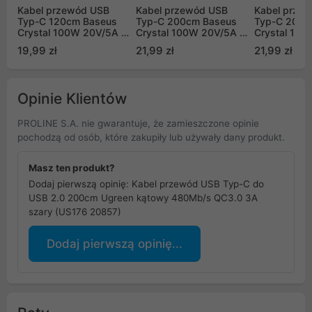
Kabel przewód USB
Kabel przewód USB
Kabel prze
Typ-C 120cm Baseus
Typ-C 200cm Baseus
Typ-C 200c
Crystal 100W 20V/5A -
Crystal 100W 20V/5A -
Crystal 100
czarny (CAJY000401)
czarny (CAJY000501)
fioletowy
19,99 zł
21,99 zł
21,99 zł
(CAJY0005
Opinie Klientów
PROLINE S.A. nie gwarantuje, że zamieszczone opinie
pochodzą od osób, które zakupiły lub używały dany produkt.
Masz ten produkt?
Dodaj pierwszą opinię: Kabel przewód USB Typ-C do
USB 2.0 200cm Ugreen kątowy 480Mb/s QC3.0 3A
szary (US176 20857)
Dodaj pierwszą opinię...