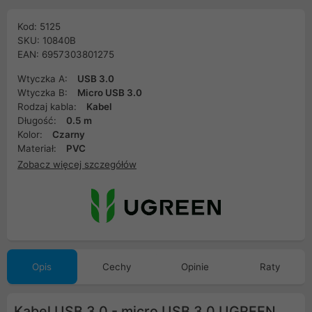
Kod: 5125
SKU: 10840B
EAN: 6957303801275
Wtyczka A:
USB 3.0
Wtyczka B:
Micro USB 3.0
Rodzaj kabla:
Kabel
Długość:
0.5 m
Kolor:
Czarny
Materiał:
PVC
Zobacz więcej szczegółów
Opis
Cechy
Opinie
Raty
Kabel USB 3.0 - micro USB 3.0 UGREEN