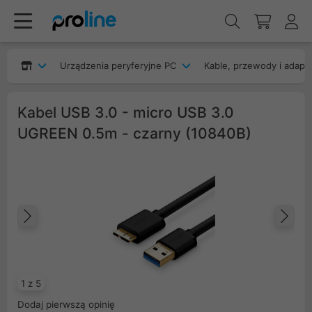
Urządzenia peryferyjne PC
Kable, przewody i adapt
Kabel USB 3.0 - micro USB 3.0
UGREEN 0.5m - czarny (10840B)
Poprzedni
Na
1 z 5
Dodaj pierwszą opinię