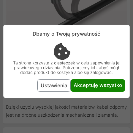
Dbamy o Twoją prywatność
Ta strona korzysta z
ciasteczek
w celu zapewnienia jej
prawidłowego działania. Potrzebujemy ich, abyś mógł
dodać produkt do koszyka albo się zalogować.
Akceptuję wszystko
Ustawienia
Wysoka jakość wykonania
Dzięki użyciu wysokiej jakości materiałów, kabel odporny
jest na drobne uszkodzenia mechaniczne i złamania.