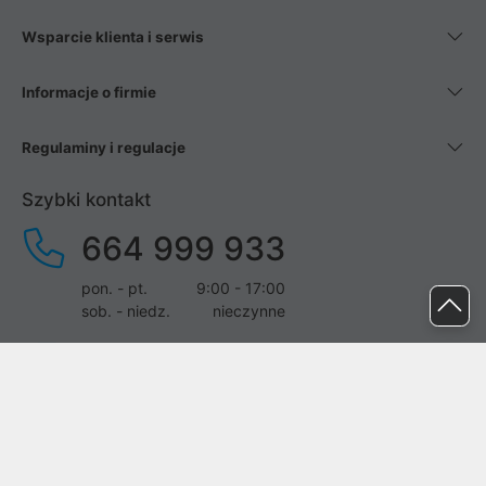
Wsparcie klienta i serwis
Informacje o firmie
Regulaminy i regulacje
Szybki kontakt
664 999 933
pon. - pt.
9:00 - 17:00
sob. - niedz.
nieczynne
pomoc@proline.pl
Dołącz do nas