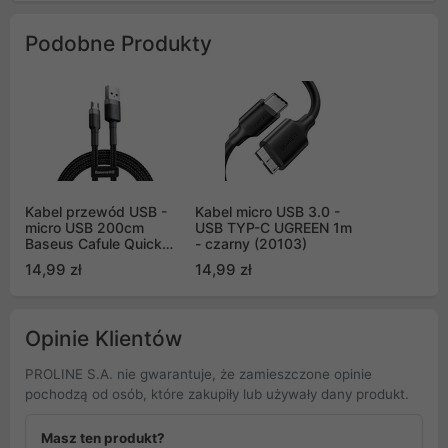
Podobne Produkty
Kabel przewód USB -
Kabel micro USB 3.0 -
micro USB 200cm
USB TYP-C UGREEN 1m
Baseus Cafule Quick
- czarny (20103)
Charge 1.5A z obsługą
14,99 zł
14,99 zł
szybkiego ładowania -
czarno-szary
(CAMKLF-CG1)
Opinie Klientów
PROLINE S.A. nie gwarantuje, że zamieszczone opinie
pochodzą od osób, które zakupiły lub używały dany produkt.
Masz ten produkt?