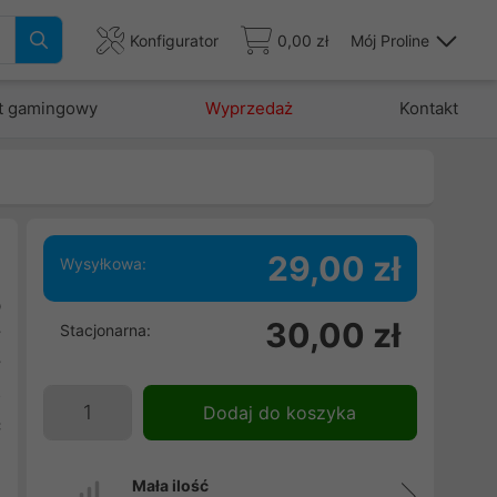
Konfigurator
0,00 zł
Mój Proline
t gamingowy
Wyprzedaż
Kontakt
29,00 zł
Wysyłkowa:
b
30,00 zł
Stacjonarna:
y
y
o
Dodaj do koszyka
c
Mała ilość