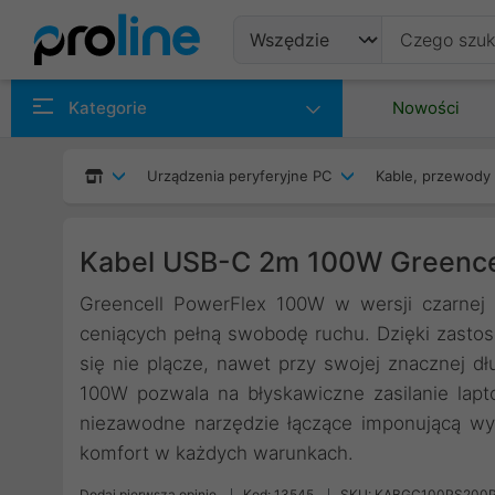
Produkty
Kategorie
Nowości
Producenci
Urządzenia peryferyjne PC
Kable, przewody 
Kategorie
Kabel USB-C 2m 100W Greence
Greencell PowerFlex 100W w wersji czarnej 
ceniących pełną swobodę ruchu. Dzięki zastoso
się nie plącze, nawet przy swojej znacznej d
100W pozwala na błyskawiczne zasilanie lapt
niezawodne narzędzie łączące imponującą wy
komfort w każdych warunkach.
Dodaj pierwszą opinię
Kod: 13545
SKU: KABGC100PS200