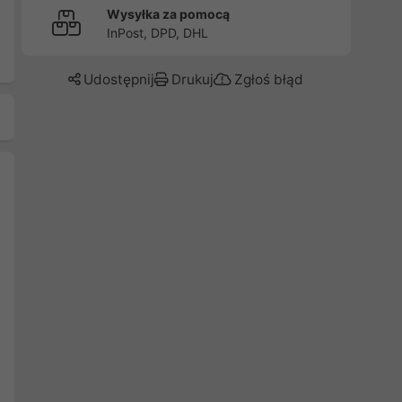
Wysyłka za pomocą
InPost, DPD, DHL
Udostępnij
Drukuj
Zgłoś błąd