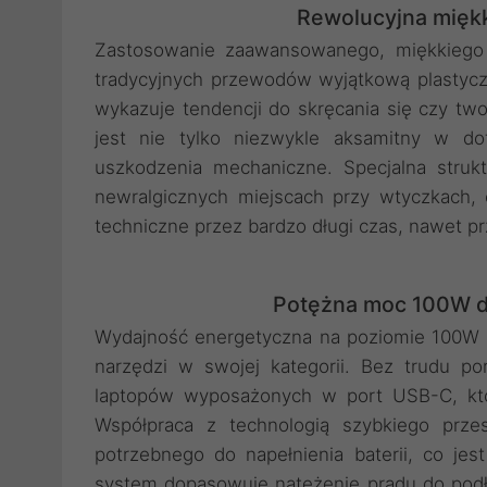
Rewolucyjna miękk
Zastosowanie zaawansowanego, miękkiego s
tradycyjnych przewodów wyjątkową plastycz
wykazuje tendencji do skręcania się czy two
jest nie tylko niezwykle aksamitny w d
uszkodzenia mechaniczne. Specjalna stru
newralgicznych miejscach przy wtyczkach,
techniczne przez bardzo długi czas, nawet pr
Potężna moc 100W d
Wydajność energetyczna na poziomie 100W s
narzędzi w swojej kategorii. Bez trudu 
laptopów wyposażonych w port USB-C, które
Współpraca z technologią szybkiego prze
potrzebnego do napełnienia baterii, co jes
system dopasowuje natężenie prądu do podłą