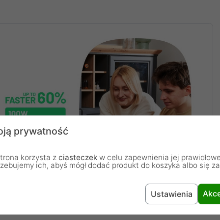
ją prywatność
trona korzysta z
ciasteczek
w celu zapewnienia jej prawidłowe
rzebujemy ich, abyś mógł dodać produkt do koszyka albo się z
Akce
Ustawienia