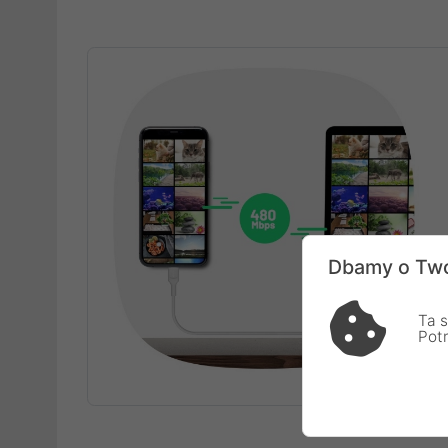
Dbamy o Two
Ta s
Pot