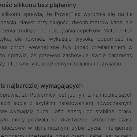
ość silikonu bez plątaniny
ilikonu sprawia, że PowerFlex wyróżnia się na tle
nością. Nawet przy długości dwóch metrów kabel nie
rzenia trudnych do rozplątania supełków. Materiał ten
otyku, ale również wykazuje wysoką odporność na
ktura chroni wewnętrzne żyły przed przełamaniem w
 co sprawia, że przewód zachowuje swoje parametry
zy intensywnym, codziennym zwijaniu i rozwijaniu.
la najbardziej wymagających
prawia, że PowerFlex jest jednym z najmocniejszych
poradzi sobie z szybkim naładowaniem nowoczesnych
 wymagają dużej ilości energii do stabilnej pracy.
syłu mocy pozwala na drastyczne skrócenie czasu
t kluczowe w dynamicznym trybie życia. Inteligentny
czonego urządzenia, dzięki czemu kabel jest w pełni