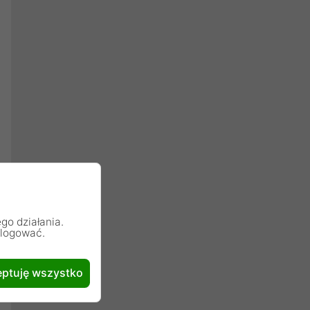
go działania.
alogować.
ptuję wszystko