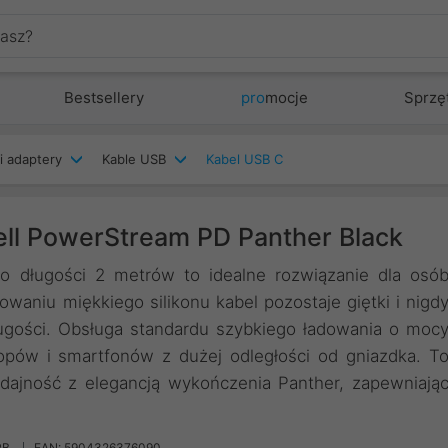
Bestsellery
pro
mocje
Sprzę
i adaptery
Kable USB
Kabel USB C
ll PowerStream PD Panther Black
o długości 2 metrów to idealne rozwiązanie dla osó
waniu miękkiego silikonu kabel pozostaje giętki i nigd
ługości. Obsługa standardu szybkiego ładowania o moc
opów i smartfonów z dużej odległości od gniazdka. T
dajność z elegancją wykończenia Panther, zapewniają
PB
EAN: 5904326376090