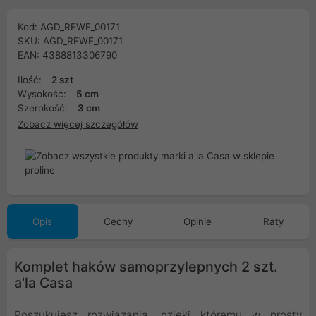
Kod: AGD_REWE_00171
SKU: AGD_REWE_00171
EAN: 4388813306790
Ilość:
2 szt
Wysokość:
5 cm
Szerokość:
3 cm
Zobacz więcej szczegółów
Opis
Cechy
Opinie
Raty
Komplet haków samoprzylepnych 2 szt.
a'la Casa
Poszukujesz rozwiązania, dzięki któremu w prosty