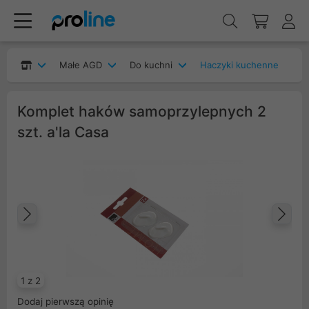
Małe AGD
Do kuchni
Haczyki kuchenne
Komplet haków samoprzylepnych 2
szt. a'la Casa
Poprzedni
Na
1 z 2
Dodaj pierwszą opinię