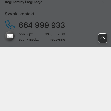
Regulaminy i regulacje
Szybki kontakt
664 999 933
pon. - pt.
9:00 - 17:00
sob. - niedz.
nieczynne
pomoc@proline.pl
Dołącz do nas
Zgłoś błąd na stronie
Proline SA z siedzibą w Mirkowie (55-095), przy ul. Brzozowej 5,
wpisana do rejestru przedsiębiorców Krajowego Rejestru Sądowego
przez Sąd Rejonowy dla Wrocławia-Fabrycznej we Wrocławiu, VI
Wydział Gospodarczy Krajowego Rejestru Sądowego pod nr KRS:
0000282071, NIP: 8951898022, REGON: 020482041, BDO: