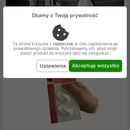
Dbamy o Twoją prywatność
Ta strona korzysta z
ciasteczek
w celu zapewnienia jej
prawidłowego działania. Potrzebujemy ich, abyś mógł
dodać produkt do koszyka albo się zalogować.
Akceptuję wszystko
Ustawienia