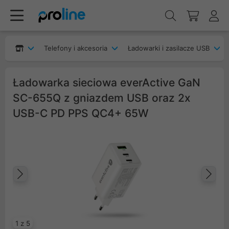
Telefony i akcesoria
Ładowarki i zasilacze USB
Ładowarka sieciowa everActive GaN
SC-655Q z gniazdem USB oraz 2x
USB-C PD PPS QC4+ 65W
Poprzedni
Na
1 z 5