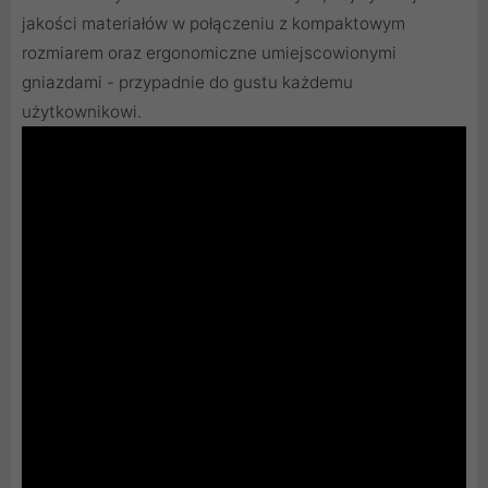
jakości materiałów w połączeniu z kompaktowym
rozmiarem oraz ergonomiczne umiejscowionymi
gniazdami - przypadnie do gustu każdemu
użytkownikowi.