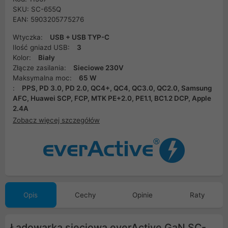
SKU: SC-655Q
EAN: 5903205775276
Wtyczka:
USB + USB TYP-C
Ilość gniazd USB:
3
Kolor:
Biały
Złącze zasilania:
Sieciowe 230V
Maksymalna moc:
65 W
:
PPS, PD 3.0, PD 2.0, QC4+, QC4, QC3.0, QC2.0, Samsung
AFC, Huawei SCP, FCP, MTK PE+2.0, PE1.1, BC1.2 DCP, Apple
2.4A
Zobacz więcej szczegółów
Opis
Cechy
Opinie
Raty
Ładowarka sieciowa everActive GaN SC-