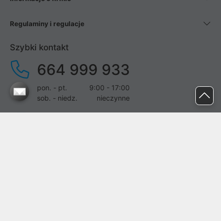
Regulaminy i regulacje
Szybki kontakt
664 999 933
pon. - pt.
9:00 - 17:00
sob. - niedz.
nieczynne
pomoc@proline.pl
Dołącz do nas
Zgłoś błąd na stronie
Proline SA z siedzibą w Mirkowie (55-095), przy ul. Brzozowej 5,
wpisana do rejestru przedsiębiorców Krajowego Rejestru Sądowego
przez Sąd Rejonowy dla Wrocławia-Fabrycznej we Wrocławiu, VI