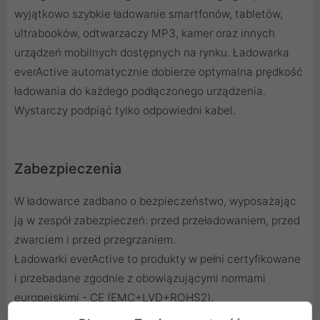
wyjątkowo szybkie ładowanie smartfonów, tabletów,
ultrabooków, odtwarzaczy MP3, kamer oraz innych
urządzeń mobilnych dostępnych na rynku. Ładowarka
everActive automatycznie dobierze optymalna prędkość
ładowania do każdego podłączonego urządzenia.
Wystarczy podpiąć tylko odpowiedni kabel.
Zabezpieczenia
W ładowarce zadbano o bezpieczeństwo, wyposażając
ją w zespół zabezpieczeń: przed przeładowaniem, przed
zwarciem i przed przegrzaniem.
Ładowarki everActive to produkty w pełni certyfikowane
i przebadane zgodnie z obowiązującymi normami
europejskimi - CE (EMC+LVD+ROHS2).