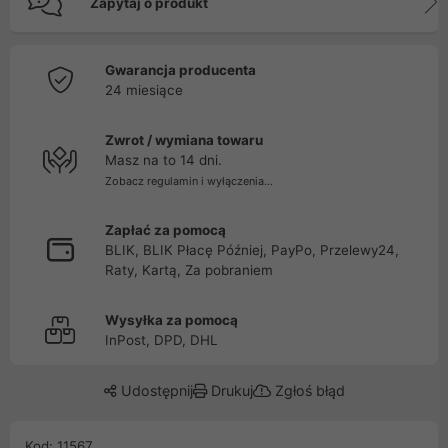
Zapytaj o produkt
Gwarancja producenta
24 miesiące
Zwrot / wymiana towaru
Masz na to 14 dni.
Zobacz regulamin i wyłączenia...
Zapłać za pomocą
BLIK, BLIK Płacę Później, PayPo, Przelewy24,
Raty, Kartą, Za pobraniem
Wysyłka za pomocą
InPost, DPD, DHL
Udostępnij
Drukuj
Zgłoś błąd
Kod: 11567