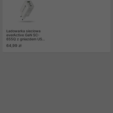
Ładowarka sieciowa
everActive GaN SC-
655Q z gniazdem USB
oraz 2x USB-C PD PPS
64,99 zł
QC4+ 65W