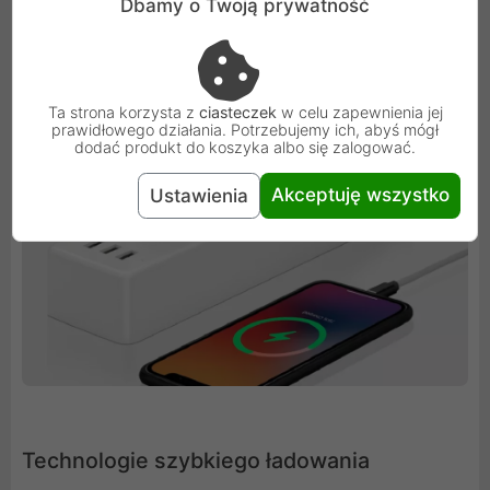
Dbamy o Twoją prywatność
Ta strona korzysta z
ciasteczek
w celu zapewnienia jej
prawidłowego działania. Potrzebujemy ich, abyś mógł
dodać produkt do koszyka albo się zalogować.
Akceptuję wszystko
Ustawienia
Technologie szybkiego ładowania