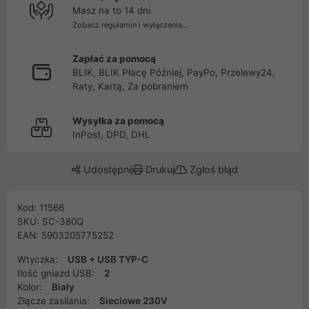
Masz na to 14 dni.
Zobacz regulamin i wyłączenia...
Zapłać za pomocą
BLIK, BLIK Płacę Później, PayPo, Przelewy24,
Raty, Kartą, Za pobraniem
Wysyłka za pomocą
InPost, DPD, DHL
Udostępnij
Drukuj
Zgłoś błąd
Kod: 11566
SKU: SC-380Q
EAN: 5903205775252
Wtyczka:
USB + USB TYP-C
Ilość gniazd USB:
2
Kolor:
Biały
Złącze zasilania:
Sieciowe 230V