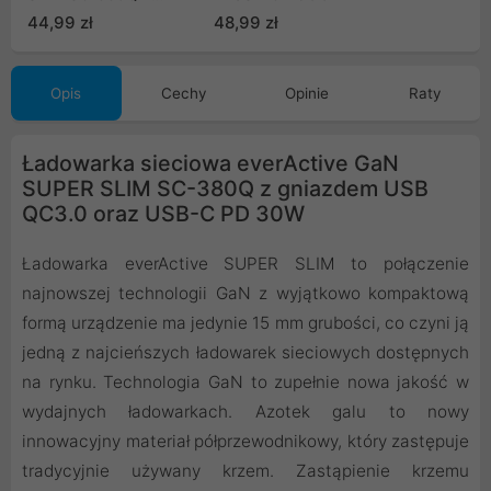
dwoma gniazdami USB-
44,99 zł
48,99 zł
C PD 30W
Opis
Cechy
Opinie
Raty
Ładowarka sieciowa everActive GaN
SUPER SLIM SC-380Q z gniazdem USB
QC3.0 oraz USB-C PD 30W
Ładowarka everActive SUPER SLIM to połączenie
najnowszej technologii GaN z wyjątkowo kompaktową
formą urządzenie ma jedynie 15 mm grubości, co czyni ją
jedną z najcieńszych ładowarek sieciowych dostępnych
na rynku. Technologia GaN to zupełnie nowa jakość w
wydajnych ładowarkach. Azotek galu to nowy
innowacyjny materiał półprzewodnikowy, który zastępuje
tradycyjnie używany krzem. Zastąpienie krzemu