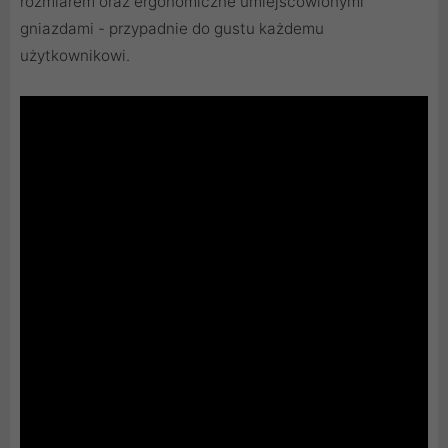
rozmiarem oraz ergonomiczne umiejscowionymi
gniazdami - przypadnie do gustu każdemu
użytkownikowi.