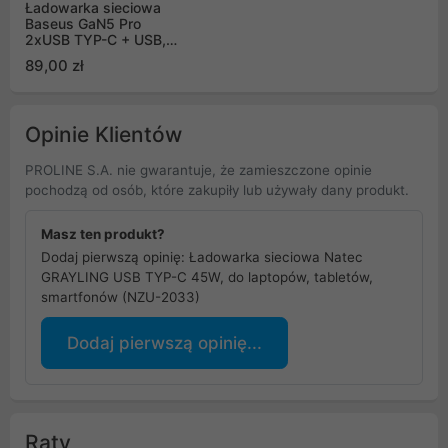
Ładowarka sieciowa
Baseus GaN5 Pro
2xUSB TYP-C + USB,
65W - czarna
89,00 zł
(CCGP120201)
Opinie Klientów
PROLINE S.A. nie gwarantuje, że zamieszczone opinie
pochodzą od osób, które zakupiły lub używały dany produkt.
Masz ten produkt?
Dodaj pierwszą opinię: Ładowarka sieciowa Natec
GRAYLING USB TYP-C 45W, do laptopów, tabletów,
smartfonów (NZU-2033)
Dodaj pierwszą opinię...
Raty