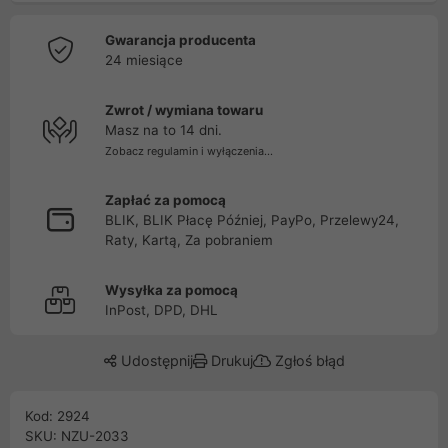
Gwarancja producenta
24 miesiące
Zwrot / wymiana towaru
Masz na to 14 dni.
Zobacz regulamin i wyłączenia...
Zapłać za pomocą
BLIK, BLIK Płacę Później, PayPo, Przelewy24,
Raty, Kartą, Za pobraniem
Wysyłka za pomocą
InPost, DPD, DHL
Udostępnij
Drukuj
Zgłoś błąd
Kod: 2924
SKU: NZU-2033