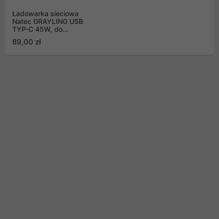
Ładowarka sieciowa
Natec GRAYLING USB
TYP-C 45W, do
laptopów, tabletów,
89,00 zł
smartfonów (NZU-
2033)