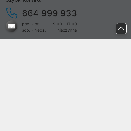
Szybki kontakt
664 999 933
pon. - pt.
9:00 - 17:00
sob. - niedz.
nieczynne
pomoc@proline.pl
Dołącz do nas
Zgłoś błąd na stronie
Proline SA z siedzibą w Mirkowie (55-095), przy ul. Brzozowej 5,
wpisana do rejestru przedsiębiorców Krajowego Rejestru Sądowego
przez Sąd Rejonowy dla Wrocławia-Fabrycznej we Wrocławiu, VI
Wydział Gospodarczy Krajowego Rejestru Sądowego pod nr KRS:
0000282071, NIP: 8951898022, REGON: 020482041, BDO:
000437899. Kapitał zakładowy Spółki wynosi 500000,00 zł i został
on opłacony w całości.