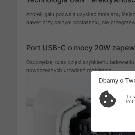
Azotek galu pozwala uzyskać mniejszą, lżejszą
nawet przy pełnym obciążeniu, nie przegrzew
Port USB-C o mocy 20W zapewn
Oszczędzaj czas dzięki szybkiemu ładowaniu 
nowoczesnych urządzeń mobilnych.
Dbamy o Two
Ta s
Pot