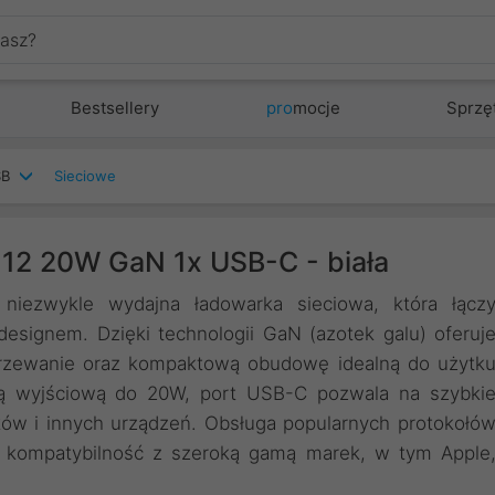
Bestsellery
pro
mocje
Sprzę
SB
Sieciowe
12 20W GaN 1x USB-C - biała
ezwykle wydajna ładowarka sieciowa, która łącz
esignem. Dzięki technologii GaN (azotek galu) oferuj
grzewanie oraz kompaktową obudowę idealną do użytk
 wyjściową do 20W, port USB-C pozwala na szybki
ów i innych urządzeń. Obsługa popularnych protokołó
e kompatybilność z szeroką gamą marek, w tym Apple