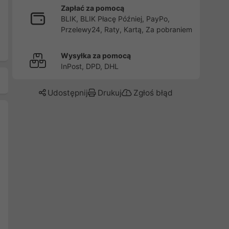
Zapłać za pomocą
BLIK, BLIK Płacę Później, PayPo,
Przelewy24, Raty, Kartą, Za pobraniem
Wysyłka za pomocą
InPost, DPD, DHL
Udostępnij
Drukuj
Zgłoś błąd