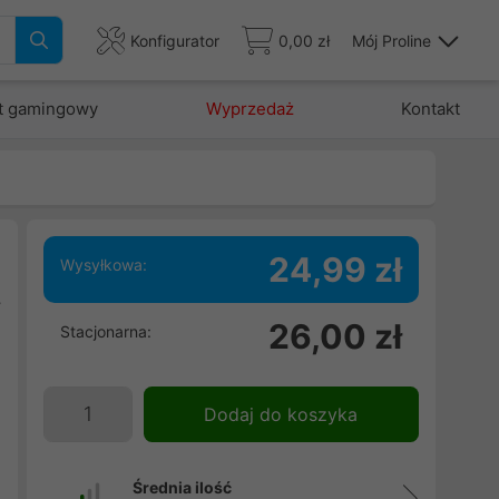
Konfigurator
0,00 zł
Mój Proline
t gamingowy
Wyprzedaż
Kontakt
24,99 zł
Wysyłkowa:
y
26,00 zł
Stacjonarna:
e
u
e
Dodaj do koszyka
w
,
Średnia ilość