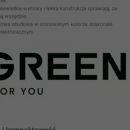
rek.
wielkie wymiary i lekka konstrukcja sprawiają, że
bą wszędzie.
Stylowa obudowa w stonowanym kolorze doskonale
lektronicznym.
ć i kompaktowość