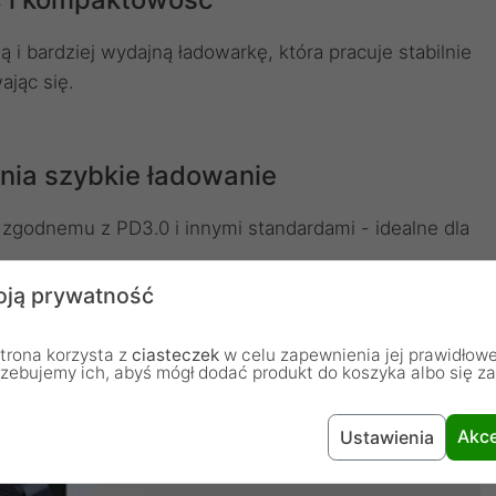
 i bardziej wydajną ładowarkę, która pracuje stabilnie
ając się.
ia szybkie ładowanie
zgodnemu z PD3.0 i innymi standardami - idealne dla
ją prywatność
trona korzysta z
ciasteczek
w celu zapewnienia jej prawidłowe
rzebujemy ich, abyś mógł dodać produkt do koszyka albo się z
Akce
Ustawienia