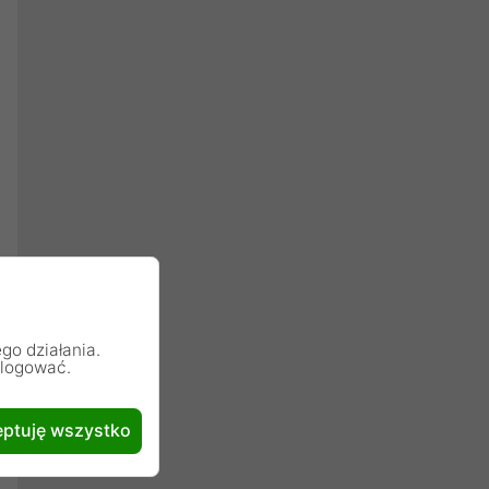
go działania.
alogować.
ptuję wszystko