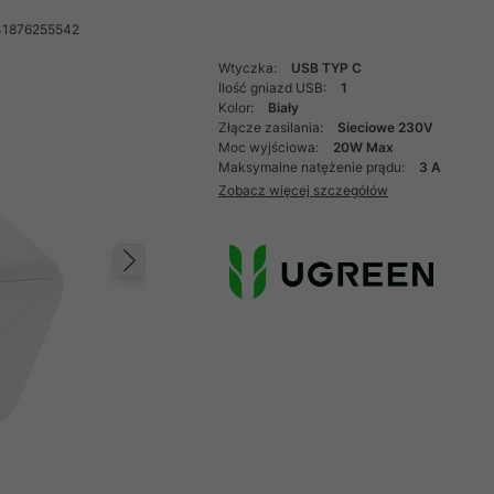
41876255542
Wtyczka:
USB TYP C
Ilość gniazd USB:
1
Kolor:
Biały
Złącze zasilania:
Sieciowe 230V
Moc wyjściowa:
20W Max
Maksymalne natężenie prądu:
3 A
Zobacz więcej szczegółów
Następny