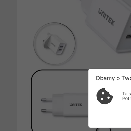
Dbamy o Two
Ta s
Pot