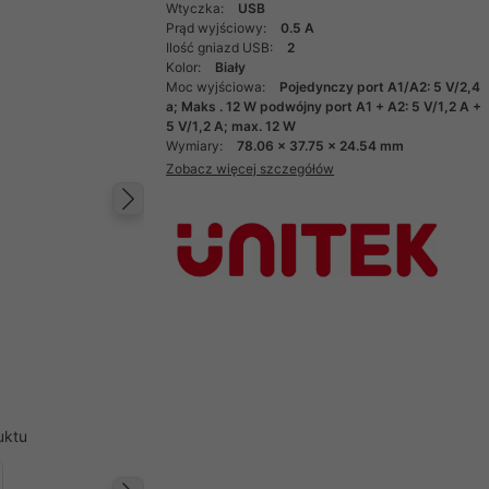
Wtyczka:
USB
Prąd wyjściowy:
0.5 A
Ilość gniazd USB:
2
Kolor:
Biały
Moc wyjściowa:
Pojedynczy port A1/A2: 5 V/2,4
a; Maks . 12 W podwójny port A1 + A2: 5 V/1,2 A +
5 V/1,2 A; max. 12 W
Wymiary:
78.06 x 37.75 x 24.54 mm
Zobacz więcej szczegółów
Następny
uktu