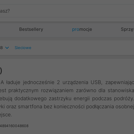
Bestsellery
pro
mocje
Sprzę
SB
Sieciowe
)
 ładuje jednocześnie 2 urządzenia USB, zapewniają
st praktycznym rozwiązaniem zarówno dla stanowisk
rzebują dodatkowego zastrzyku energii podczas podróży
ki oraz smartfona bez konieczności podłączania osobne
ejsce.
 4894160048608