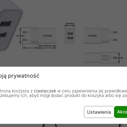
ją prywatność
trona korzysta z
ciasteczek
w celu zapewnienia jej prawidłowe
rzebujemy ich, abyś mógł dodać produkt do koszyka albo się z
Akce
Ustawienia