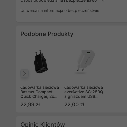
Osoba odpowiedzialna i bezpieczeństwo
Uniwersalna informacja o bezpieczeństwie
Podobne Produkty
Poprzedni
Ładowarka sieciowa
Ładowarka sieciowa
Baseus Compact
everActive SC-250Q
Quick Charger, 2x
z gniazdem USB
USB, 10.5W - czarna
QC3.0 18W
22,99 zł
22,00 zł
(CCXJ010201)
Opinie Klientów