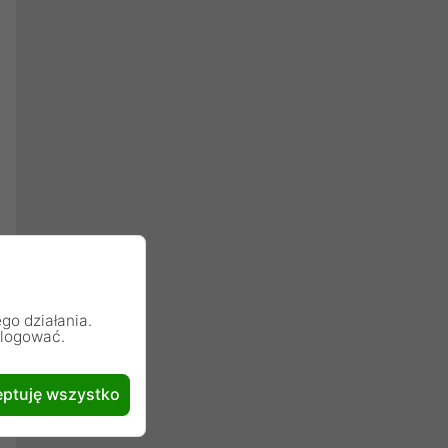
go działania.
alogować.
ptuję wszystko