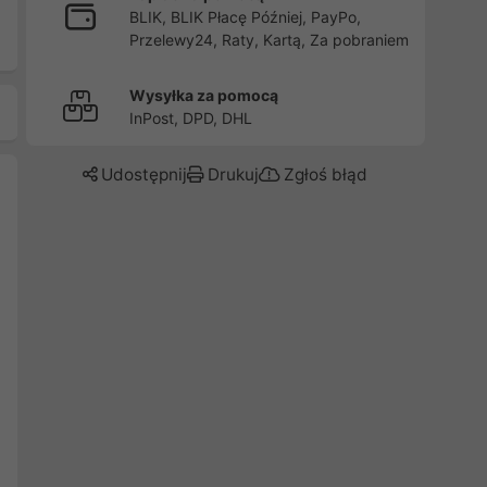
BLIK, BLIK Płacę Później, PayPo,
Przelewy24, Raty, Kartą, Za pobraniem
Wysyłka za pomocą
InPost, DPD, DHL
Udostępnij
Drukuj
Zgłoś błąd