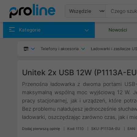
Produkty
Kategorie
Nowości
Producenci
Telefony i akcesoria
Ładowarki i zasilacze U
Kategorie
Unitek 2x USB 12W (P1113A-EU
Przenośna ładowarka z dwoma portami USB-A
maksymalną wspólną moc wyjściową 12 W. Je
pracy stacjonarnej, jak i urządzeń, które pot
Bez problemu naładujesz jednocześnie słuchaw
ładowarki, oszczędzając zarówno czas, jak i mi
Dodaj pierwszą opinię
Kod: 1110
SKU: P1113A-EU
EAN: