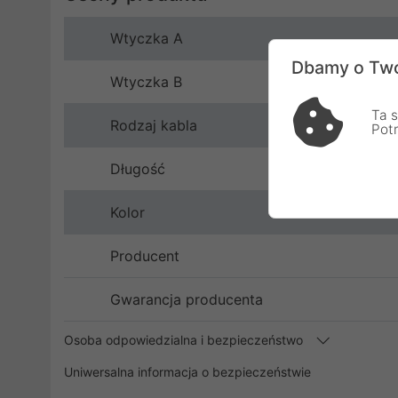
Wtyczka A
Dbamy o Two
Wtyczka B
Ta s
Rodzaj kabla
Pot
Długość
Kolor
Producent
Gwarancja producenta
Osoba odpowiedzialna i bezpieczeństwo
Uniwersalna informacja o bezpieczeństwie