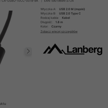
: CA-USBO-10CC-0018-BK
EAN: 5901969413724
Wtyczka A:
USB 2.0 M (męski)
Wtyczka B:
USB 2.0 Type C
Rodzaj kabla:
Kabel
Długość:
1.8 m
Kolor:
Czarny
Zobacz więcej szczegółów
Następny
uktu