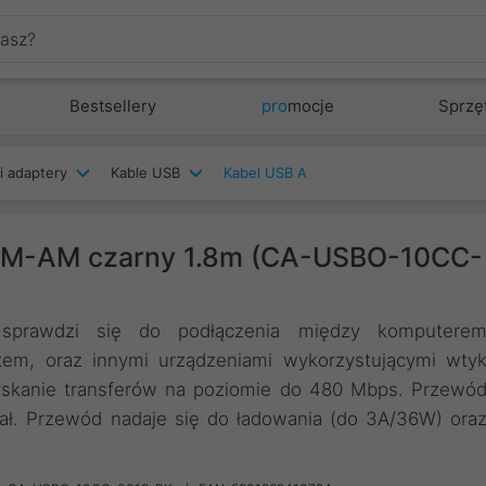
Bestsellery
pro
mocje
Sprzę
i adaptery
Kable USB
Kabel USB A
CM-AM czarny 1.8m (CA-USBO-10CC-
prawdzi się do podłączenia między komputere
tem, oraz innymi urządzeniami wykorzystującymi wty
zyskanie transferów na poziomie do 480 Mbps. Przewó
nał. Przewód nadaje się do ładowania (do 3A/36W) ora