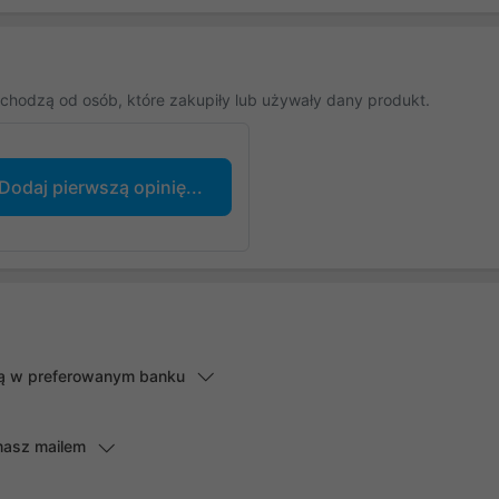
chodzą od osób, które zakupiły lub używały dany produkt.
Dodaj pierwszą opinię...
lną w preferowanym banku
masz mailem