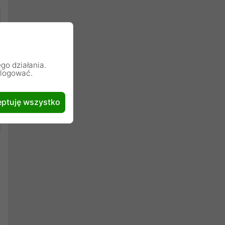
go działania.
alogować.
ptuję wszystko