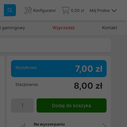
Konfigurator
0,00 zł
Mój Proline
t gamingowy
Wyprzedaż
Kontakt
7,00 zł
Wysyłkowa:
8,00 zł
Stacjonarna:
m
k
d
Dodaj do koszyka
z
Na wyczerpaniu