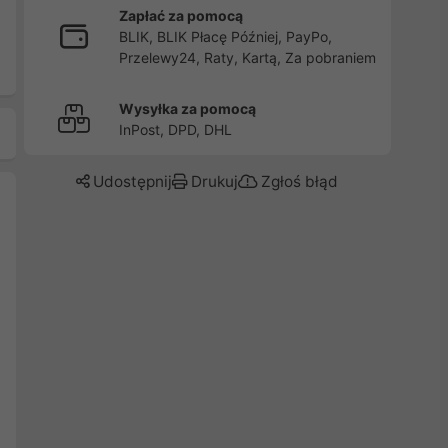
Zapłać za pomocą
BLIK, BLIK Płacę Później, PayPo,
Przelewy24, Raty, Kartą, Za pobraniem
Wysyłka za pomocą
InPost, DPD, DHL
Udostępnij
Drukuj
Zgłoś błąd