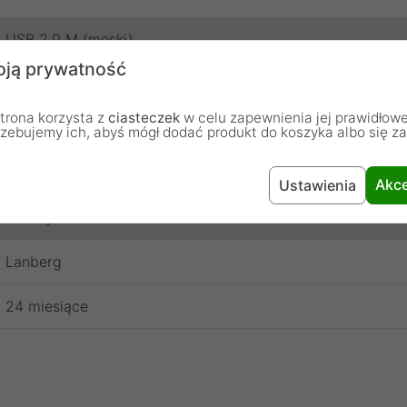
USB 2.0 M (męski)
ją prywatność
USB 2.0 Type C
trona korzysta z
ciasteczek
w celu zapewnienia jej prawidłowe
Kabel
rzebujemy ich, abyś mógł dodać produkt do koszyka albo się z
1.8 m
Akce
Ustawienia
Czarny
Lanberg
24 miesiące