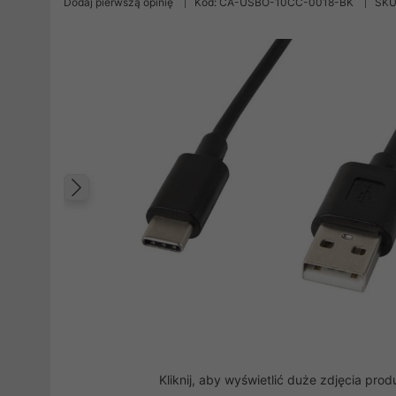
Dodaj pierwszą opinię
Kod: CA-USBO-10CC-0018-BK
SKU
Poprzedni
Kliknij, aby wyświetlić duże zdjęcia prod