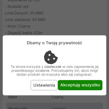
- Grubość żył:
Linia Danych: 30 AWG
Linia zasilania: 30 AWG
- Kolor: Czarny
- Długość kabla: 0,5m
Dbamy o Twoją prywatność
Cechy produktu
Wtyczka A
USB
Ta strona korzysta z
ciasteczek
w celu zapewnienia jej
prawidłowego działania. Potrzebujemy ich, abyś mógł
Wtyczka B
USB
dodać produkt do koszyka albo się zalogować.
Akceptuję wszystko
Ustawienia
Długość
0.5 m
Kolor
Czarny
Producent
Lanberg