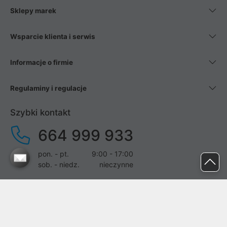
Sklepy marek
Wsparcie klienta i serwis
Informacje o firmie
Regulaminy i regulacje
Szybki kontakt
664 999 933
pon. - pt.
9:00 - 17:00
sob. - niedz.
nieczynne
pomoc@proline.pl
Dołącz do nas