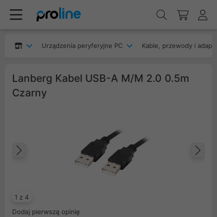
Urządzenia peryferyjne PC
Kable, przewody i adapt
Lanberg Kabel USB-A M/M 2.0 0.5m
Czarny
Poprzedni
Na
1 z 4
Dodaj pierwszą opinię