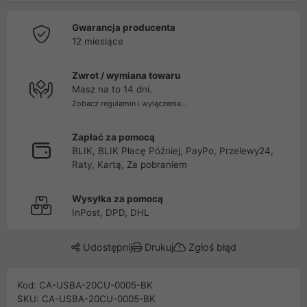
Gwarancja producenta
12 miesiące
Zwrot / wymiana towaru
Masz na to 14 dni.
Zobacz regulamin i wyłączenia...
Zapłać za pomocą
BLIK, BLIK Płacę Później, PayPo, Przelewy24,
Raty, Kartą, Za pobraniem
Wysyłka za pomocą
InPost, DPD, DHL
Udostępnij
Drukuj
Zgłoś błąd
Kod: CA-USBA-20CU-0005-BK
SKU: CA-USBA-20CU-0005-BK