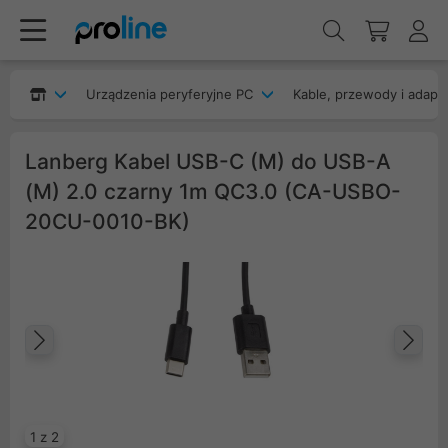
Urządzenia peryferyjne PC
Kable, przewody i adapt
Lanberg Kabel USB-C (M) do USB-A
(M) 2.0 czarny 1m QC3.0 (CA-USBO-
20CU-0010-BK)
Poprzedni
Na
1 z 2