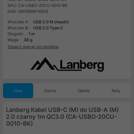
SKU: CA-USBO-20CU-0010-BK
EAN: 5901969416503
Wtyczka A:
USB 2.0 M (męski)
Wtyczka B:
USB 2.0 Type C
Długość:
1 m
Waga:
38 g
Zobacz więcej szczegółów
Opis
Cechy
Opinie
Raty
Lanberg Kabel USB-C (M) do USB-A (M)
2.0 czarny 1m QC3.0 (CA-USBO-20CU-
0010-BK)