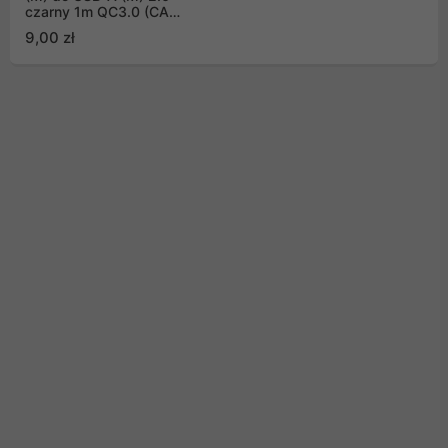
czarny 1m QC3.0 (CA-
USBO-20CU-0010-BK)
9,00 zł