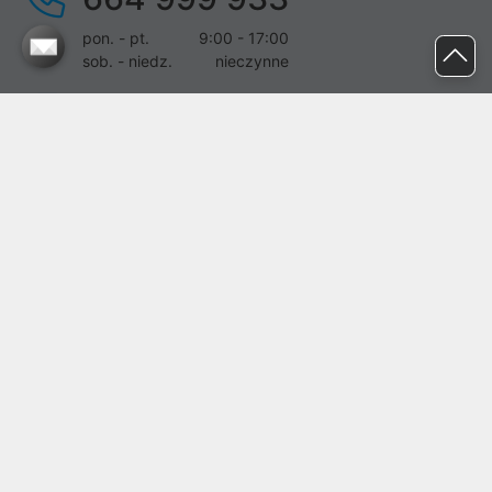
pon. - pt.
9:00 - 17:00
sob. - niedz.
nieczynne
pomoc@proline.pl
Dołącz do nas
Zgłoś błąd na stronie
Proline SA z siedzibą w Mirkowie (55-095), przy ul. Brzozowej 5,
wpisana do rejestru przedsiębiorców Krajowego Rejestru Sądowego
przez Sąd Rejonowy dla Wrocławia-Fabrycznej we Wrocławiu, VI
Wydział Gospodarczy Krajowego Rejestru Sądowego pod nr KRS:
0000282071, NIP: 8951898022, REGON: 020482041, BDO:
000437899. Kapitał zakładowy Spółki wynosi 500000,00 zł i został
on opłacony w całości.
© proline 1996 - 2026. Wszelkie prawa zastrzeżone.