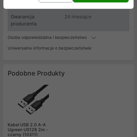
EAN
5901969416503
Gwarancja
24 miesiące
producenta
Osoba odpowiedzialna i bezpieczeństwo
Uniwersalna informacja o bezpieczeństwie
Podobne Produkty
Kabel USB 2.0 A-A
Ugreen US128 2m -
czarny (10311)