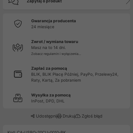
Zapytaj o produkt
Gwarancja producenta
24 miesiące
Zwrot / wymiana towaru
Masz na to 14 dni.
Zobacz regulamin i wyłączenia...
Zapłać za pomocą
BLIK, BLIK Płacę Później, PayPo, Przelewy24,
Raty, Kartą, Za pobraniem
Wysyłka za pomocą
InPost, DPD, DHL
Udostępnij
Drukuj
Zgłoś błąd
Kod: CA-USBO-20CU-0010-BK