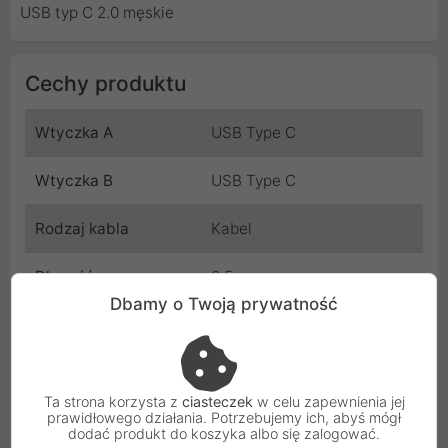
USB typ C 2.0 męskie
Cechy produktu
Wtyczka A
USB Type C
Wtyczka B
USB Type C
Rodzaj kabla
Kabel
Długość
0.5 m
Dbamy o Twoją prywatność
Kolor
Czarny
Wymiary
500 mm
Ta strona korzysta z
ciasteczek
w celu zapewnienia jej
prawidłowego działania. Potrzebujemy ich, abyś mógł
Producent
Lanberg
dodać produkt do koszyka albo się zalogować.