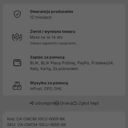
Gwarancja producenta
12 miesiące
Zwrot / wymiana towaru
Masz na to 14 dni.
Zobacz regulamin i wyłączenia...
Zapłać za pomocą
BLIK, BLIK Płacę Później, PayPo, Przelewy24,
Raty, Kartą, Za pobraniem
Wysyłka za pomocą
InPost, DPD, DHL
Udostępnij
Drukuj
Zgłoś błąd
Kod: CA-CMCM-10CU-0005-BK
SKU: CA-CMCM-10CU-0005-BK