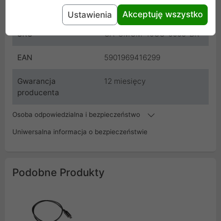
Kod
CA-CMCM-10CU-0005-BK
Akceptuję wszystko
Ustawienia
SKU
CA-CMCM-10CU-0005-BK
EAN
5901969416299
Gwarancja
12 miesięcy
producenta
Osoba odpowiedzialna i bezpieczeństwo
Uniwersalna informacja o bezpieczeństwie
Podobne Produkty