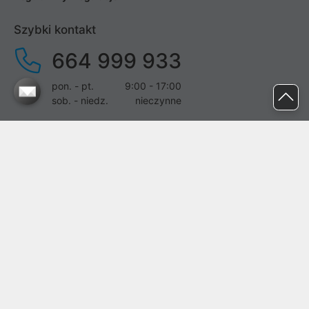
Szybki kontakt
664 999 933
pon. - pt.
9:00 - 17:00
sob. - niedz.
nieczynne
pomoc@proline.pl
Dołącz do nas
Zgłoś błąd na stronie
Proline SA z siedzibą w Mirkowie (55-095), przy ul. Brzozowej 5,
wpisana do rejestru przedsiębiorców Krajowego Rejestru Sądowego
przez Sąd Rejonowy dla Wrocławia-Fabrycznej we Wrocławiu, VI
Wydział Gospodarczy Krajowego Rejestru Sądowego pod nr KRS:
0000282071, NIP: 8951898022, REGON: 020482041, BDO:
000437899. Kapitał zakładowy Spółki wynosi 500000,00 zł i został