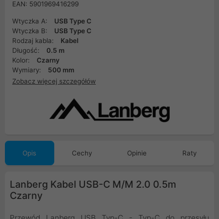
EAN: 5901969416299
Wtyczka A:
USB Type C
Wtyczka B:
USB Type C
Rodzaj kabla:
Kabel
Długość:
0.5 m
Kolor:
Czarny
Wymiary:
500 mm
Zobacz więcej szczegółów
Opis
Cechy
Opinie
Raty
Lanberg Kabel USB-C M/M 2.0 0.5m
Czarny
Przewód Lanberg USB Typ-C - Typ-C do przesyłu