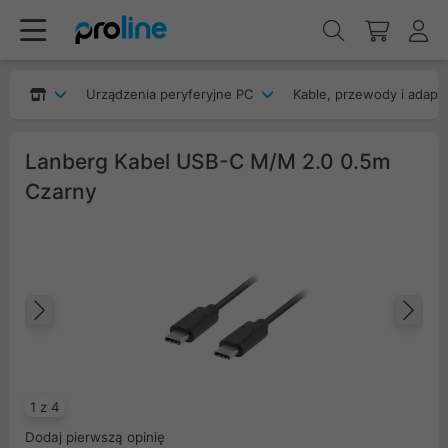
Urządzenia peryferyjne PC
Kable, przewody i adapt
Lanberg Kabel USB-C M/M 2.0 0.5m
Czarny
Poprzedni
Na
1 z 4
Dodaj pierwszą opinię