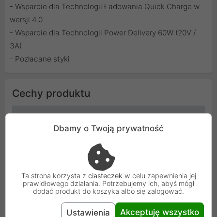
- Wsparcie dla Technologii Ładowania Quick Charge w
wersji 4.0
- Wsparcie dla Technologii Power Delivery 60W (20V /
3A)
- Pozłacane styki
Cechy produktu
Długość
0.5 m
Dbamy o Twoją prywatność
Kolor
Czarny
Producent
Lanberg
Ta strona korzysta z
ciasteczek
w celu zapewnienia jej
prawidłowego działania. Potrzebujemy ich, abyś mógł
Kod
CA-CMCM-40CU-0005-BK
dodać produkt do koszyka albo się zalogować.
SKU
CA-CMCM-40CU-0005-BK
Akceptuję wszystko
Ustawienia