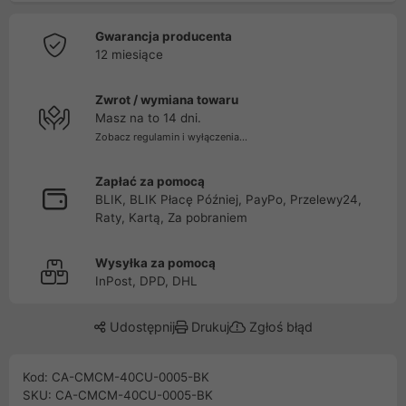
Gwarancja producenta
12 miesiące
Zwrot / wymiana towaru
Masz na to 14 dni.
Zobacz regulamin i wyłączenia...
Zapłać za pomocą
BLIK, BLIK Płacę Później, PayPo, Przelewy24,
Raty, Kartą, Za pobraniem
Wysyłka za pomocą
InPost, DPD, DHL
Udostępnij
Drukuj
Zgłoś błąd
Kod: CA-CMCM-40CU-0005-BK
SKU: CA-CMCM-40CU-0005-BK