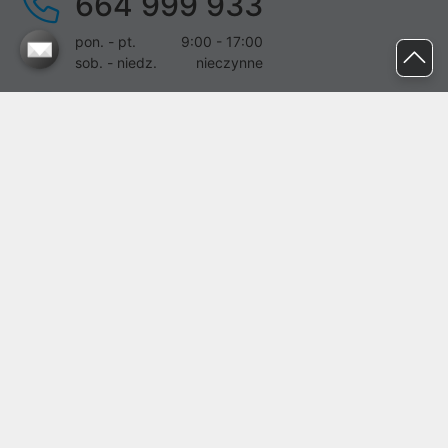
664 999 933
pon. - pt.
9:00 - 17:00
sob. - niedz.
nieczynne
pomoc@proline.pl
Dołącz do nas
Zgłoś błąd na stronie
Proline SA z siedzibą w Mirkowie (55-095), przy ul. Brzozowej 5,
wpisana do rejestru przedsiębiorców Krajowego Rejestru Sądowego
przez Sąd Rejonowy dla Wrocławia-Fabrycznej we Wrocławiu, VI
Wydział Gospodarczy Krajowego Rejestru Sądowego pod nr KRS:
0000282071, NIP: 8951898022, REGON: 020482041, BDO:
000437899. Kapitał zakładowy Spółki wynosi 500000,00 zł i został
on opłacony w całości.
© proline 1996 - 2026. Wszelkie prawa zastrzeżone.