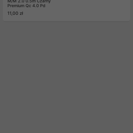
M/M 2.0 0.5m Czarny
Premium Qc 4.0 Pd
11,00 zł