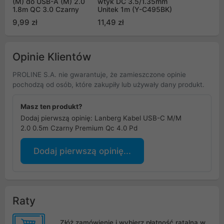
(M) do USB-A (M) 2.0
wtyk DC 3.5/1.35mm
1.8m QC 3.0 Czarny
Unitek 1m (Y-C495BK)
9,99 zł
11,49 zł
Opinie Klientów
PROLINE S.A. nie gwarantuje, że zamieszczone opinie
pochodzą od osób, które zakupiły lub używały dany produkt.
Masz ten produkt?
Dodaj pierwszą opinię: Lanberg Kabel USB-C M/M
2.0 0.5m Czarny Premium Qc 4.0 Pd
Dodaj pierwszą opinię...
Raty
Złóż zamówienie i wybierz płatność ratalną w