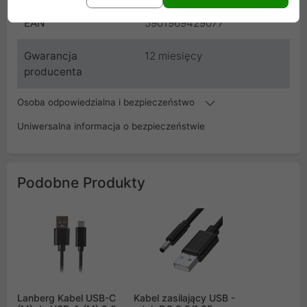
EAN
5901969429077
Gwarancja
12 miesięcy
producenta
Osoba odpowiedzialna i bezpieczeństwo
Uniwersalna informacja o bezpieczeństwie
Podobne Produkty
Lanberg Kabel USB-C
Kabel zasilający USB -