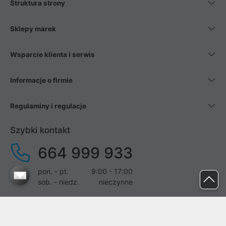
Struktura strony
Sklepy marek
Wsparcie klienta i serwis
Informacje o firmie
Regulaminy i regulacje
Szybki kontakt
664 999 933
pon. - pt.
9:00 - 17:00
sob. - niedz.
nieczynne
pomoc@proline.pl
Dołącz do nas