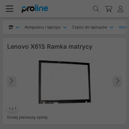
Komputery i laptopy
Części do laptopów
Ramki
Lenovo X61S Ramka matrycy
Poprzedni
Na
1 z 1
Dodaj pierwszą opinię