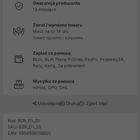
Gwarancja producenta
12 miesiące
Zwrot / wymiana towaru
Masz na to 14 dni.
Zobacz regulamin i wyłączenia...
Zapłać za pomocą
BLIK, BLIK Płacę Później, PayPo, Przelewy24,
Raty, Kartą, Za pobraniem
Wysyłka za pomocą
InPost, DPD, DHL
Udostępnij
Drukuj
Zgłoś błąd
Kod: BZR_D1_20
SKU: BZR_D1_20
EAN: 5904506109920