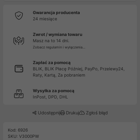
Gwarancja producenta
24 miesiące
Zwrot / wymiana towaru
Masz na to 14 dni.
Zobacz regulamin i wyłączenia...
Zapłać za pomocą
BLIK, BLIK Płacę Później, PayPo, Przelewy24,
Raty, Kartą, Za pobraniem
Wysyłka za pomocą
InPost, DPD, DHL
Udostępnij
Drukuj
Zgłoś błąd
Kod: 6926
SKU: V3000PW