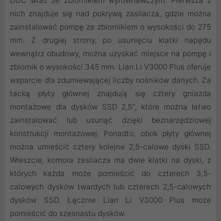
DDC wraz ze zbiornikiem wyrównawczym. Pierwsza z
nich znajduje się nad pokrywą zasilacza, gdzie można
zainstalować pompę ze zbiornikiem o wysokości do 275
mm. Z drugiej strony, po usunięciu klatki napędu
wewnątrz obudowy, można uzyskać miejsce na pompę i
zbiornik o wysokości 345 mm. Lian Li V3000 Plus oferuje
wsparcie dla zdumiewającej liczby nośników danych. Za
tacką płyty głównej znajdują się cztery gniazda
montażowe dla dysków SSD 2,5", które można łatwo
zainstalować lub usunąć dzięki beznarzędziowej
konstrukcji montażowej. Ponadto, obok płyty głównej
można umieścić cztery kolejne 2,5-calowe dyski SSD.
Wreszcie, komora zasilacza ma dwie klatki na dyski, z
których każda może pomieścić do czterech 3,5-
calowych dysków twardych lub czterech 2,5-calowych
dysków SSD. Łącznie Lian Li V3000 Plus może
pomieścić do szesnastu dysków.