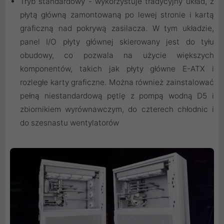
Tryb standardowy - wykorzystuje tradycyjny układ, z
płytą główną zamontowaną po lewej stronie i kartą
graficzną nad pokrywą zasilacza. W tym układzie,
panel I/O płyty głównej skierowany jest do tyłu
obudowy, co pozwala na użycie większych
komponentów, takich jak płyty główne E-ATX i
rozległe karty graficzne. Można również zainstalować
pełną niestandardową pętlę z pompą wodną D5 i
zbiornikiem wyrównawczym, do czterech chłodnic i
do szesnastu wentylatorów