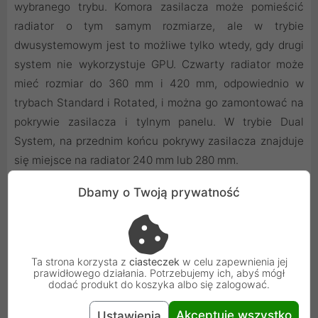
wybranego trybu. Komora zasilacza może pomieścić
radiator o tym samym rozmiarze, ale w trybie
dwusystemowym jest to możliwe tylko wtedy, gdy drugi
system nie wykorzystuje GPU. Czwarty radiator może
mieć rozmiar do 360 mm i 420 mm, odpowiednio w
trybach Standard i Rotated, i można go zamontować na
pokrywie zasilacza i tylnym panelu. W trybie Dual
System, na przednim końcu pokrywy zasilacza znajduje
się miejsce na radiator 240 mm lub 280 mm.
Dbamy o Twoją prywatność
Ta strona korzysta z
ciasteczek
w celu zapewnienia jej
prawidłowego działania. Potrzebujemy ich, abyś mógł
dodać produkt do koszyka albo się zalogować.
Akceptuję wszystko
Ustawienia