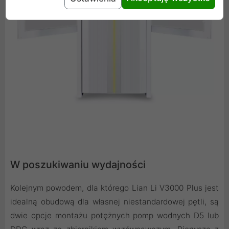
W poszukiwaniu wydajności
Kolejnym powodem, dla którego Lian Li V3000 Plus jest
idealną obudową dla własnej niestandardowej pętli, są
dwie opcje montażu potężnych pomp wodnych D5 lub