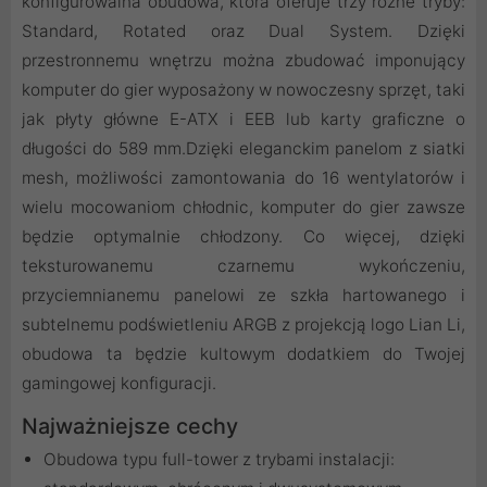
konfigurowalna obudowa, która oferuje trzy różne tryby:
Standard, Rotated oraz Dual System. Dzięki
przestronnemu wnętrzu można zbudować imponujący
komputer do gier wyposażony w nowoczesny sprzęt, taki
jak płyty główne E-ATX i EEB lub karty graficzne o
długości do 589 mm.Dzięki eleganckim panelom z siatki
mesh, możliwości zamontowania do 16 wentylatorów i
wielu mocowaniom chłodnic, komputer do gier zawsze
będzie optymalnie chłodzony. Co więcej, dzięki
teksturowanemu czarnemu wykończeniu,
przyciemnianemu panelowi ze szkła hartowanego i
subtelnemu podświetleniu ARGB z projekcją logo Lian Li,
obudowa ta będzie kultowym dodatkiem do Twojej
gamingowej konfiguracji.
Najważniejsze cechy
Obudowa typu full-tower z trybami instalacji: