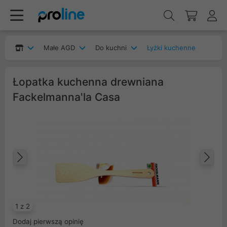
Małe AGD
Do kuchni
Łyżki kuchenne
Łopatka kuchenna drewniana
Fackelmanna'la Casa
Poprzedni
Na
1 z 2
Dodaj pierwszą opinię