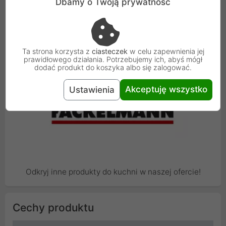
Dbamy o Twoją prywatność
Fackelmann
Oferuje Państwu artykuły nie tylko po stokroć
wypróbowane i cieszące się Państwa uznaniem i
Ta strona korzysta z
ciasteczek
w celu zapewnienia jej
renomą lecz również wszelkie inowacje ułatwiające
prawidłowego działania. Potrzebujemy ich, abyś mógł
dodać produkt do koszyka albo się zalogować.
codzienność.
Akceptuję wszystko
Ustawienia
Odkryj inne produkty do kuchni w naszej ofercie!
Cechy produktu