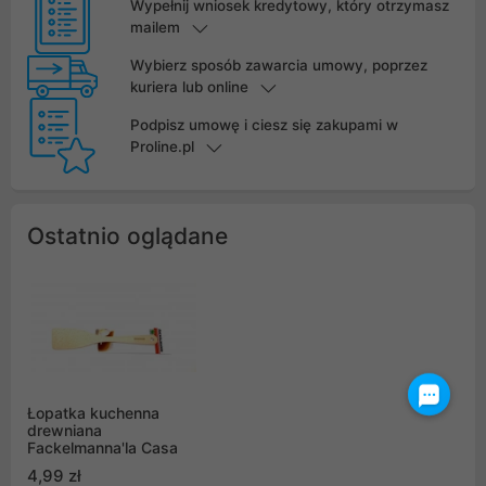
Wypełnij wniosek kredytowy, który otrzymasz
mailem
Wybierz sposób zawarcia umowy, poprzez
kuriera lub online
Podpisz umowę i ciesz się zakupami w
Proline.pl
Ostatnio oglądane
Łopatka kuchenna
drewniana
Fackelmanna'la Casa
4,99 zł