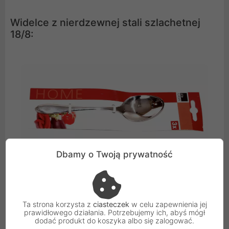
Widelce z nierdzewnej stali szlachetnej
18/8:
Dbamy o Twoją prywatność
Ta strona korzysta z
ciasteczek
w celu zapewnienia jej
Łyżki obiadowe z nierdzewnej stali
prawidłowego działania. Potrzebujemy ich, abyś mógł
dodać produkt do koszyka albo się zalogować.
szlachetnej 18/8