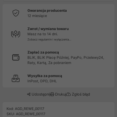
Gwarancja producenta
12 miesiące
Zwrot / wymiana towaru
Masz na to 14 dni.
Zobacz regulamin i wyłączenia...
Zapłać za pomocą
BLIK, BLIK Płacę Później, PayPo, Przelewy24,
Raty, Kartą, Za pobraniem
Wysyłka za pomocą
InPost, DPD, DHL
Udostępnij
Drukuj
Zgłoś błąd
Kod: AGD_REWE_00117
SKU: AGD_REWE_00117