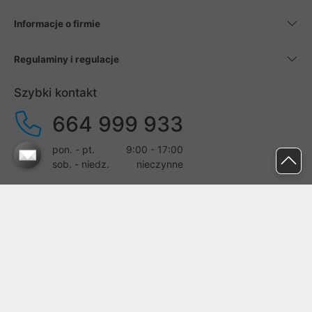
Informacje o firmie
Regulaminy i regulacje
Szybki kontakt
664 999 933
pon. - pt.
9:00 - 17:00
sob. - niedz.
nieczynne
pomoc@proline.pl
Dołącz do nas
Zgłoś błąd na stronie
Proline SA z siedzibą w Mirkowie (55-095), przy ul. Brzozowej 5,