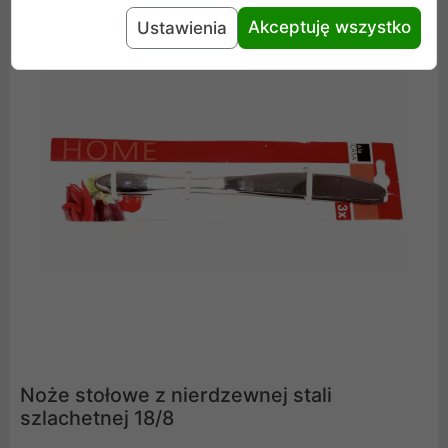
Akceptuję wszystko
Ustawienia
Noże stołowe z nierdzewnej stali
szlachetnej 18/8