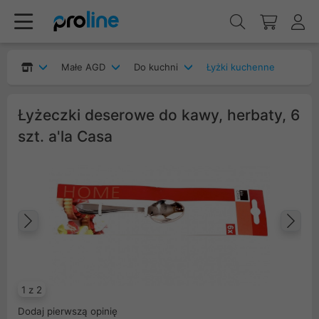
Małe AGD
Do kuchni
Łyżki kuchenne
Łyżeczki deserowe do kawy, herbaty, 6
szt. a'la Casa
Poprzedni
Na
1 z 2
Dodaj pierwszą opinię