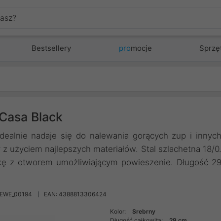
Bestsellery
pro
mocje
Sprzę
 Casa Black
Idealnie nadaje się do nalewania gorących zup i innyc
 użyciem najlepszych materiałów. Stal szlachetna 18/0
kę z otworem umożliwiającym powieszenie. Długość 2
REWE_00194
EAN: 4388813306424
Kolor:
Srebrny
Długość całkowita:
29 cm