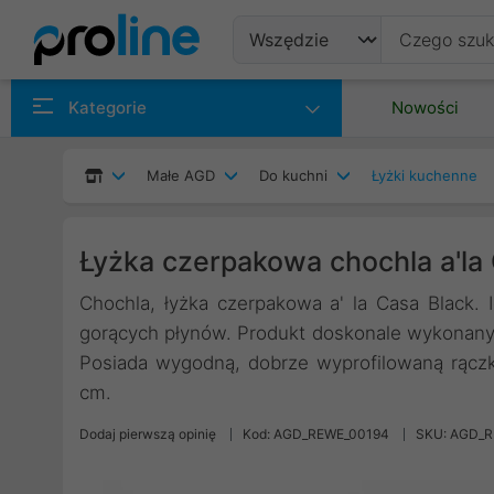
Produkty
Kategorie
Nowości
Producenci
Małe AGD
Do kuchni
Łyżki kuchenne
Kategorie
Łyżka czerpakowa chochla a'la
Chochla, łyżka czerpakowa a' la Casa Black. 
gorących płynów. Produkt doskonale wykonany z
Posiada wygodną, dobrze wyprofilowaną rącz
cm.
Dodaj pierwszą opinię
Kod: AGD_REWE_00194
SKU: AGD_