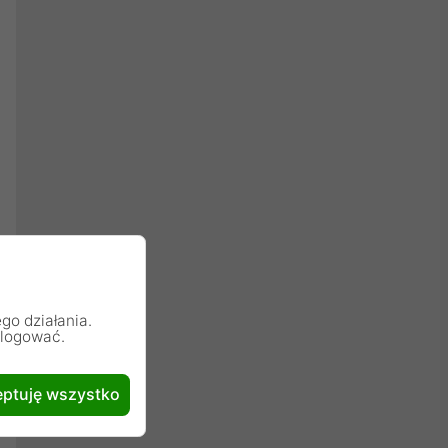
go działania.
alogować.
ptuję wszystko