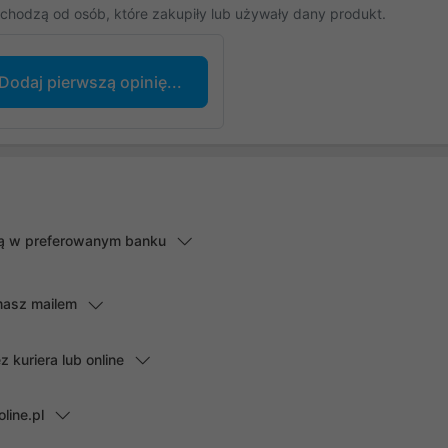
chodzą od osób, które zakupiły lub używały dany produkt.
Dodaj pierwszą opinię...
lną w preferowanym banku
masz mailem
kuriera lub online
line.pl