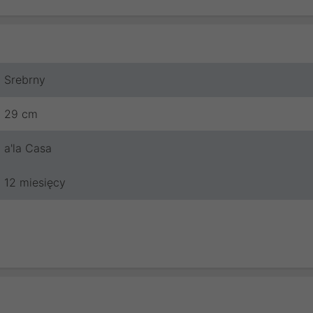
Srebrny
29 cm
a'la Casa
12 miesięcy