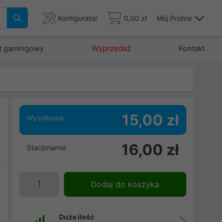
Konfigurator
0,00 zł
Mój Proline
t gamingowy
Wyprzedaż
Kontakt
15,00 zł
Wysyłkowa:
h
16,00 zł
Stacjonarna:
.
9
Dodaj do koszyka
Duża ilość