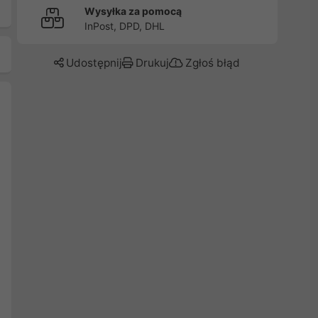
Wysyłka za pomocą
InPost, DPD, DHL
Udostępnij
Drukuj
Zgłoś błąd