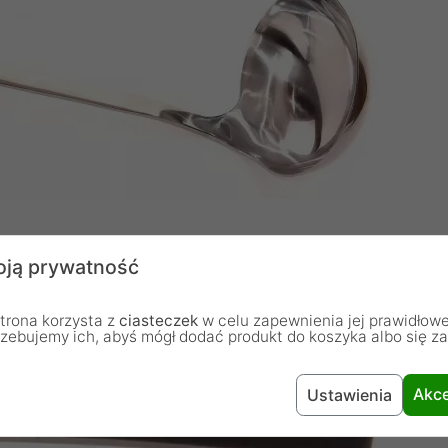
ją prywatność
trona korzysta z
ciasteczek
w celu zapewnienia jej prawidłowe
rzebujemy ich, abyś mógł dodać produkt do koszyka albo się z
Akce
Ustawienia