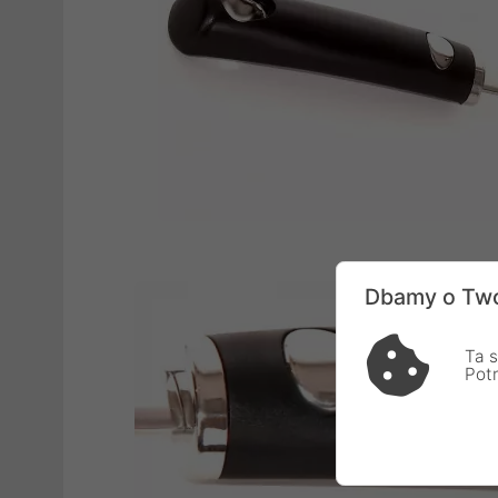
Dbamy o Two
Ta s
Pot