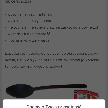
lub ceramiczną.
- wysokiej jakości materiały
- wysoka jakość wykonania
- nie topi się, nie ściera oraz nie zarysowuje powierzchni
- wygoda i funkcjonalność
- można myć w zmywarce
Łopatka jest idealna do warzyw lub obracania potraw -
mięsa, ryb, warzyw na patelniach. Wytrzymuje wysokie
temperatury ma wygodny uchwyt.
Dbamy o Twoją prywatność