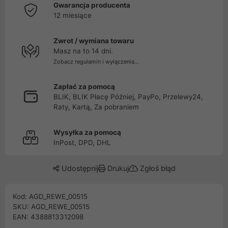
Gwarancja producenta
12 miesiące
Zwrot / wymiana towaru
Masz na to 14 dni.
Zobacz regulamin i wyłączenia...
Zapłać za pomocą
BLIK, BLIK Płacę Później, PayPo, Przelewy24,
Raty, Kartą, Za pobraniem
Wysyłka za pomocą
InPost, DPD, DHL
Udostępnij
Drukuj
Zgłoś błąd
Kod: AGD_REWE_00515
SKU: AGD_REWE_00515
EAN: 4388813312098