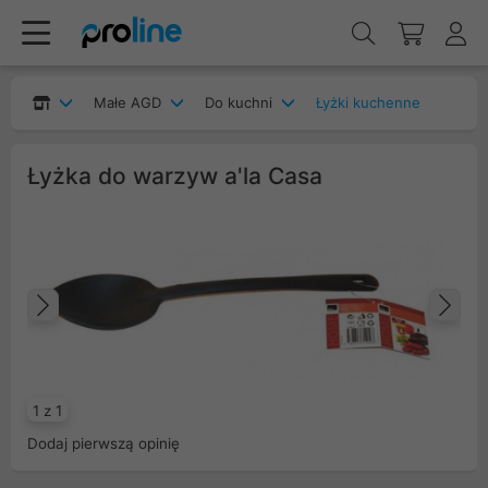
Małe AGD
Do kuchni
Łyżki kuchenne
Łyżka do warzyw a'la Casa
Poprzedni
Na
1 z 1
Dodaj pierwszą opinię