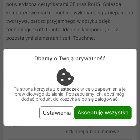
potwierdzona certyfikatami CE oraz RoHS. Gniazda
komputerowe marki Touchme wykonane są z niepalnego
tworzywa, bardzo przyjemnego w dotyku dzięki
technologii "soft-touch". Idealnie komponują się z
pozostałymi elementami serii Touchme.
Do prawidłowego montażu każdego modułu 1/2 w
Dbamy o Twoją prywatność
systemie ramkowym Touchme potrzebna jest
dodatkowa ramka montażowa (TMRAM).
Ta strona korzysta z
ciasteczek
w celu zapewnienia jej
Cechy produktu
prawidłowego działania. Potrzebujemy ich, abyś mógł
dodać produkt do koszyka albo się zalogować.
Kolor
Czarny
Akceptuję wszystko
Ustawienia
Typ
Moduł - wypełnienie ramki
szklanej lub aluminiowej