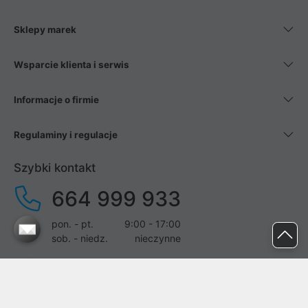
Sklepy marek
Wsparcie klienta i serwis
Informacje o firmie
Regulaminy i regulacje
Szybki kontakt
664 999 933
pon. - pt.
9:00 - 17:00
sob. - niedz.
nieczynne
pomoc@proline.pl
Dołącz do nas