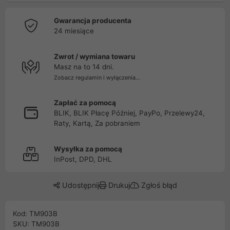
Gwarancja producenta
24 miesiące
Zwrot / wymiana towaru
Masz na to 14 dni.
Zobacz regulamin i wyłączenia...
Zapłać za pomocą
BLIK, BLIK Płacę Później, PayPo, Przelewy24,
Raty, Kartą, Za pobraniem
Wysyłka za pomocą
InPost, DPD, DHL
Udostępnij
Drukuj
Zgłoś błąd
Kod: TM903B
SKU: TM903B