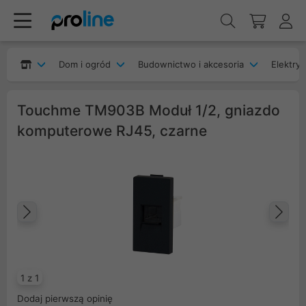
Dom i ogród
Budownictwo i akcesoria
Elektryk
Touchme TM903B Moduł 1/2, gniazdo
komputerowe RJ45, czarne
Poprzedni
Na
1 z 1
Dodaj pierwszą opinię