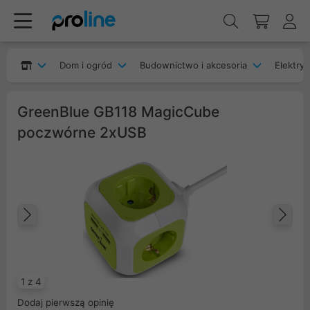
Dom i ogród
Budownictwo i akcesoria
Elektryk
GreenBlue GB118 MagicCube
poczwórne 2xUSB
Poprzedni
Na
1 z 4
Dodaj pierwszą opinię