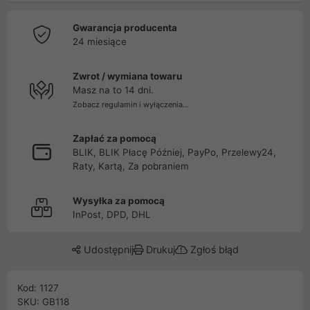
Gwarancja producenta
24 miesiące
Zwrot / wymiana towaru
Masz na to 14 dni.
Zobacz regulamin i wyłączenia...
Zapłać za pomocą
BLIK, BLIK Płacę Później, PayPo, Przelewy24,
Raty, Kartą, Za pobraniem
Wysyłka za pomocą
InPost, DPD, DHL
Udostępnij
Drukuj
Zgłoś błąd
Kod: 1127
SKU: GB118