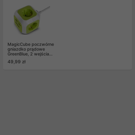
MagicCube poczwórne
gniazdko prądowe
GreenBlue, 2 wejścia
USB, 1,4m, GB118
49,99 zł