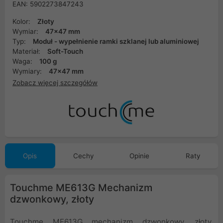
EAN: 5902273847243
Kolor:
Złoty
Wymiar:
47x47 mm
Typ:
Moduł - wypełnienie ramki szklanej lub aluminiowej
Materiał:
Soft-Touch
Waga:
100 g
Wymiary:
47x47 mm
Zobacz więcej szczegółów
Opis
Cechy
Opinie
Raty
Touchme ME613G Mechanizm
dzwonkowy, złoty
Touchme ME613G mechanizm dzwonkowy, złoty,