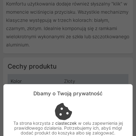
Komfortu użytkowania dodaje również słyszalny "klik" w
momencie wciśnięcia przycisku. Wszystkie mechanizmy
klasyczne występują w trzech kolorach: białym,
czarnym, złotym. Idealnie komponują się z ramkami
wielokrotnymi wykonanymi ze szkła lub szczotkowanego
aluminium.
Cechy produktu
Kolor
Złoty
Dbamy o Twoją prywatność
Wymiar
47x47 mm
Typ
Moduł - wypełnienie ramki
szklanej lub aluminiowej
Ta strona korzysta z
ciasteczek
w celu zapewnienia jej
prawidłowego działania. Potrzebujemy ich, abyś mógł
Materiał
Soft-Touch
dodać produkt do koszyka albo się zalogować.