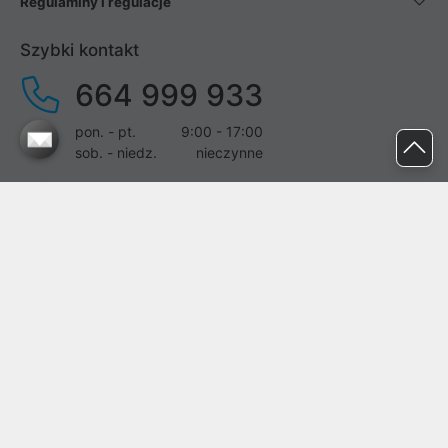
Regulaminy i regulacje
Szybki kontakt
664 999 933
pon. - pt.
9:00 - 17:00
sob. - niedz.
nieczynne
pomoc@proline.pl
Dołącz do nas
Zgłoś błąd na stronie
Proline SA z siedzibą w Mirkowie (55-095), przy ul. Brzozowej 5,
wpisana do rejestru przedsiębiorców Krajowego Rejestru Sądowego
przez Sąd Rejonowy dla Wrocławia-Fabrycznej we Wrocławiu, VI
Wydział Gospodarczy Krajowego Rejestru Sądowego pod nr KRS:
0000282071, NIP: 8951898022, REGON: 020482041, BDO: