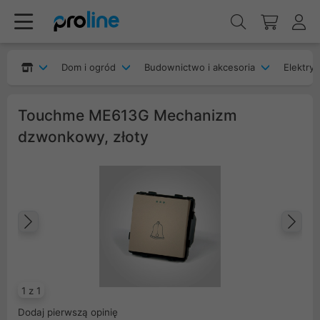
Dom i ogród
Budownictwo i akcesoria
Elektryk
Touchme ME613G Mechanizm
dzwonkowy, złoty
Poprzedni
Na
1 z 1
Dodaj pierwszą opinię