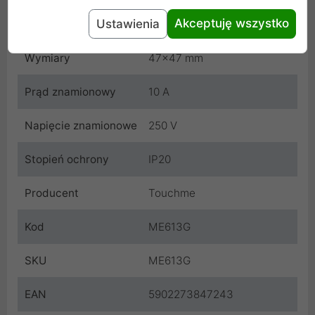
Akceptuję wszystko
Ustawienia
Waga
100 g
Wymiary
47x47 mm
Prąd znamionowy
10 A
Napięcie znamionowe
250 V
Stopień ochrony
IP20
Producent
Touchme
Kod
ME613G
SKU
ME613G
EAN
5902273847243