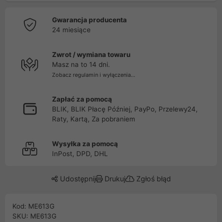
Gwarancja producenta
24 miesiące
Zwrot / wymiana towaru
Masz na to 14 dni.
Zobacz regulamin i wyłączenia...
Zapłać za pomocą
BLIK, BLIK Płacę Później, PayPo, Przelewy24,
Raty, Kartą, Za pobraniem
Wysyłka za pomocą
InPost, DPD, DHL
Udostępnij
Drukuj
Zgłoś błąd
Kod: ME613G
SKU: ME613G