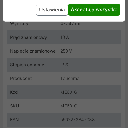
Akceptuję wszystko
Ustawienia
Waga
100 g
Wymiary
47x47 mm
Prąd znamionowy
10 A
Napięcie znamionowe
250 V
Stopień ochrony
IP20
Producent
Touchme
Kod
ME601G
SKU
ME601G
EAN
5902273847038