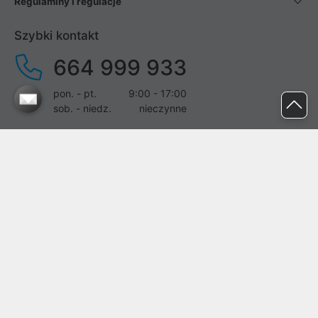
Regulaminy i regulacje
Szybki kontakt
664 999 933
pon. - pt.
9:00 - 17:00
sob. - niedz.
nieczynne
pomoc@proline.pl
Dołącz do nas
Zgłoś błąd na stronie
Proline SA z siedzibą w Mirkowie (55-095), przy ul. Brzozowej 5,
wpisana do rejestru przedsiębiorców Krajowego Rejestru Sądowego
przez Sąd Rejonowy dla Wrocławia-Fabrycznej we Wrocławiu, VI
Wydział Gospodarczy Krajowego Rejestru Sądowego pod nr KRS:
0000282071, NIP: 8951898022, REGON: 020482041, BDO: