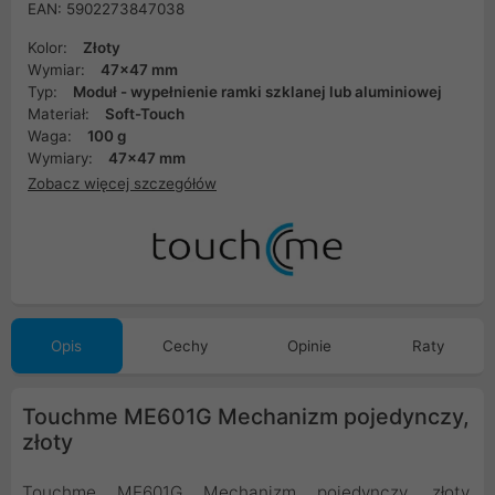
EAN: 5902273847038
Kolor:
Złoty
Wymiar:
47x47 mm
Typ:
Moduł - wypełnienie ramki szklanej lub aluminiowej
Materiał:
Soft-Touch
Waga:
100 g
Wymiary:
47x47 mm
Zobacz więcej szczegółów
Opis
Cechy
Opinie
Raty
Touchme ME601G Mechanizm pojedynczy,
złoty
Touchme ME601G Mechanizm pojedynczy, złoty,