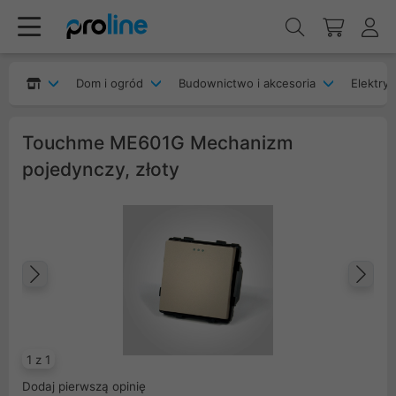
Dom i ogród
Budownictwo i akcesoria
Elektryk
Touchme ME601G Mechanizm
pojedynczy, złoty
Poprzedni
Na
1 z 1
Dodaj pierwszą opinię