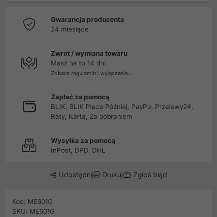
Gwarancja producenta
24 miesiące
Zwrot / wymiana towaru
Masz na to 14 dni.
Zobacz regulamin i wyłączenia...
Zapłać za pomocą
BLIK, BLIK Płacę Później, PayPo, Przelewy24,
Raty, Kartą, Za pobraniem
Wysyłka za pomocą
InPost, DPD, DHL
Udostępnij
Drukuj
Zgłoś błąd
Kod: ME601G
SKU: ME601G