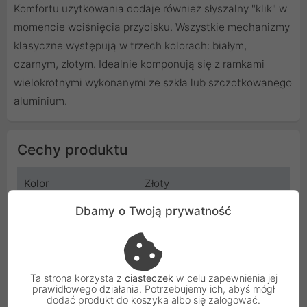
Komfortu użytkowania dodaje również słyszalny "klik" w
momencie wciśnięcia przycisku. Wszystkie mechanizmy
klasyczne występują w trzech kolorach: białym,
czarnym, złotym. Idealnie komponują się z ramkami
wielokrotnymi wykonanymi ze szkła lub szczotkowanego
aluminium.
Cechy produktu
Kolor
Złoty
Dbamy o Twoją prywatność
Wymiar
47x47 mm
Typ
Moduł - wypełnienie ramki
szklanej lub aluminiowej
Ta strona korzysta z
ciasteczek
w celu zapewnienia jej
prawidłowego działania. Potrzebujemy ich, abyś mógł
Materiał
Soft-Touch
dodać produkt do koszyka albo się zalogować.