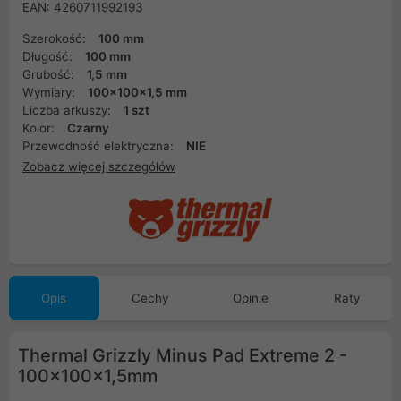
EAN: 4260711992193
Szerokość:
100 mm
Długość:
100 mm
Grubość:
1,5 mm
Wymiary:
100x100x1,5 mm
Liczba arkuszy:
1 szt
Kolor:
Czarny
Przewodność elektryczna:
NIE
Zobacz więcej szczegółów
Opis
Cechy
Opinie
Raty
Thermal Grizzly Minus Pad Extreme 2 -
100x100x1,5mm