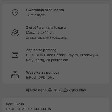
Gwarancja producenta
12 miesiące
Zwrot / wymiana towaru
Masz na to 14 dni.
Zobacz regulamin i wyłączenia...
Zapłać za pomocą
BLIK, BLIK Płacę Później, PayPo, Przelewy24,
Raty, Kartą, Za pobraniem
Wysyłka za pomocą
InPost, DPD, DHL
Udostępnij
Drukuj
Zgłoś błąd
Kod: 13298
SKU: TG-MP-E2-100-100-15