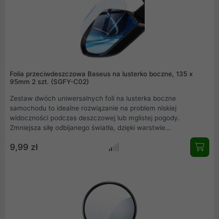
Folia przeciwdeszczowa Baseus na lusterko boczne, 135 x
95mm 2 szt. (SGFY-C02)
Zestaw dwóch uniwersalnych foli na lusterka boczne
samochodu to idealne rozwiązanie na problem niskiej
widoczności podczas deszczowej lub mglistej pogody.
Zmniejsza siłę odbijanego światła, dzięki warstwie
przeciwodblaskowej. Można je wykorzystać w niemal każdym
9,99 zł
typie samochodu czy motoru. Nie wpływa na jakość obrazu
ponieważ posiada przepuszczalność światła na poziomie 99%,
co pozwala na bezpieczną i niezakłóconą jazdę autem podczas
ulewy czy nawet burzy.