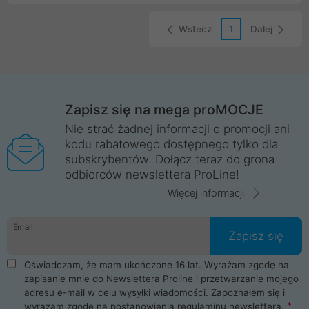
wbudowanemu czujnikowi wibracji, możesz bezpiecznie spać w
hotelu, chronić bagaż lub zabezpieczyć wnętrze samochodu.
Dodatkowo, urządzenie posiada funkcję mini latarki,
Wstecz
1
Dalej
sześciomiesięczny czas czuwania i obsługę szybkiego
ładowania USB-C. Do zestawu dołączono kabel Baseus Simple
USB-A USB-C, byś od razu mógł zacząć korzystać.
Zapisz się na mega proMOCJE
Nie strać żadnej informacji o promocji ani
kodu rabatowego dostępnego tylko dla
subskrybentów. Dołącz teraz do grona
odbiorców newslettera ProLine!
Więcej informacji
Email
Zapisz się
Oświadczam, że mam ukończone 16 lat. Wyrażam zgodę na
zapisanie mnie do Newslettera Proline i przetwarzanie mojego
adresu e-mail w celu wysyłki wiadomości. Zapoznałem się i
wyrażam zgodę na postanowienia
regulaminu newslettera
.