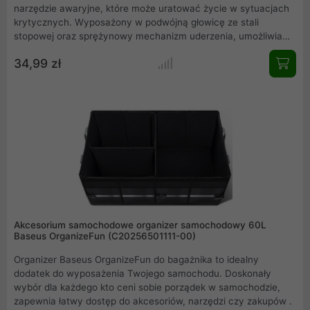
narzędzie awaryjne, które może uratować życie w sytuacjach
krytycznych. Wyposażony w podwójną głowicę ze stali
stopowej oraz sprężynowy mechanizm uderzenia, umożliwia
szybkie wybicie szyby nawet pod wodą. Dzięki wysuwanemu
34,99 zł
nożowi ukrytemu w obudowie, bez trudu przetniesz pasy
bezpieczeństwa jednym ruchem. Ergonomiczny,
antypoślizgowy uchwyt sprawia, że młotek można obsługiwać
jedną ręką również przez kobiety czy osoby starsze. Jego
kompaktowy rozmiar i silikonowa zawieszka pozwalają
przechowywać go w schowku, podłokietniku lub zawiesić przy
torbie. W zestawie znajdziesz także szkło testowe, by
samodzielnie sprawdzić skuteczność narzędzia.
Akcesorium samochodowe organizer samochodowy 60L
Baseus OrganizeFun (C20256501111-00)
Organizer Baseus OrganizeFun do bagażnika to idealny
dodatek do wyposażenia Twojego samochodu. Doskonały
wybór dla każdego kto ceni sobie porządek w samochodzie,
zapewnia łatwy dostęp do akcesoriów, narzędzi czy zakupów .