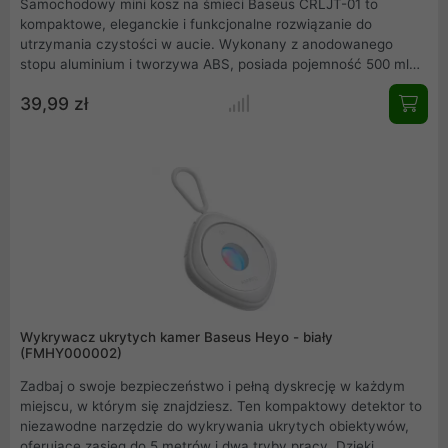
Samochodowy mini kosz na śmieci Baseus CRLJT-01 to
kompaktowe, eleganckie i funkcjonalne rozwiązanie do
utrzymania czystości w aucie. Wykonany z anodowanego
stopu aluminium i tworzywa ABS, posiada pojemność 500 ml
oraz szczelną pokrywkę zapobiegającą rozprzestrzenianiu się
39,99 zł
nieprzyjemnych zapachów. Dzięki opatentowanemu
mechanizmowi otwierania jednym kliknięciem i stabilnemu
systemowi montażu, idealnie wpisuje się w każde wnętrze
samochodu, zapewniając higienę oraz estetykę na co dzień.
Wykrywacz ukrytych kamer Baseus Heyo - biały
(FMHY000002)
Zadbaj o swoje bezpieczeństwo i pełną dyskrecję w każdym
miejscu, w którym się znajdziesz. Ten kompaktowy detektor to
niezawodne narzędzie do wykrywania ukrytych obiektywów,
oferujące zasięg do 5 metrów i dwa tryby pracy. Dzięki