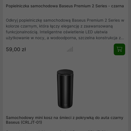
Popielniczka samochodowa Baseus Premium 2 Series - czarna
Odkryj popielniczkę samochodową Baseus Premium 2 Series w
kolorze czarnym, która łączy elegancję z zaawansowaną
funkcjonalnością. Inteligentne oświetlenie LED ułatwia
użytkowanie w nocy, a wodoodporna, szczelna konstrukcja z
aluminium eliminuje zapachy i utrzymuje czystość. Wygodne
59,00 zł
ładowanie USB-C, łatwe czyszczenie dzięki odłączanym
elementom oraz jednoręczna obsługa gwarantują komfort.
Stylowy i praktyczny dodatek do auta, domu czy biura.
Samochodowy mini kosz na śmieci z pokrywką do auta czarny
Baseus (CRLJT-01)