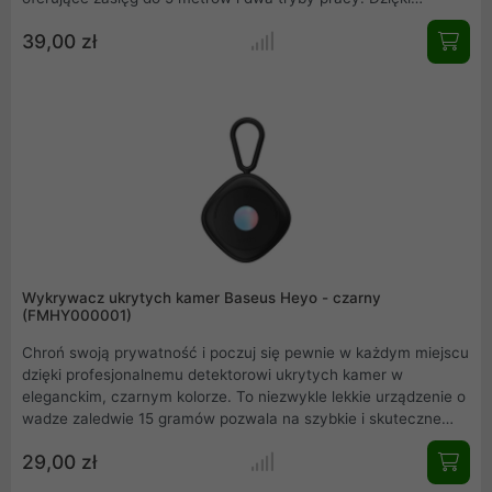
piórkowej wadze zaledwie 15 gramów oraz funkcjonalnej formie
39,00 zł
breloka, możesz mieć go zawsze przy sobie – w hotelu,
przymierzalni czy biurze. Urządzenie skutecznie lokalizuje
ukryty sprzęt szpiegowski poprzez odbijanie światła od
soczewek, dając Ci pewność, że Twoja prywatność pozostaje
nienaruszona.
Wykrywacz ukrytych kamer Baseus Heyo - czarny
(FMHY000001)
Chroń swoją prywatność i poczuj się pewnie w każdym miejscu
dzięki profesjonalnemu detektorowi ukrytych kamer w
eleganckim, czarnym kolorze. To niezwykle lekkie urządzenie o
wadze zaledwie 15 gramów pozwala na szybkie i skuteczne
sprawdzenie pomieszczeń w zasięgu do 5 metrów. Dzięki
29,00 zł
nowoczesnej technologii odbijania światła od soczewek,
wykrycie zakamuflowanego sprzętu staje się dziecinnie proste.