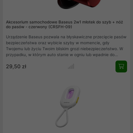
Akcesorium samochodowe Baseus 2w1 młotek do szyb + nóż
do pasów - czerwony (CRSFH-09)
Urządzenie Baseus pozwala na błyskawiczne przecięcie pasów
bezpieczeństwa oraz wybicie szyby w momencie, gdy
Twojemu lub życiu Twoim bliskim grozi niebezpieczeństwo. W
przypadku, w którym auto stanie w ogniu lub wpadnie do
wody, liczy się każda sekunda. Akcesorium samochodowe
29,50 zł
pozwoli Ci na błyskawiczne uwolnienie się z dramatycznej
sytuacji.