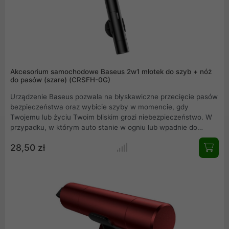
Akcesorium samochodowe Baseus 2w1 młotek do szyb + nóż
do pasów (szare) (CRSFH-0G)
Urządzenie Baseus pozwala na błyskawiczne przecięcie pasów
bezpieczeństwa oraz wybicie szyby w momencie, gdy
Twojemu lub życiu Twoim bliskim grozi niebezpieczeństwo. W
przypadku, w którym auto stanie w ogniu lub wpadnie do
wody, liczy się każda sekunda. Akcesorium samochodowe
28,50 zł
pozwoli Ci na błyskawiczne uwolnienie się z dramatycznej
sytuacji.