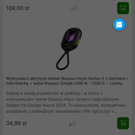
109,00 zł
Wykrywacz ukrytych kamer Baseus Heyo Series II z alarmem i
mini latarką + kabel Baseus Simple USB-A - USB-C – czarny
Zadbaj o swoją prywatność w podróży i w domu z
wykrywaczem kamer Baseus Heyo Series II nagrodzonym
Golden Pin Design Award 2024. To nowoczesne, kompaktowe
urządzenie z podwójnym skanowaniem (filtr optyczny +
czerwone światło IR) umożliwia skuteczne wykrywanie
34,99 zł
ukrytych kamer nawet w trudno dostępnych miejscach. Dzięki
trzem trybom wykrywania, zróżnicowanym alertom świetlnym i