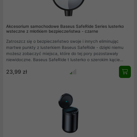
Akcesorium samochodowe Baseus SafeRide Series lusterko
wsteczne z młotkiem bezpieczeństwa - czarne
Zatroszcz się o bezpieczeństwo swoje i innych eliminując
martwe punkty z lusterkiem Baseus SafeRide - dzięki niemu
możesz zobaczyć miejsca, które do tej pory pozostawały
niewidoczne. Baseus SafeRide t lusterko o szerokim kącie
widzenia, którego pozycję możesz dodatkowo dostosowywać
23,99 zł
do różnych warunków drogowych. Montaż jest bardzo prostu -
wystarczy zdjąć folię zabezpieczającą z taśmy 3M i przykleić
lusterko do wybranego miejsca. W razie konieczności, można
je zerwać i z pomocą wbudowanego młotka bezpieczeństwa
rozbić szybę.