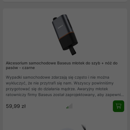
Akcesorium samochodowe Baseus młotek do szyb + nóż do
pasów - czarne
Wypadki samochodowe zdarzają się często i nie można
wykluczyć, że nie przytrafi się nam. Wszyscy powinniśmy
przygotować się do działania mądrze. Awaryjny młotek
ratowniczy firmy Baseus został zaprojektowany, aby zapewnić
Ci bezpieczeństwo w trudnych chwilach, gdy walczysz o swoje
59,99 zł
życie. Akcesorium samochodowe Baseus pozwala na
przecięcie pasa bezpieczeństwa, wybicie szyby bocznej w
samochodzie i może funkcjonować jako latarka.