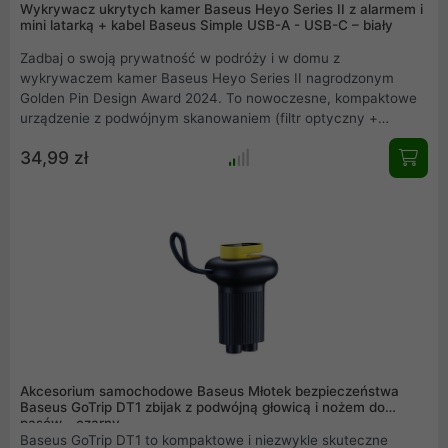
Wykrywacz ukrytych kamer Baseus Heyo Series II z alarmem i
mini latarką + kabel Baseus Simple USB-A - USB-C – biały
Zadbaj o swoją prywatność w podróży i w domu z
wykrywaczem kamer Baseus Heyo Series II nagrodzonym
Golden Pin Design Award 2024. To nowoczesne, kompaktowe
urządzenie z podwójnym skanowaniem (filtr optyczny +
czerwone światło IR) umożliwia skuteczne wykrywanie
34,99 zł
ukrytych kamer nawet w trudno dostępnych miejscach. Dzięki
trzem trybom wykrywania, zróżnicowanym alertom świetlnym i
wbudowanemu czujnikowi wibracji, możesz bezpiecznie spać w
hotelu, chronić bagaż lub zabezpieczyć wnętrze samochodu.
Dodatkowo, urządzenie posiada funkcję mini latarki,
sześciomiesięczny czas czuwania i obsługę szybkiego
ładowania USB-C. Do zestawu dołączono kabel Baseus Simple
USB-A USB-C, byś od razu mógł zacząć korzystać.
Akcesorium samochodowe Baseus Młotek bezpieczeństwa
Baseus GoTrip DT1 zbijak z podwójną głowicą i nożem do
pasów - czarny
Baseus GoTrip DT1 to kompaktowe i niezwykle skuteczne