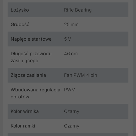
Łożysko
Rifle Bearing
Grubość
25 mm
Napięcie startowe
5 V
Długość przewodu
46 cm
zasilającego
Złącze zasilania
Fan PWM 4 pin
Wbudowana regulacja
PWM
obrotów
Kolor wirnika
Czarny
Kolor ramki
Czarny