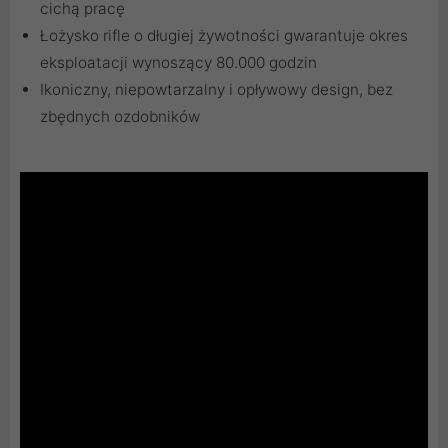
cichą pracę
Łożysko rifle o długiej żywotności gwarantuje okres
eksploatacji wynoszący 80.000 godzin
Ikoniczny, niepowtarzalny i opływowy design, bez
zbędnych ozdobników