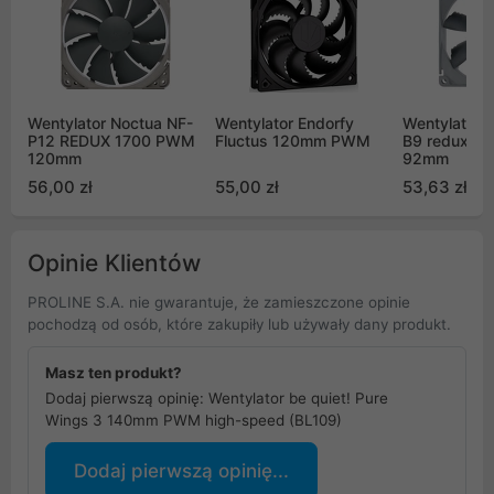
Wentylator Noctua NF-
Wentylator Endorfy
Wentylator 
P12 REDUX 1700 PWM
Fluctus 120mm PWM
B9 redux 1
120mm
92mm
56,00 zł
55,00 zł
53,63 zł
Opinie Klientów
PROLINE S.A. nie gwarantuje, że zamieszczone opinie
pochodzą od osób, które zakupiły lub używały dany produkt.
Masz ten produkt?
Dodaj pierwszą opinię: Wentylator be quiet! Pure
Wings 3 140mm PWM high-speed (BL109)
Dodaj pierwszą opinię...