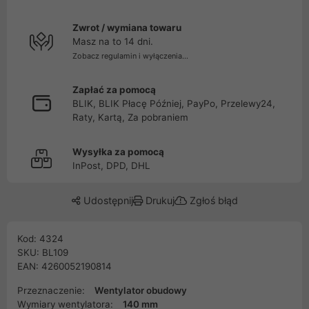
Zwrot / wymiana towaru
Masz na to 14 dni.
Zobacz regulamin i wyłączenia...
Zapłać za pomocą
BLIK, BLIK Płacę Później, PayPo, Przelewy24,
Raty, Kartą, Za pobraniem
Wysyłka za pomocą
InPost, DPD, DHL
Udostępnij
Drukuj
Zgłoś błąd
Kod: 4324
SKU: BL109
EAN: 4260052190814
Przeznaczenie:
Wentylator obudowy
Wymiary wentylatora:
140 mm