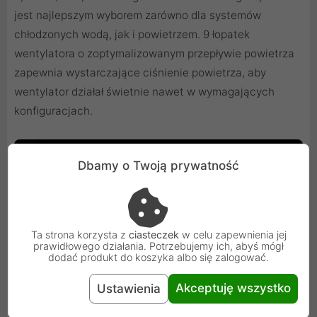
jest najlepszym wyborem zarówno dla systemów
chłodzonych wodą, jak i powietrzem. 9 łopatek
wentylatora o zoptymalizowanym przepływie powietrza
zapewnia wystarczające ciśnienie powietrza, aby
wentylator działał świetnie nawet w wymagających
konfiguracjach.
Dbamy o Twoją prywatność
Ta strona korzysta z
ciasteczek
w celu zapewnienia jej
prawidłowego działania. Potrzebujemy ich, abyś mógł
dodać produkt do koszyka albo się zalogować.
Akceptuję wszystko
Ustawienia