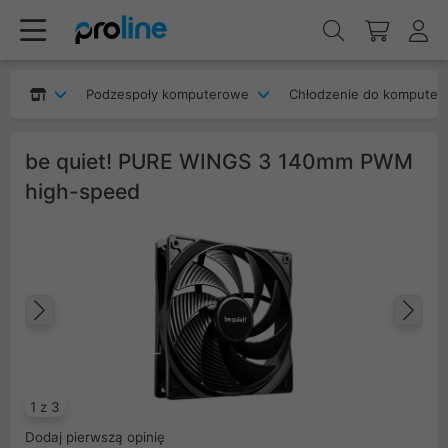
Podzespoły komputerowe
Chłodzenie do komputer
be quiet! PURE WINGS 3 140mm PWM
high-speed
Poprzedni
Na
1 z 3
Dodaj pierwszą opinię