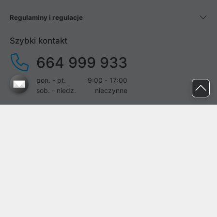
Regulaminy i regulacje
Szybki kontakt
664 999 933
pon. - pt.
9:00 - 17:00
sob. - niedz.
nieczynne
pomoc@proline.pl
Dołącz do nas
Zgłoś błąd na stronie
Proline SA z siedzibą w Mirkowie (55-095), przy ul. Brzozowej 5,
wpisana do rejestru przedsiębiorców Krajowego Rejestru Sądowego
przez Sąd Rejonowy dla Wrocławia-Fabrycznej we Wrocławiu, VI