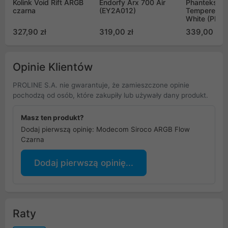
Kolink Void Rift ARGB
Endorfy Arx 700 Air
Phanteks XT 
czarna
(EY2A012)
Tempered G
White (PH-
XT523P1_D
327,90 zł
319,00 zł
339,00 zł
Opinie Klientów
PROLINE S.A. nie gwarantuje, że zamieszczone opinie
pochodzą od osób, które zakupiły lub używały dany produkt.
Masz ten produkt?
Dodaj pierwszą opinię: Modecom Siroco ARGB Flow
Czarna
Dodaj pierwszą opinię...
Raty