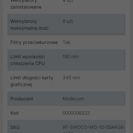
Wentylatory
4 szt
zainstalowane
Wentylatory
8 szt
maksymalna ilość
Filtry przeciwkurzowe
Tak
Limit wysokości
180 mm
chłodzenia CPU
Limit długości karty
345 mm
graficznej
Producent
Modecom
Kod
0000006322
SKU
AT-SIROCO-MG-10-00ARGB-