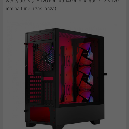
wentylatory (2 x 120 mm lub 140 mm na górze i 2 x 120
mm na tunelu zasilacza).