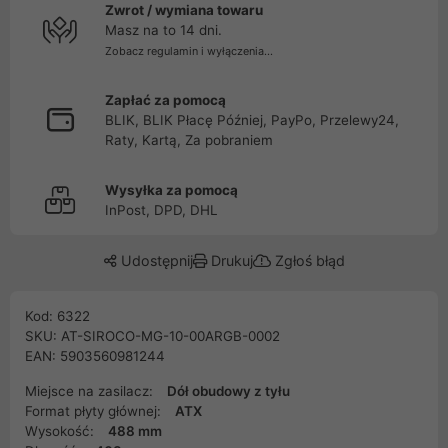
Zwrot / wymiana towaru
Masz na to 14 dni.
Zobacz regulamin i wyłączenia...
Zapłać za pomocą
BLIK, BLIK Płacę Później, PayPo, Przelewy24,
Raty, Kartą, Za pobraniem
Wysyłka za pomocą
InPost, DPD, DHL
Udostępnij
Drukuj
Zgłoś błąd
Kod: 6322
SKU: AT-SIROCO-MG-10-00ARGB-0002
EAN: 5903560981244
Miejsce na zasilacz:
Dół obudowy z tyłu
Format płyty głównej:
ATX
Wysokość:
488 mm