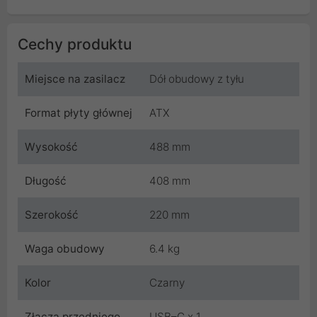
Cechy produktu
Miejsce na zasilacz
Dół obudowy z tyłu
Format płyty głównej
ATX
Wysokość
488 mm
Długość
408 mm
Szerokość
220 mm
Waga obudowy
6.4 kg
Kolor
Czarny
Złącza przedniego
USB–C x 1