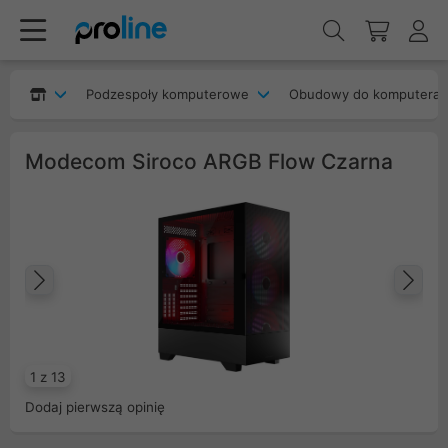
Podzespoły komputerowe
Obudowy do komputera
Modecom Siroco ARGB Flow Czarna
Poprzedni
Na
1 z 13
Dodaj pierwszą opinię