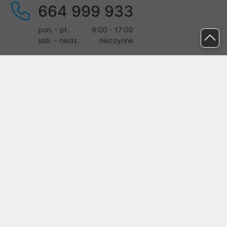
664 999 933
pon. - pt.
9:00 - 17:00
sob. - niedz.
nieczynne
pomoc@proline.pl
Dołącz do nas
Zgłoś błąd na stronie
Proline SA z siedzibą w Mirkowie (55-095), przy ul. Brzozowej 5,
wpisana do rejestru przedsiębiorców Krajowego Rejestru Sądowego
przez Sąd Rejonowy dla Wrocławia-Fabrycznej we Wrocławiu, VI
Wydział Gospodarczy Krajowego Rejestru Sądowego pod nr KRS:
0000282071, NIP: 8951898022, REGON: 020482041, BDO:
000437899. Kapitał zakładowy Spółki wynosi 500000,00 zł i został
on opłacony w całości.
© proline 1996 - 2026. Wszelkie prawa zastrzeżone.