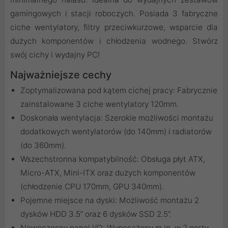
gamingowych i stacji roboczych. Posiada 3 fabryczne
ciche wentylatory, filtry przeciwkurzowe, wsparcie dla
dużych komponentów i chłodzenia wodnego. Stwórz
swój cichy i wydajny PC!
Najważniejsze cechy
Zoptymalizowana pod kątem cichej pracy: Fabrycznie
zainstalowane 3 ciche wentylatory 120mm.
Doskonała wentylacja: Szerokie możliwości montażu
dodatkowych wentylatorów (do 140mm) i radiatorów
(do 360mm).
Wszechstronna kompatybilność: Obsługa płyt ATX,
Micro-ATX, Mini-ITX oraz dużych komponentów
(chłodzenie CPU 170mm, GPU 340mm).
Pojemne miejsce na dyski: Możliwość montażu 2
dysków HDD 3.5” oraz 6 dysków SSD 2.5”.
Nowoczesny panel I/O: Wyposażony m.in. w 2 porty