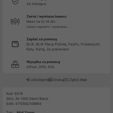
24 miesiące
Zwrot / wymiana towaru
Masz na to 14 dni.
Zobacz regulamin i wyłączenia...
Zapłać za pomocą
BLIK, BLIK Płacę Później, PayPo, Przelewy24,
Raty, Kartą, Za pobraniem
Wysyłka za pomocą
InPost, DPD, DHL
Udostępnij
Drukuj
Zgłoś błąd
Kod: 9378
SKU: Air 1000 Silent Black
EAN: 4710562748864
Typ:
Midi Tower