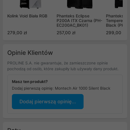
Kolink Void Biała RGB
Phanteks Eclipse
Phanteks XT 
P200A ITX Czarna (PH-
Tempered G
EC200AC_BK01)
Black (PH-
XT523P1_DB
279,00 zł
257,00 zł
299,00 zł
Opinie Klientów
PROLINE S.A. nie gwarantuje, że zamieszczone opinie
pochodzą od osób, które zakupiły lub używały dany produkt.
Masz ten produkt?
Dodaj pierwszą opinię: Montech Air 1000 Silent Black
Dodaj pierwszą opinię...