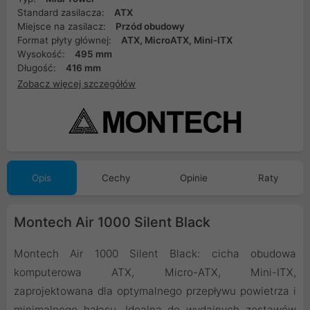
Standard zasilacza:
ATX
Miejsce na zasilacz:
Przód obudowy
Format płyty głównej:
ATX, MicroATX, Mini-ITX
Wysokość:
495 mm
Długość:
416 mm
Zobacz więcej szczegółów
Opis
Cechy
Opinie
Raty
Montech Air 1000 Silent Black
Montech Air 1000 Silent Black: cicha obudowa
komputerowa ATX, Micro-ATX, Mini-ITX,
zaprojektowana dla optymalnego przepływu powietrza i
minimalnego hałasu. Idealna do wydajnych zestawów