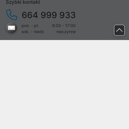
Szybki kontakt
664 999 933
pon. - pt.
9:00 - 17:00
sob. - niedz.
nieczynne
pomoc@proline.pl
Dołącz do nas
Zgłoś błąd na stronie
Proline SA z siedzibą w Mirkowie (55-095), przy ul. Brzozowej 5,
wpisana do rejestru przedsiębiorców Krajowego Rejestru Sądowego
przez Sąd Rejonowy dla Wrocławia-Fabrycznej we Wrocławiu, VI
Wydział Gospodarczy Krajowego Rejestru Sądowego pod nr KRS:
0000282071, NIP: 8951898022, REGON: 020482041, BDO:
000437899. Kapitał zakładowy Spółki wynosi 500000,00 zł i został
on opłacony w całości.