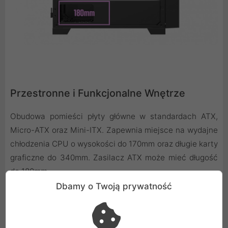
Przestronne i Funkcjonalne Wnętrze
Obudowa pomieści płyty główne w standardach ATX,
Micro-ATX oraz Mini-ITX. Zapewnia miejsce na wydajne
chłodzenia CPU o wysokości do 170mm oraz długie karty
graficzne do 340mm. Zasilacz ATX może mieć długość
do 180mm.
Dbamy o Twoją prywatność
Elastyczne Opcje Montażu Dysków