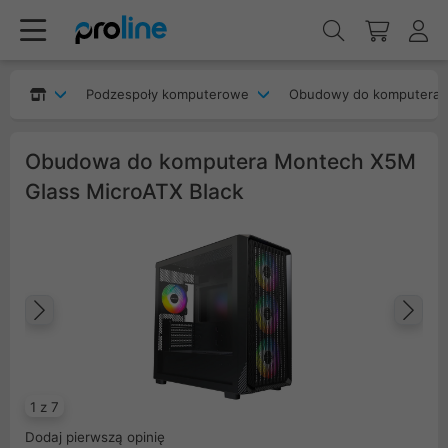
Podzespoły komputerowe
Obudowy do komputera
Obudowa do komputera Montech X5M
Glass MicroATX Black
Poprzedni
Na
1 z 7
Dodaj pierwszą opinię