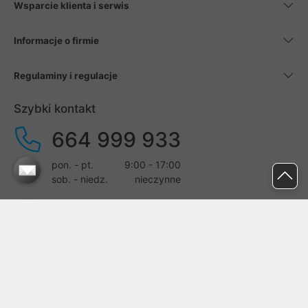
Wsparcie klienta i serwis
Informacje o firmie
Regulaminy i regulacje
Szybki kontakt
664 999 933
pon. - pt.
9:00 - 17:00
sob. - niedz.
nieczynne
pomoc@proline.pl
Dołącz do nas
Zgłoś błąd na stronie