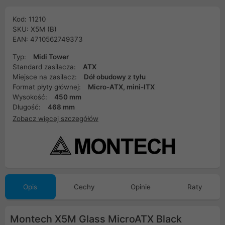
Kod: 11210
SKU: X5M (B)
EAN: 4710562749373
Typ:
Midi Tower
Standard zasilacza:
ATX
Miejsce na zasilacz:
Dół obudowy z tyłu
Format płyty głównej:
Micro-ATX, mini-ITX
Wysokość:
450 mm
Długość:
468 mm
Zobacz więcej szczegółów
Opis
Cechy
Opinie
Raty
Montech X5M Glass MicroATX Black