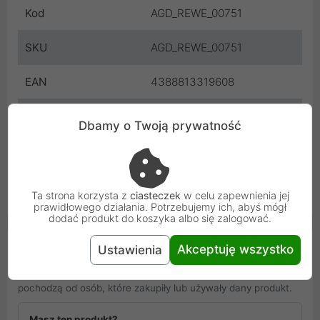
Kod
AGD_REWE_00751
SKU
AGD_REWE_00751
EAN
4388813319608
Gwarancja
12 miesięcy
Dbamy o Twoją prywatność
producenta
Osoba odpowiedzialna i bezpieczeństwo
Uniwersalna informacja o bezpieczeństwie
Ta strona korzysta z
ciasteczek
w celu zapewnienia jej
prawidłowego działania. Potrzebujemy ich, abyś mógł
dodać produkt do koszyka albo się zalogować.
Opinie Klientów
Akceptuję wszystko
Ustawienia
PROLINE S.A. nie gwarantuje, że zamieszczone opinie
pochodzą od osób, które zakupiły lub używały dany produkt.
Masz ten produkt?