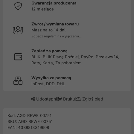
Gwarancja producenta
12 miesiące
Zwrot / wymiana towaru
Masz na to 14 dni.
Zobacz regulamin i wyłączenia...
Zapłać za pomocą
BLIK, BLIK Płacę Później, PayPo, Przelewy24,
Raty, Kartą, Za pobraniem
Wysyłka za pomocą
InPost, DPD, DHL
Udostępnij
Drukuj
Zgłoś błąd
Kod: AGD_REWE_00751
SKU: AGD_REWE_00751
EAN: 4388813319608