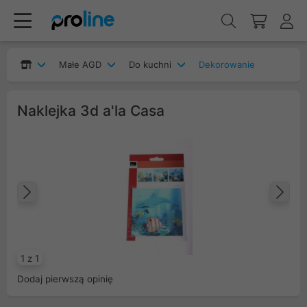
Małe AGD
Do kuchni
Dekorowanie
Naklejka 3d a'la Casa
Poprzedni
Na
1 z 1
Dodaj pierwszą opinię