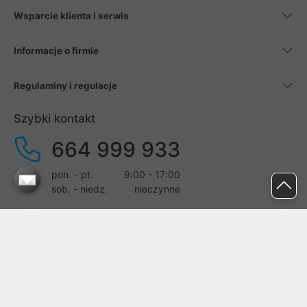
Wsparcie klienta i serwis
Informacje o firmie
Regulaminy i regulacje
Szybki kontakt
664 999 933
pon. - pt.
9:00 - 17:00
sob. - niedz.
nieczynne
pomoc@proline.pl
Dołącz do nas