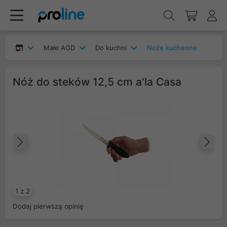
Małe AGD
Do kuchni
Noże kuchenne
Nóż do steków 12,5 cm a'la Casa
Poprzedni
Na
1 z 2
Dodaj pierwszą opinię