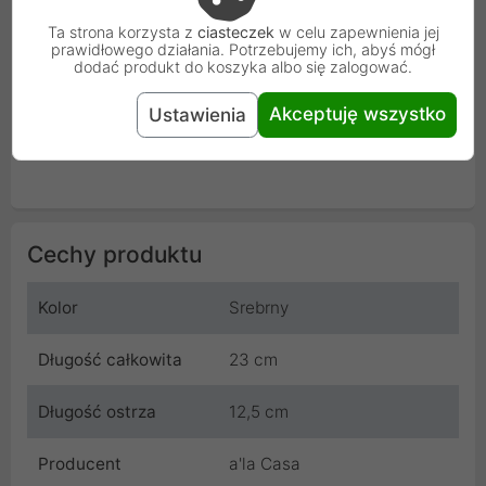
Ta strona korzysta z
ciasteczek
w celu zapewnienia jej
prawidłowego działania. Potrzebujemy ich, abyś mógł
dodać produkt do koszyka albo się zalogować.
Akceptuję wszystko
Ustawienia
Cechy produktu
Kolor
Srebrny
Długość całkowita
23 cm
Długość ostrza
12,5 cm
Producent
a'la Casa