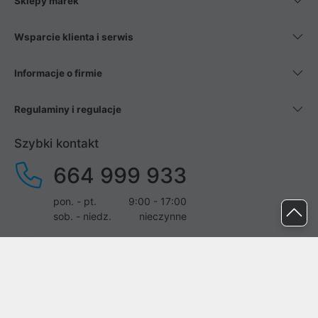
Sklepy marek
Wsparcie klienta i serwis
Informacje o firmie
Regulaminy i regulacje
Szybki kontakt
664 999 933
pon. - pt.
9:00 - 17:00
sob. - niedz.
nieczynne
pomoc@proline.pl
Dołącz do nas