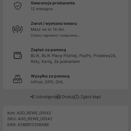
Gwarancja producenta
12 miesiące
Zwrot / wymiana towaru
Masz na to 14 dni.
Zobacz regulamin i wyłączenia...
Zapłać za pomocą
BLIK, BLIK Płacę Później, PayPo, Przelewy24,
Raty, Kartą, Za pobraniem
Wysyłka za pomocą
InPost, DPD, DHL
Udostępnij
Drukuj
Zgłoś błąd
Kod: AGD_REWE_00542
SKU: AGD_REWE_00542
EAN: 4388813306486