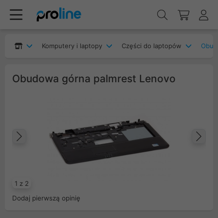
Komputery i laptopy
Części do laptopów
Obudo
Obudowa górna palmrest Lenovo
Poprzedni
Na
1 z 2
Dodaj pierwszą opinię