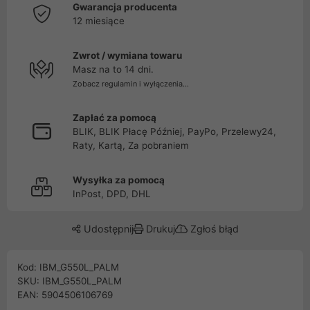
Gwarancja producenta
12 miesiące
Zwrot / wymiana towaru
Masz na to 14 dni.
Zobacz regulamin i wyłączenia...
Zapłać za pomocą
BLIK, BLIK Płacę Później, PayPo, Przelewy24,
Raty, Kartą, Za pobraniem
Wysyłka za pomocą
InPost, DPD, DHL
Udostępnij
Drukuj
Zgłoś błąd
Kod: IBM_G550L_PALM
SKU: IBM_G550L_PALM
EAN: 5904506106769