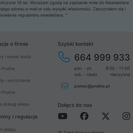
czone 16 lat. Wyrażam zgodę na zapisanie mnie do Newslettera
ojego adresu e-mail w celu wysyłki wiadomości. Zapoznałem się i
nowienia
regulaminu newslettera
.
cje o firmie
Szybki kontakt
664 999 933
my i numer konta
pon. - pt.
9:00 - 17:00
 Proline
sob. - niedz.
nieczynne
ty i wyróżnienia
pomoc@proline.pl
 Proline
a obsługi sklepu
Dołącz do nas
miny i regulacje
n sklepu
Zgłoś błąd na stronie