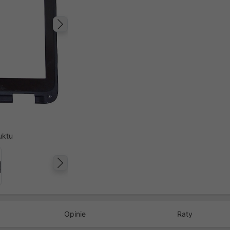
Następny
uktu
Następny
Opinie
Raty