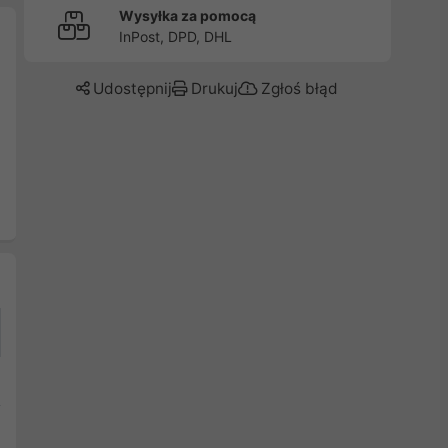
Wysyłka za pomocą
InPost, DPD, DHL
Udostępnij
Drukuj
Zgłoś błąd