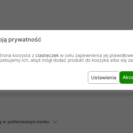
ją prywatność
chodzą od osób, które zakupiły lub używały dany produkt.
trona korzysta z
ciasteczek
w celu zapewnienia jej prawidłowe
rzebujemy ich, abyś mógł dodać produkt do koszyka albo się z
Dodaj pierwszą opinię...
Akce
Ustawienia
lną w preferowanym banku