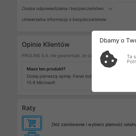
Osoba odpowiedzialna i bezpieczeństwo
Uniwersalna informacja o bezpieczeństwie
Dbamy o Two
Opinie Klientów
PROLINE S.A. nie gwarantuje, że zamieszczone opinie po
Ta s
Pot
Masz ten produkt?
Dodaj pierwszą opinię: Panel dotykowy digitizer
15.6 Microsoft
Raty
Złóż zamówienie i wybierz płatność rata