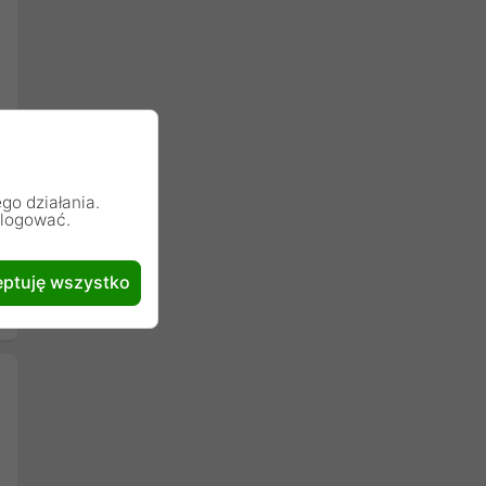
go działania.
alogować.
ptuję wszystko