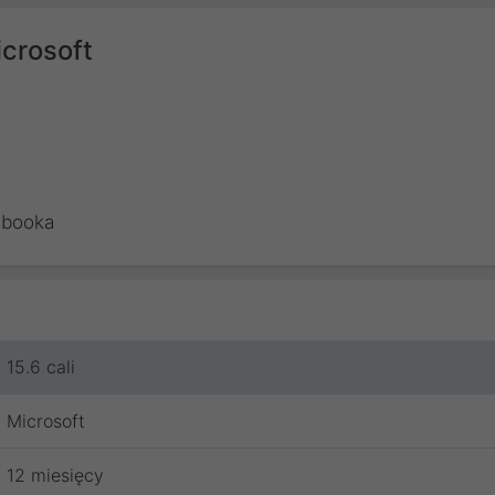
icrosoft
ebooka
15.6 cali
Microsoft
12 miesięcy