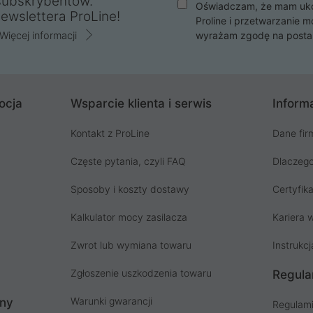
subskrybentów.
Oświadczam, że mam ukoń
ewslettera ProLine!
Proline i przetwarzanie m
Więcej informacji
wyrażam zgodę na posta
ocja
Wsparcie klienta i serwis
Informa
Kontakt z ProLine
Dane fir
Częste pytania, czyli FAQ
Dlaczego
Sposoby i koszty dostawy
Certyfika
Kalkulator mocy zasilacza
Kariera w
Zwrot lub wymiana towaru
Instrukcj
Zgłoszenie uszkodzenia towaru
Regula
Warunki gwarancji
ony
Regulami