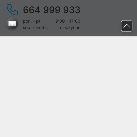
664 999 933
pon. - pt.
9:00 - 17:00
sob. - niedz.
nieczynne
pomoc@proline.pl
Dołącz do nas
Zgłoś błąd na stronie
Proline SA z siedzibą w Mirkowie (55-095), przy ul. Brzozowej 5,
wpisana do rejestru przedsiębiorców Krajowego Rejestru Sądowego
przez Sąd Rejonowy dla Wrocławia-Fabrycznej we Wrocławiu, VI
Wydział Gospodarczy Krajowego Rejestru Sądowego pod nr KRS:
0000282071, NIP: 8951898022, REGON: 020482041, BDO:
000437899. Kapitał zakładowy Spółki wynosi 500000,00 zł i został
on opłacony w całości.
© proline 1996 - 2026. Wszelkie prawa zastrzeżone.