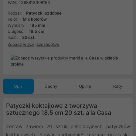
EAN: 4388813308183
Rodzaj:
Patyczki ozdobne
Kolor:
Mix kolorów
Wymiary:
185 mm
Długość:
18.5 cm
Ilość:
20 szt.
Zobacz więcej szczegółów
Opis
Cechy
Opinie
Raty
Patyczki koktajlowe z tworzywa
sztucznego 18.5 cm 20 szt. a'la Casa
Zestaw zawiera 20 sztuk dekoracyjnych patyczków
koktajlowych. Serwuj apetycznie! kuszące przekąski,