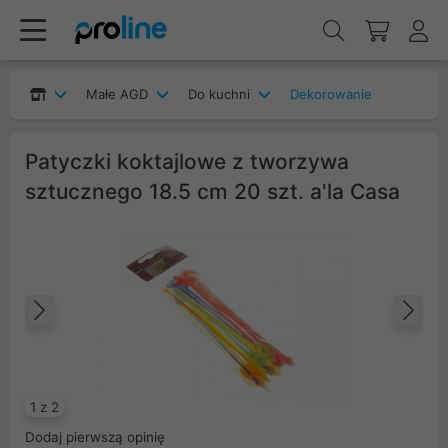
Małe AGD
Do kuchni
Dekorowanie
Patyczki koktajlowe z tworzywa
sztucznego 18.5 cm 20 szt. a'la Casa
Poprzedni
Na
1 z 2
Dodaj pierwszą opinię