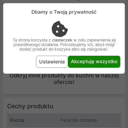
Dbamy o Twoją prywatność
Ta strona korzysta z
ciasteczek
w celu zapewnienia jej
prawidłowego działania. Potrzebujemy ich, abyś mógł
dodać produkt do koszyka albo się zalogować.
Akceptuję wszystko
Ustawienia
Odkryj inne produkty do kuchni w naszej
ofercie!
Cechy produktu
Rodzaj
Patyczki ozdobne