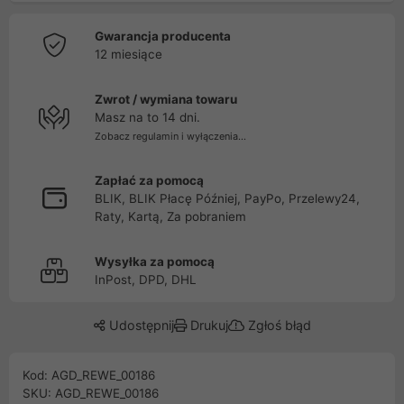
Gwarancja producenta
12 miesiące
Zwrot / wymiana towaru
Masz na to 14 dni.
Zobacz regulamin i wyłączenia...
Zapłać za pomocą
BLIK, BLIK Płacę Później, PayPo, Przelewy24,
Raty, Kartą, Za pobraniem
Wysyłka za pomocą
InPost, DPD, DHL
Udostępnij
Drukuj
Zgłoś błąd
Kod: AGD_REWE_00186
SKU: AGD_REWE_00186