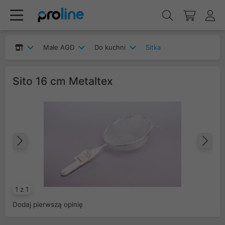
Małe AGD
Do kuchni
Sitka
Sito 16 cm Metaltex
Poprzedni
Na
1 z 1
Dodaj pierwszą opinię