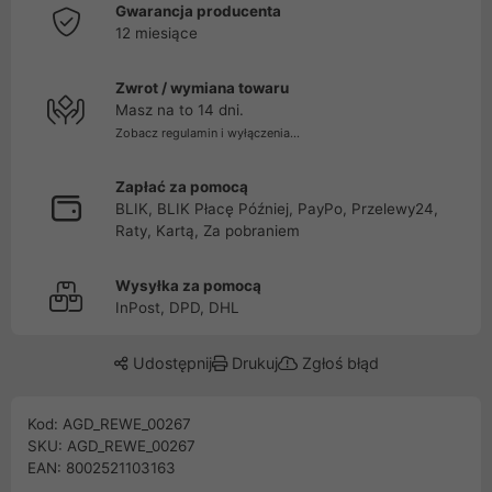
Gwarancja producenta
12 miesiące
Zwrot / wymiana towaru
Masz na to 14 dni.
Zobacz regulamin i wyłączenia...
Zapłać za pomocą
BLIK, BLIK Płacę Później, PayPo, Przelewy24,
Raty, Kartą, Za pobraniem
Wysyłka za pomocą
InPost, DPD, DHL
Udostępnij
Drukuj
Zgłoś błąd
Kod: AGD_REWE_00267
SKU: AGD_REWE_00267
EAN: 8002521103163