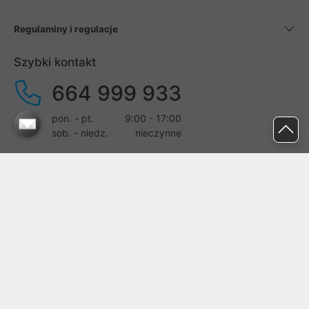
Regulaminy i regulacje
Szybki kontakt
664 999 933
pon. - pt.
9:00 - 17:00
sob. - niedz.
nieczynne
pomoc@proline.pl
Dołącz do nas
Zgłoś błąd na stronie
Proline SA z siedzibą w Mirkowie (55-095), przy ul. Brzozowej 5,
wpisana do rejestru przedsiębiorców Krajowego Rejestru Sądowego
przez Sąd Rejonowy dla Wrocławia-Fabrycznej we Wrocławiu, VI