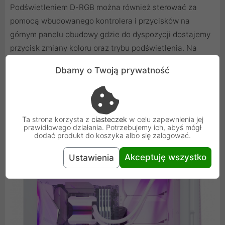
Podświetleniem D-RGB można również sterować za
pomocą wbudowanego kontrolera i przycisków na
górnym panelu obudowy gdzie do dyspozycji dostajemy
przycisk zmiany koloru oraz trybu podświetlenia. Na
górnym panelu poza przyciskami do sterowania
Dbamy o Twoją prywatność
podświetleniem znajdziemy również złącze USB 3.2
Gen2 Typ-C, dwa złącza USB 3.0, złącze audio combo
pod słuchawki oraz mikrofon jak i oczywiście przycisk
zasilania.
Ta strona korzysta z
ciasteczek
w celu zapewnienia jej
prawidłowego działania. Potrzebujemy ich, abyś mógł
dodać produkt do koszyka albo się zalogować.
Akceptuję wszystko
Ustawienia