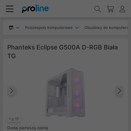
Podzespoły komputerowe
Obudowy do komputera
Phanteks Eclipse G500A D-RGB Biała
TG
Poprzedni
Na
1 z 17
Dodaj pierwszą opinię