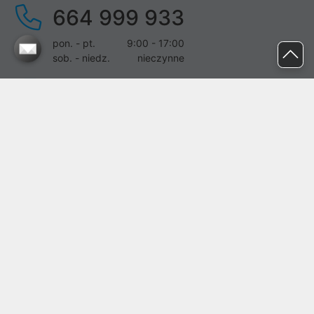
664 999 933
pon. - pt.
9:00 - 17:00
sob. - niedz.
nieczynne
pomoc@proline.pl
Dołącz do nas
Zgłoś błąd na stronie
Proline SA z siedzibą w Mirkowie (55-095), przy ul. Brzozowej 5,
wpisana do rejestru przedsiębiorców Krajowego Rejestru Sądowego
przez Sąd Rejonowy dla Wrocławia-Fabrycznej we Wrocławiu, VI
Wydział Gospodarczy Krajowego Rejestru Sądowego pod nr KRS:
0000282071, NIP: 8951898022, REGON: 020482041, BDO:
000437899. Kapitał zakładowy Spółki wynosi 500000,00 zł i został
on opłacony w całości.
© proline 1996 - 2026. Wszelkie prawa zastrzeżone.