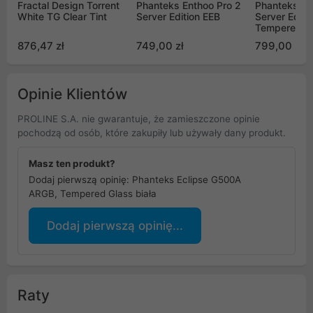
Fractal Design Torrent
Phanteks Enthoo Pro 2
Phanteks En
White TG Clear Tint
Server Edition EEB
Server Editi
Tempered G
876,47 zł
749,00 zł
799,00 zł
Opinie Klientów
PROLINE S.A. nie gwarantuje, że zamieszczone opinie
pochodzą od osób, które zakupiły lub używały dany produkt.
Masz ten produkt?
Dodaj pierwszą opinię: Phanteks Eclipse G500A
ARGB, Tempered Glass biała
Dodaj pierwszą opinię...
Raty