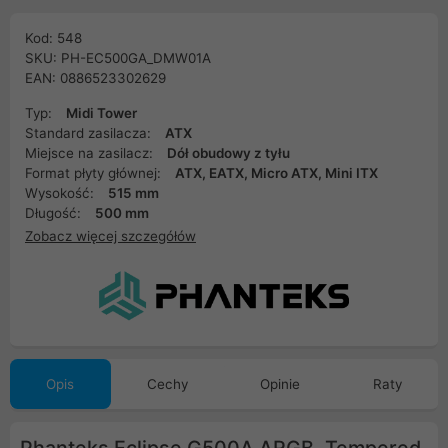
Kod: 548
SKU: PH-EC500GA_DMW01A
EAN: 0886523302629
Typ:
Midi Tower
Standard zasilacza:
ATX
Miejsce na zasilacz:
Dół obudowy z tyłu
Format płyty głównej:
ATX, EATX, Micro ATX, Mini ITX
Wysokość:
515 mm
Długość:
500 mm
Zobacz więcej szczegółów
Opis
Cechy
Opinie
Raty
Phanteks Eclipse G500A ARGB, Tempered