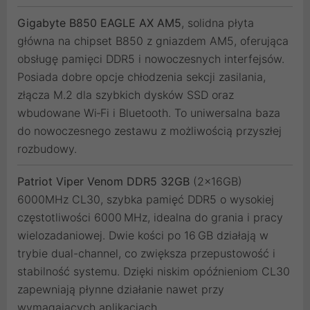
Gigabyte B850 EAGLE AX AM5
, solidna płyta
główna na chipset B850 z gniazdem AM5, oferująca
obsługę pamięci DDR5 i nowoczesnych interfejsów.
Posiada dobre opcje chłodzenia sekcji zasilania,
złącza M.2 dla szybkich dysków SSD oraz
wbudowane Wi‑Fi i Bluetooth. To uniwersalna baza
do nowoczesnego zestawu z możliwością przyszłej
rozbudowy.
Patriot Viper Venom DDR5 32GB
(2x16GB)
6000MHz CL30, szybka pamięć DDR5 o wysokiej
częstotliwości 6000 MHz, idealna do grania i pracy
wielozadaniowej. Dwie kości po 16 GB działają w
trybie dual-channel, co zwiększa przepustowość i
stabilność systemu. Dzięki niskim opóźnieniom CL30
zapewniają płynne działanie nawet przy
wymagających aplikacjach.