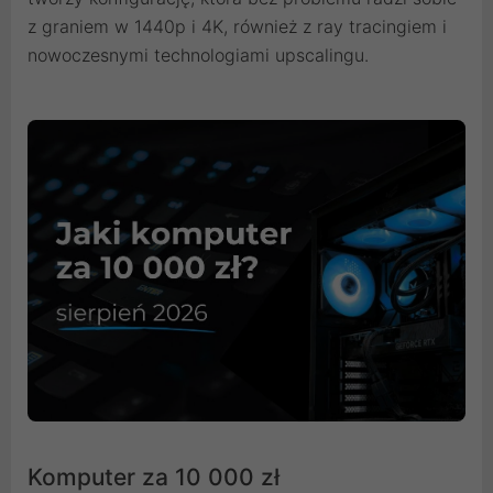
z graniem w 1440p i 4K, również z ray tracingiem i
nowoczesnymi technologiami upscalingu.
Komputer za 10 000 zł