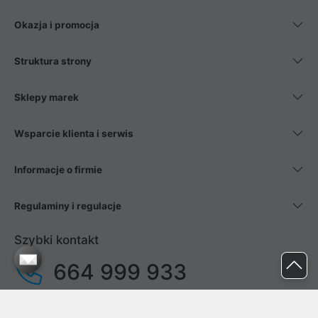
Okazja i promocja
Struktura strony
Sklepy marek
Wsparcie klienta i serwis
Informacje o firmie
Regulaminy i regulacje
Szybki kontakt
664 999 933
pon. - pt.
9:00 - 17:00
sob. - niedz.
nieczynne