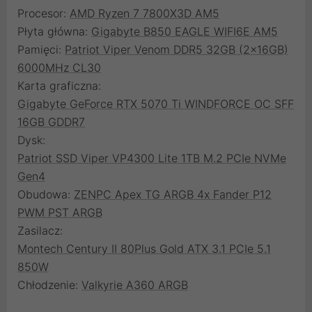
Procesor:
AMD Ryzen 7 7800X3D AM5
Płyta główna:
Gigabyte B850 EAGLE WIFI6E AM5
Pamięci:
Patriot Viper Venom DDR5 32GB (2x16GB)
6000MHz CL30
Karta graficzna:
Gigabyte GeForce RTX 5070 Ti WINDFORCE OC SFF
16GB GDDR7
Dysk:
Patriot SSD Viper VP4300 Lite 1TB M.2 PCIe NVMe
Gen4
Obudowa:
ZENPC Apex TG ARGB 4x Fander P12
PWM PST ARGB
Zasilacz:
Montech Century II 80Plus Gold ATX 3.1 PCIe 5.1
850W
Chłodzenie:
Valkyrie A360 ARGB