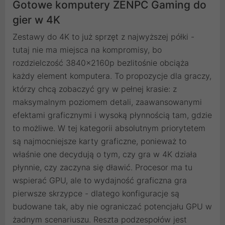
Gotowe komputery ZENPC Gaming do
gier w 4K
Zestawy do 4K to już sprzęt z najwyższej półki -
tutaj nie ma miejsca na kompromisy, bo
rozdzielczość 3840x2160p bezlitośnie obciąża
każdy element komputera. To propozycje dla graczy,
którzy chcą zobaczyć gry w pełnej krasie: z
maksymalnym poziomem detali, zaawansowanymi
efektami graficznymi i wysoką płynnością tam, gdzie
to możliwe. W tej kategorii absolutnym priorytetem
są najmocniejsze karty graficzne, ponieważ to
właśnie one decydują o tym, czy gra w 4K działa
płynnie, czy zaczyna się dławić. Procesor ma tu
wspierać GPU, ale to wydajność graficzna gra
pierwsze skrzypce - dlatego konfiguracje są
budowane tak, aby nie ograniczać potencjału GPU w
żadnym scenariuszu. Reszta podzespołów jest