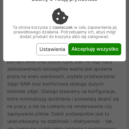
Komputer do pracy w Photoshopie i Lightroomie
powinien przede wszystkim zapewniać płynność
działania przy dużych plikach, stabilność oraz szybki
Ta strona korzysta z
ciasteczek
w celu zapewnienia jej
czas reakcji podczas edycji zdjęć. W
prawidłowego działania. Potrzebujemy ich, abyś mógł
dodać produkt do koszyka albo się zalogować.
przeciwieństwie do gier, tutaj kluczowa nie jest
sama moc GPU, ale dobrze zbalansowany zestaw, w
Akceptuję wszystko
Ustawienia
którym liczy się wydajny procesor, duża ilość
pamięci RAM oraz szybki dysk SSD. W tego typu
zastosowaniach szczególnie ważna jest sprawna
praca na wielu warstwach, szybkie przetwarzanie
zdjęć RAW oraz komfortowa obsługa dużych
bibliotek zdjęć. Dlatego stawiamy na konfiguracje,
które minimalizują opóźnienia i pozwalają skupić się
na pracy, a nie na czekaniu na renderowanie czy
zapisywanie plików. Dobór podzespołów jest tu
ukierunkowany na stabilność i efektywność - tak,
aby komputer radził sobie zarówno z podstawową