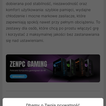
dobierana pod stabilność, niezawodność oraz
komfort użytkowania: szybkie pamięci, wydajne
chłodzenie i mocne markowe zasilacze, które
zapewniają spokój nawet przy pełnym obciążeniu. To
zestawy dla osób, które chcą po prostu włączyć grę
i korzystać z maksymalnej jakości bez zastanawiania
się nad ustawieniami.
Komputer do Photoshop i Lightroom
Dbamy o Twoją prywatność