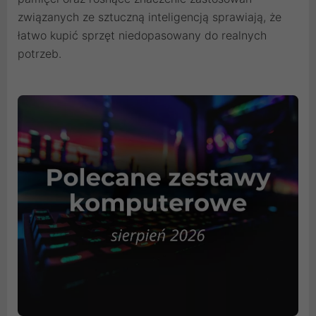
związanych ze sztuczną inteligencją sprawiają, że
łatwo kupić sprzęt niedopasowany do realnych
potrzeb.