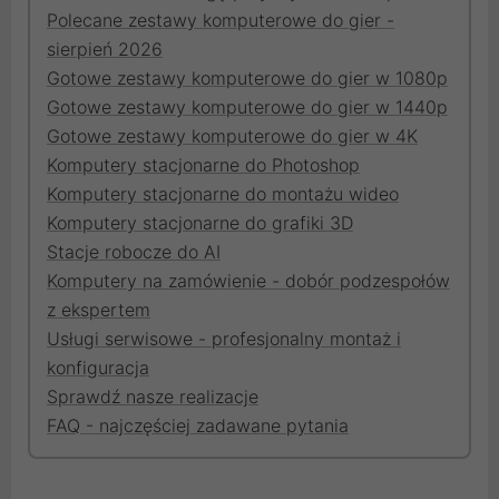
Polecane zestawy komputerowe do gier -
sierpień 2026
Gotowe zestawy komputerowe do gier w 1080p
Gotowe zestawy komputerowe do gier w 1440p
Gotowe zestawy komputerowe do gier w 4K
Komputery stacjonarne do Photoshop
Komputery stacjonarne do montażu wideo
Komputery stacjonarne do grafiki 3D
Stacje robocze do AI
Komputery na zamówienie - dobór podzespołów
z ekspertem
Usługi serwisowe - profesjonalny montaż i
konfiguracja
Sprawdź nasze realizacje
FAQ - najczęściej zadawane pytania