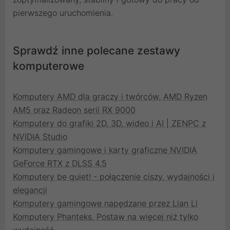
pierwszego uruchomienia.
Sprawdź inne polecane zestawy
komputerowe
Komputery AMD dla graczy i twórców. AMD Ryzen
AM5 oraz Radeon serii RX 9000
Komputery do grafiki 2D, 3D, wideo i AI | ZENPC z
NVIDIA Studio
Komputery gamingowe i karty graficzne NVIDIA
GeForce RTX z DLSS 4.5
Komputery be quiet! - połączenie ciszy, wydajności i
elegancji
Komputery gamingowe napędzane przez Lian Li
Komputery Phanteks. Postaw na więcej niż tylko