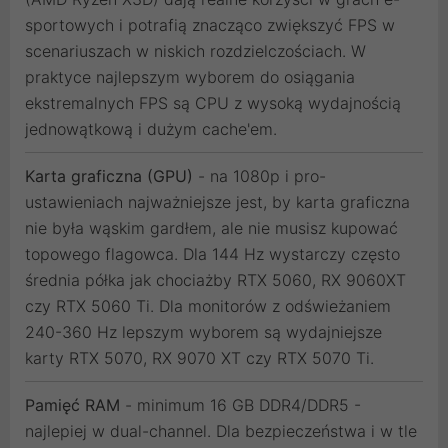
sportowych i potrafią znacząco zwiększyć FPS w
scenariuszach w niskich rozdzielczościach. W
praktyce najlepszym wyborem do osiągania
ekstremalnych FPS są CPU z wysoką wydajnością
jednowątkową i dużym cache'em.
Karta graficzna (GPU)
- na 1080p i pro-
ustawieniach najważniejsze jest, by karta graficzna
nie była wąskim gardłem, ale nie musisz kupować
topowego flagowca. Dla 144 Hz wystarczy często
średnia półka jak chociażby RTX 5060, RX 9060XT
czy RTX 5060 Ti. Dla monitorów z odświeżaniem
240-360 Hz lepszym wyborem są wydajniejsze
karty RTX 5070, RX 9070 XT czy RTX 5070 Ti.
Pamięć RAM
- minimum 16 GB DDR4/DDR5 -
najlepiej w dual-channel. Dla bezpieczeństwa i w tle