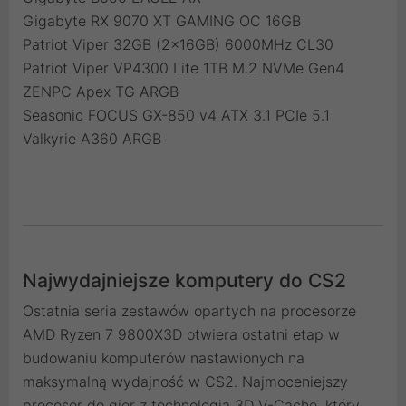
Gigabyte RX 9070 XT GAMING OC 16GB
Patriot Viper 32GB (2x16GB) 6000MHz CL30
Patriot Viper VP4300 Lite 1TB M.2 NVMe Gen4
ZENPC Apex TG ARGB
Seasonic FOCUS GX-850 v4 ATX 3.1 PCIe 5.1
Valkyrie A360 ARGB
Najwydajniejsze komputery do CS2
Ostatnia seria zestawów opartych na procesorze
AMD Ryzen 7 9800X3D otwiera ostatni etap w
budowaniu komputerów nastawionych na
maksymalną wydajność w CS2. Najmoceniejszy
procesor do gier z technologią 3D V-Cache, który