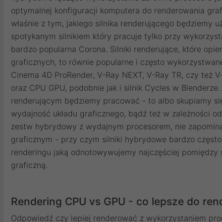
optymalnej konfiguracji komputera do renderowania gra
właśnie z tym, jakiego silnika renderującego będziemy
spotykanym silnikiem który pracuje tylko przy wykorzys
bardzo popularna Corona. Silniki renderujące, które opi
graficznych, to równie popularne i często wykorzystwane 
Cinema 4D ProRender, V-Ray NEXT, V-Ray TR, czy też V-
oraz CPU GPU, podobnie jak i silnik Cycles w Blenderze. 
renderującym będziemy pracować - to albo skupiamy się
wydajność układu graficznego, bądź też w zależności 
zestw hybrydowy z wydajnym procesorem, nie zapomina
graficznym - przy czym silniki hybrydowe bardzo często n
renderingu jaką odnotowywujemy najczęściej pomiędzy
graficzną.
Rendering CPU vs GPU - co lepsze do re
Odpowiedź czy lepiej renderować z wykorzystaniem pro