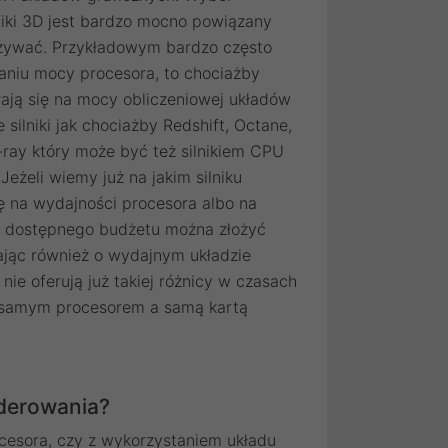
fiki 3D jest bardzo mocno powiązany
 używać. Przykładowym bardzo często
taniu mocy procesora, to chociażby
erają się na mocy obliczeniowej układów
silniki jak chociażby Redshift, Octane,
ray który może być też silnikiem CPU
Jeżeli wiemy już na jakim silniku
 na wydajności procesora albo na
od dostępnego budżetu można złożyć
jąc również o wydajnym układzie
ie oferują już takiej różnicy w czasach
 samym procesorem a samą kartą
nderowania?
cesora, czy z wykorzystaniem układu