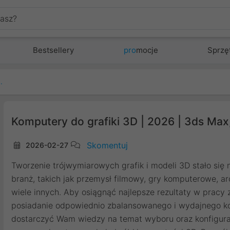
Bestsellery
pro
mocje
Sprzę
 | 3ds Max, Blender, V-Ray
Komputery do grafiki 3D | 2026 | 3ds Max
Skomentuj
2026-02-27
Tworzenie trójwymiarowych grafik i modeli 3D stało si
branż, takich jak przemysł filmowy, gry komputerowe, ar
wiele innych. Aby osiągnąć najlepsze rezultaty w pracy
posiadanie odpowiednio zbalansowanego i wydajnego ko
dostarczyć Wam wiedzy na temat wyboru oraz konfigurac