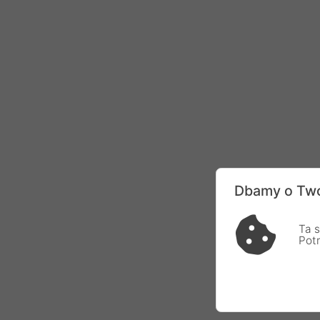
Dbamy o Two
Ta s
Pot