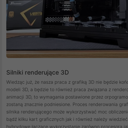
Silniki renderujące 3D
Wiedząc już, że nasza praca z grafiką 3D nie będzie koń
modeli 3D, a będzie to również praca związana z rende
animacji 3D, to wymagania postawione przez orpogra
zostaną znacznie podniesione. Proces renderowania gra
silnika renderującego może wykorzystwać moc obliczeni
bądź kilku kart graficznych jak i również należy wiedzieć
hybrydowe łączące wykorzystanie zarówno procesora jak