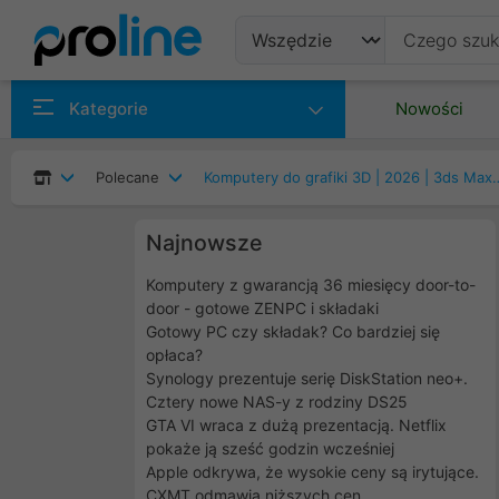
Produkty
Kategorie
Nowości
Producenci
Polecane
Komputery do grafiki 3D | 2026
Kategorie
Najnowsze
Komputery z gwarancją 36 miesięcy door-to-
door - gotowe ZENPC i składaki
Gotowy PC czy składak? Co bardziej się
opłaca?
Synology prezentuje serię DiskStation neo+.
Cztery nowe NAS-y z rodziny DS25
GTA VI wraca z dużą prezentacją. Netflix
pokaże ją sześć godzin wcześniej
Apple odkrywa, że wysokie ceny są irytujące.
CXMT odmawia niższych cen