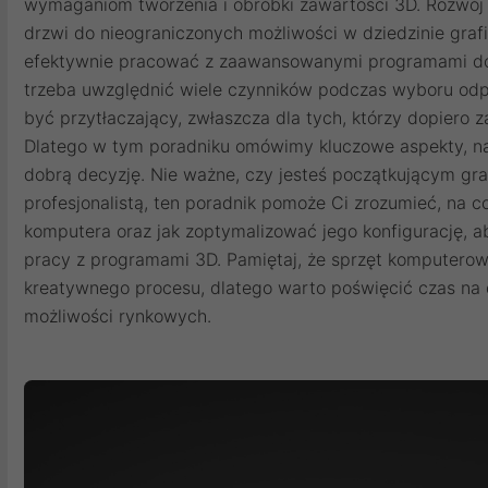
wymaganiom tworzenia i obróbki zawartości 3D. Rozwój
drzwi do nieograniczonych możliwości w dziedzinie graf
efektywnie pracować z zaawansowanymi programami do 
trzeba uwzględnić wiele czynników podczas wyboru odp
być przytłaczający, zwłaszcza dla tych, którzy dopiero 
Dlatego w tym poradniku omówimy kluczowe aspekty, na
dobrą decyzję. Nie ważne, czy jesteś początkującym g
profesjonalistą, ten poradnik pomoże Ci zrozumieć, na 
komputera oraz jak zoptymalizować jego konfigurację, a
pracy z programami 3D. Pamiętaj, że sprzęt komputero
kreatywnego procesu, dlatego warto poświęcić czas na 
możliwości rynkowych.