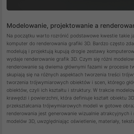
Modelowanie, projektowanie a renderowan
Na początku warto rozrónić podstawowe kwestie takie ja
komputer do renderowania grafiki 3D. Bardzo często zdarz
modelują i projektują kupują drogie zestawy komputerow
wydaje renderowanie grafik 3D. Czym się różni modelo
renderowanie są dwiema głównymi fazami w procesie twor
skupiają się na różnych aspektach tworzenia treści tró
tworzenia trójwymiarowych obiektów i scen, którego gł
obiektów, czyli ich kształtu i struktury. W trakcie mode
krawędzi i powierzchni, która definiuje kształt obiektu 3
przekształcania trójwymiarowych modeli w gotowe obra
renderowania jest generowanie wizualnie atrakcyjnych i
modelów 3D, uwzględniając oświetlenie, materiały, tekstur