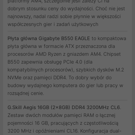
platformy AM4, szczególnie jeśli zależy Ci na
dobrym stosunku ceny do wydajności. Choć nie jest
najnowszy, nadal radzi sobie płynnie w większości
współczesnych gier i zadań użytkowych
Płyta główna Gigabyte B550 EAGLE
to kompaktowa
płyta główna w formacie ATX przeznaczona dla
procesorów AMD Ryzen z gniazdem AM4. Chipset
B550 zapewnia obsługę PCIe 4.0 (dla
kompatybilnych procesorów), szybkich dysków M.2
NVMe oraz pamięci DDR4. To dobry wybór do
budowy wydajnego komputera do gier lub pracy w
rozsądnej cenie.
G.Skill Aegis 16GB (2x8GB) DDR4 3200MHz CL6
.
Zestaw dwóch modułów pamięci RAM o łącznej
pojemności 16 GB, pracujących z częstotliwością
3200 MHz i opóźnieniami CL16. Konfiguracja dual-