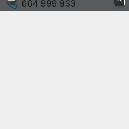
664 999 933
pon. - pt.
9:00 - 17:00
sob. - niedz.
nieczynne
pomoc@proline.pl
Dołącz do nas
Zgłoś błąd na stronie
Proline SA z siedzibą w Mirkowie (55-095), przy ul. Brzozowej 5,
wpisana do rejestru przedsiębiorców Krajowego Rejestru Sądowego
przez Sąd Rejonowy dla Wrocławia-Fabrycznej we Wrocławiu, VI
Wydział Gospodarczy Krajowego Rejestru Sądowego pod nr KRS:
0000282071, NIP: 8951898022, REGON: 020482041, BDO:
000437899. Kapitał zakładowy Spółki wynosi 500000,00 zł i został
on opłacony w całości.
© proline 1996 - 2026. Wszelkie prawa zastrzeżone.