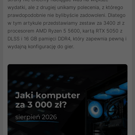
wydatki, ale z drugiej unikamy polecenia, z którego
prawdopodobnie nie bylibyście zadowoleni. Dlatego
w tym artykule przedstawiamy zestaw za 3400 zł z
procesorem AMD Ryzen 5 5600, kartą RTX 5050 z
DLSS i 16 GB pamięci DDR4, który zapewnia pewną i
wydajną konfigurację do gier.