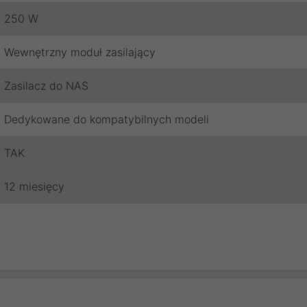
250 W
Wewnętrzny moduł zasilający
Zasilacz do NAS
Dedykowane do kompatybilnych modeli
TAK
12 miesięcy