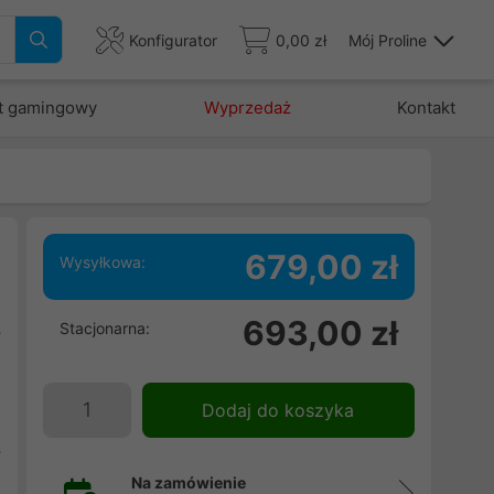
Konfigurator
0,00 zł
Mój Proline
t gamingowy
Wyprzedaż
Kontakt
679,00 zł
Wysyłkowa:
693,00 zł
Stacjonarna:
y
n
a
Dodaj do koszyka
w
y
Na zamówienie