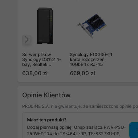
Poprzedni
Serwer plików
Synology E10G30-T1
Synology DS124 1-
karta rozszerzeń
bay, Realtek
10GbE 1x RJ-45
RTD1619B 4-core 1.7
638,00 zł
669,00 zł
GHz, 1G DDR4 RAM,
1xGbE LAN, 2xUSB
3.2.1
Opinie Klientów
PROLINE S.A. nie gwarantuje, że zamieszczone opinie po
Masz ten produkt?
Dodaj pierwszą opinię: Qnap zasilacz PWR-PSU-
250W-DT04 do TS-464U-RP, TS-832PXU-RP,