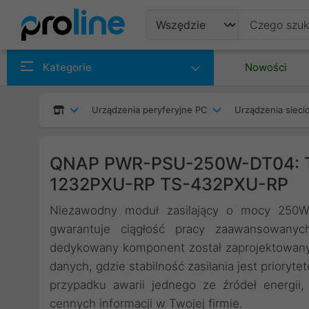
Produkty
Kategorie
Nowości
Producenci
Urządzenia peryferyjne PC
Urządzenia siec
Kategorie
QNAP PWR-PSU-250W-DT04: T
1232PXU-RP TS-432PXU-RP
Niezawodny moduł zasilający o mocy 250W t
gwarantuje ciągłość pracy zaawansowan
dedykowany komponent został zaprojektowany
danych, gdzie stabilność zasilania jest priory
przypadku awarii jednego ze źródeł energii,
cennych informacji w Twojej firmie.