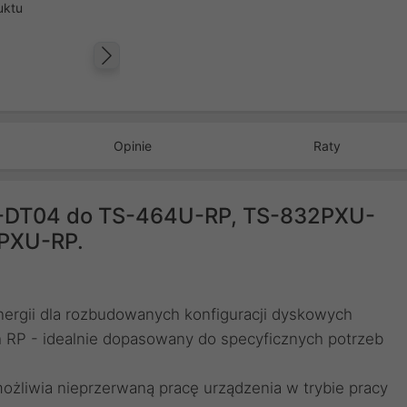
uktu
Następny
Opinie
Raty
-DT04 do TS-464U-RP, TS-832PXU-
2PXU-RP.
ergii dla rozbudowanych konfiguracji dyskowych
 RP - idealnie dopasowany do specyficznych potrzeb
ożliwia nieprzerwaną pracę urządzenia w trybie pracy