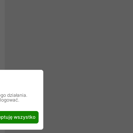
go działania.
alogować.
ptuję wszystko