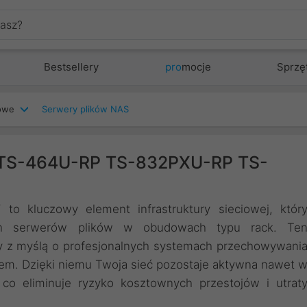
Bestsellery
pro
mocje
Sprzę
iowe
Serwery plików NAS
S-464U-RP TS-832PXU-RP TS-
o kluczowy element infrastruktury sieciowej, któr
ych serwerów plików w obudowach typu rack. Te
 z myślą o profesjonalnych systemach przechowywani
tetem. Dzięki niemu Twoja sieć pozostaje aktywna nawet 
 co eliminuje ryzyko kosztownych przestojów i utrat