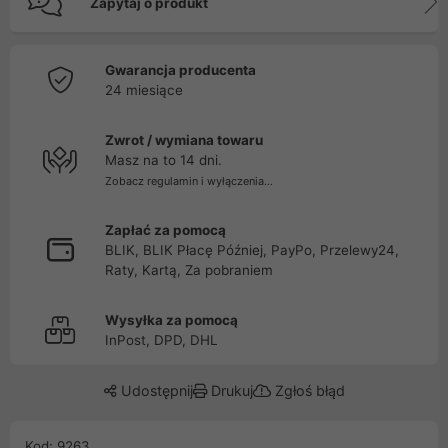
Zapytaj o produkt
Gwarancja producenta
24 miesiące
Zwrot / wymiana towaru
Masz na to 14 dni.
Zobacz regulamin i wyłączenia...
Zapłać za pomocą
BLIK, BLIK Płacę Później, PayPo, Przelewy24,
Raty, Kartą, Za pobraniem
Wysyłka za pomocą
InPost, DPD, DHL
Udostępnij
Drukuj
Zgłoś błąd
Kod: 9263