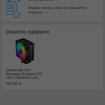
Podpisz umowę i ciesz się zakupami w
Proline.pl
Ostatnio oglądane
Chłodzenie CPU
Rampage Octagon C70
LGA 1700/AM5 LCD
wentylator infinity
165,00 zł
120mm ARGB czarny