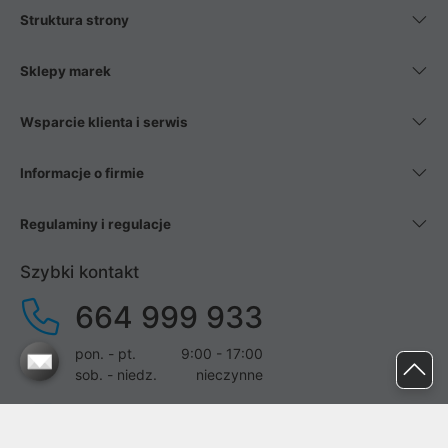
Struktura strony
Sklepy marek
Wsparcie klienta i serwis
Informacje o firmie
Regulaminy i regulacje
Szybki kontakt
664 999 933
pon. - pt.
9:00 - 17:00
sob. - niedz.
nieczynne
pomoc@proline.pl