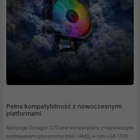
Pełna kompatybilność z nowoczesnymi
platformami
Rampage Octagon C70 jest kompatybilny z najnowszymi
podstawkami procesorów Intel i AMD, w tym LGA 1700