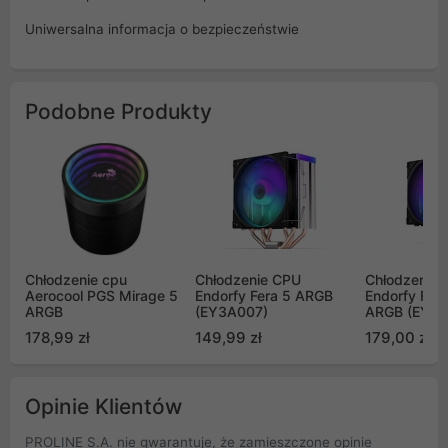
Uniwersalna informacja o bezpieczeństwie
Podobne Produkty
Chłodzenie cpu
Chłodzenie CPU
Chłodzenie
Aerocool PGS Mirage 5
Endorfy Fera 5 ARGB
Endorfy Fera
ARGB
(EY3A007)
ARGB (EY3A
178,99 zł
149,99 zł
179,00 zł
Opinie Klientów
PROLINE S.A. nie gwarantuje, że zamieszczone opinie