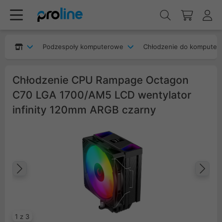
Podzespoły komputerowe
Chłodzenie do komputer
Chłodzenie CPU Rampage Octagon
C70 LGA 1700/AM5 LCD wentylator
infinity 120mm ARGB czarny
Poprzedni
Na
1 z 3