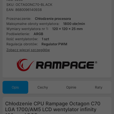
SKU: OCTAGONC70-BLACK
EAN: 8680096140938
Przeznaczenie:
Chłodzenie procesora
Maksymalne obroty wentylatora:
1800 obr/min
Wymiary wentylatora nr 1:
120 x 120 x 25 mm
Podświetlenie:
ARGB
Ilość wentylatorów:
1 szt
Regulacja obrotów:
Regulator PWM
Zobacz więcej szczegółów
Opis
Cechy
Opinie
Raty
Chłodzenie CPU Rampage Octagon C70
LGA 1700/AM5 LCD wentylator infinity