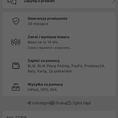
Zapytaj o produkt
Gwarancja producenta
36 miesiące
Zwrot / wymiana towaru
Masz na to 14 dni.
Zobacz regulamin i wyłączenia...
Zapłać za pomocą
BLIK, BLIK Płacę Później, PayPo, Przelewy24,
Raty, Kartą, Za pobraniem
Wysyłka za pomocą
InPost, DPD, DHL
Udostępnij
Drukuj
Zgłoś błąd
Kod: Z21816