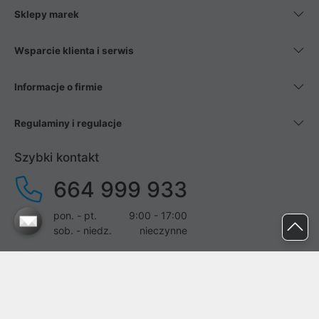
Sklepy marek
Wsparcie klienta i serwis
Informacje o firmie
Regulaminy i regulacje
Szybki kontakt
664 999 933
pon. - pt.
9:00 - 17:00
sob. - niedz.
nieczynne
pomoc@proline.pl
Dołącz do nas