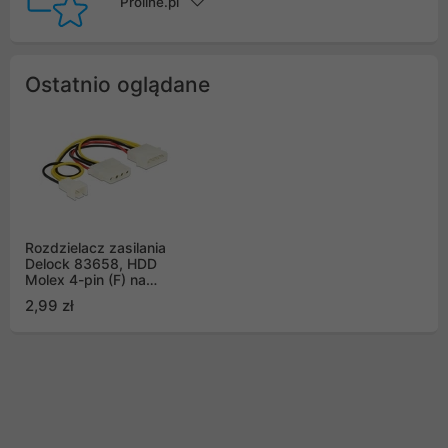
Proline.pl
Ostatnio oglądane
Rozdzielacz zasilania
Delock 83658, HDD
Molex 4-pin (F) na
Molex 3-pin (M) + HDD
2,99 zł
Molex 4-pin (F)