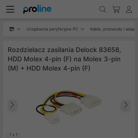
Urządzenia peryferyjne PC
Kable, przewody i adapt
Rozdzielacz zasilania Delock 83658,
HDD Molex 4-pin (F) na Molex 3-pin
(M) + HDD Molex 4-pin (F)
Poprzedni
Na
1 z 1