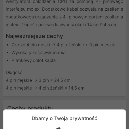
wentylatora chłodzenia CPU za pomocą 4- pinowego
interfejsu molex. Dodatkowo kabel pozwala na zasilenie
dodatkowego urządzenia z 4- pinowym portem zasilania
molex. Długość przewodu wynosi około 14 cm/24.5 cm.
Najważniejsze cechy
Złącze 4 pin męski -> 4 pin żeńskie + 3 pin męskie
Wysoka jakość wykonania
Platikowy oplot kabla
Długość:
4 pin męskie -> 3 pin = 24,5 cm
4 pin męskie -> 4 pin żeński = 14,5 cm
Cechy produktu
Dbamy o Twoją prywatność
Producent
Delock