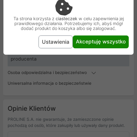
Kod
Z21816
Ta strona korzysta z
ciasteczek
w celu zapewnienia jej
SKU
83658
prawidłowego działania. Potrzebujemy ich, abyś mógł
dodać produkt do koszyka albo się zalogować.
EAN
4043619836581
Akceptuję wszystko
Ustawienia
Gwarancja
36 miesięcy
producenta
Osoba odpowiedzialna i bezpieczeństwo
Uniwersalna informacja o bezpieczeństwie
Opinie Klientów
PROLINE S.A. nie gwarantuje, że zamieszczone opinie
pochodzą od osób, które zakupiły lub używały dany produkt.